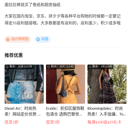
面拉拉裤就买了卷纸和厨房抽纸
大家在国内淘宝、京东、拼夕夕等各种平台购物的时候都一定要记
得走55返利链接哦，大多数都是有返利的，返利虽少，积少成多哦
国内晒晒圈
抖音
推荐优惠
剩余：25天13小时
剩余：10天13小时
剩余：4天1小时
Diesel AU：时尚热
Eraldo：折扣区服饰鞋
Bloomingdales：时尚
卖！网站定价优势 入
包清仓 选购巴黎世
热卖！入手珑骧、Tory
手包袋、服饰等
家、Toteme、西太后
Burch、拉夫劳伦等
低至5折
低至5折
每满$100返$25礼卡
等