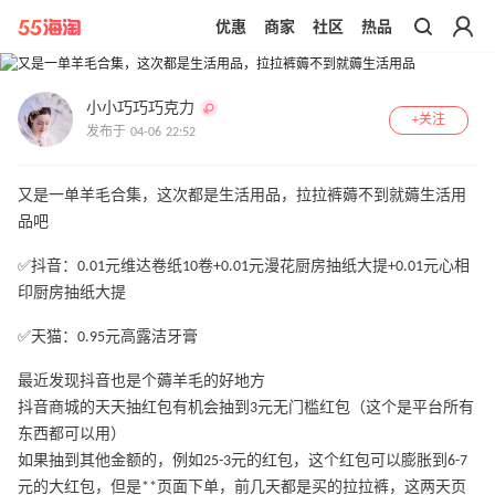
优惠
商家
社区
热品
带你去官网买正品
1
/
4
小小巧巧巧克力
+关注
发布于 04-06 22:52
又是一单羊毛合集，这次都是生活用品，拉拉裤薅不到就薅生活用
品吧
✅抖音：0.01元维达卷纸10卷+0.01元漫花厨房抽纸大提+0.01元心相
印厨房抽纸大提
✅天猫：0.95元高露洁牙膏
最近发现抖音也是个薅羊毛的好地方
抖音商城的天天抽红包有机会抽到3元无门槛红包（这个是平台所有
东西都可以用）
如果抽到其他金额的，例如25-3元的红包，这个红包可以膨胀到6-7
元的大红包，但是**页面下单，前几天都是买的拉拉裤，这两天页