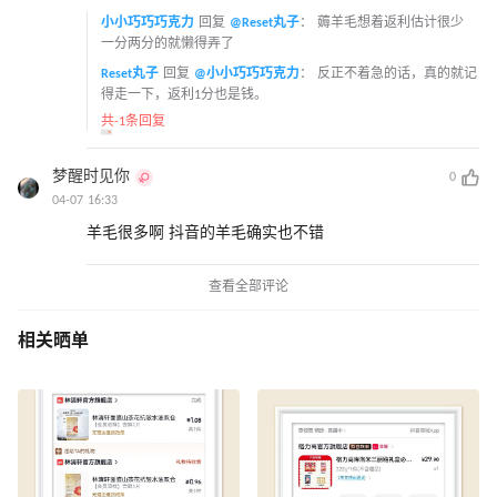
小小巧巧巧克力
回复
@Reset丸子
：
薅羊毛想着返利估计很少
一分两分的就懒得弄了
Reset丸子
回复
@小小巧巧巧克力
：
反正不着急的话，真的就记
得走一下，返利1分也是钱。
共-1条回复
梦醒时见你
0
04-07 16:33
羊毛很多啊 抖音的羊毛确实也不错
查看全部评论
相关晒单