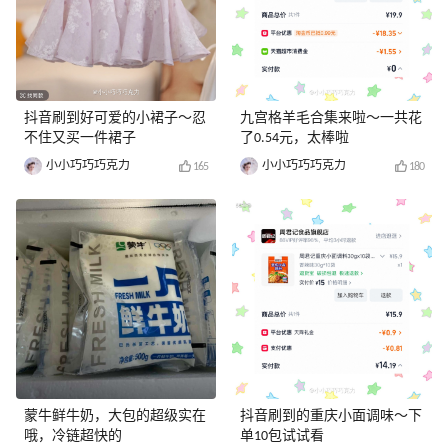
抖音刷到好可爱的小裙子～忍
九宫格羊毛合集来啦～一共花
不住又买一件裙子
了0.54元，太棒啦
小小巧巧巧克力
小小巧巧巧克力
165
180
蒙牛鲜牛奶，大包的超级实在
抖音刷到的重庆小面调味～下
哦，冷链超快的
单10包试试看