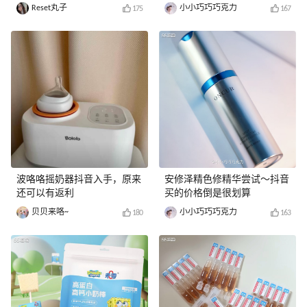
Reset丸子
小小巧巧巧克力
175
167
波咯咯摇奶器抖音入手，原来
安修泽精色修精华尝试～抖音
还可以有返利
买的价格倒是很划算
贝贝来咯~
小小巧巧巧克力
180
163