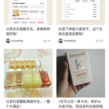
分享京东面膜羊毛，来晒单林
抖音下单格力高饼干，这个价
清轩啦！
格也是很划算啦！
misunting
misunting
187
181
分享抖音馥郁满铺羊毛，一整
7月可以买一单卡诗，养护从
个大满足！
头皮开始，而且返利也很高哦