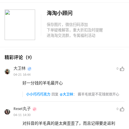
海淘小顾问
精彩评论（9）
大卫林
0
04-21 16:44
好一分钱的羊毛最开心
小小巧巧巧克力
回复
@大卫林
：
薅羊毛就是不花钱就很开心
Reset丸子
0
04-11 14:30
对抖音的羊毛真的是太爽歪歪了，而且记得要走返利