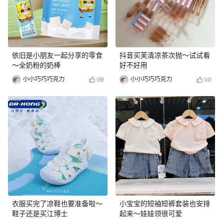
依旧是小朋友一起分享的零食
抖音买芙清凉茶次抛～试试看
～全奶粉的奶棒
好不好用
小小巧巧巧克力
小小巧巧巧克力
188
143
衣服买完了凉鞋也要准备啦～
小宝宝的短袖短裤套装也安排
鞋子还是买江博士
起来～娃娃领很可爱