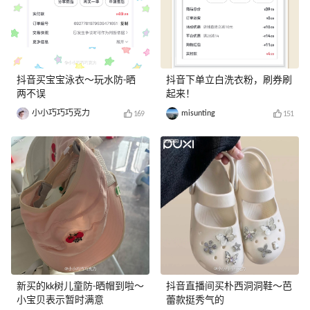
抖音买宝宝泳衣～玩水防-晒
抖音下单立白洗衣粉，刷券刷
两不误
起来！
小小巧巧巧克力
misunting
169
151
新买的kk树儿童防-晒帽到啦～
抖音直播间买朴西洞洞鞋～芭
小宝贝表示暂时满意
蕾款挺秀气的