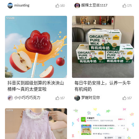
misunting
酸辣土豆丝1117
160
175
抖音买到超级划算的禾泱泱山
每日牛奶安排上，认养一头牛
楂棒～真的太便宜啦
有机纯奶
小小巧巧巧克力
梦醒时见你
167
167