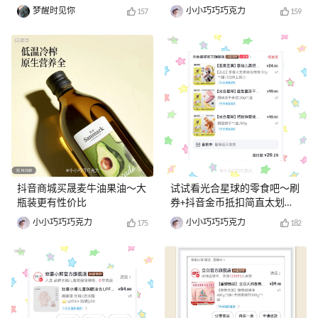
梦醒时见你
小小巧巧巧克力
157
159
抖音商城买晟麦牛油果油～大
试试看光合星球的零食吧～刷
瓶装更有性价比
券+抖音金币抵扣简直太划算
啦
小小巧巧巧克力
小小巧巧巧克力
175
182