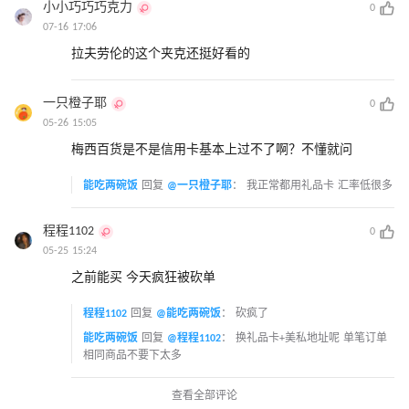
小小巧巧巧克力
0
07-16 17:06
拉夫劳伦的这个夹克还挺好看的
一只橙子耶
0
05-26 15:05
梅西百货是不是信用卡基本上过不了啊？不懂就问
能吃两碗饭
回复
@一只橙子耶
：
我正常都用礼品卡 汇率低很多
程程1102
0
05-25 15:24
之前能买 今天疯狂被砍单
程程1102
回复
@能吃两碗饭
：
砍疯了
能吃两碗饭
回复
@程程1102
：
换礼品卡+美私地址呢 单笔订单
相同商品不要下太多
查看全部评论