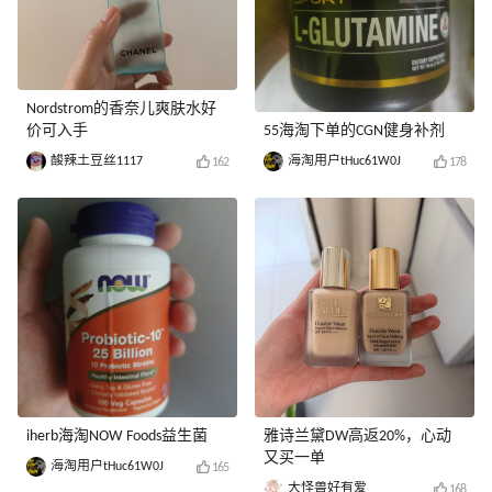
Nordstrom的香奈儿爽肤水好
价可入手
55海淘下单的CGN健身补剂
酸辣土豆丝1117
海淘用户tHuc61W0J
162
178
iherb海淘NOW Foods益生菌
雅诗兰黛DW高返20%，心动
又买一单
海淘用户tHuc61W0J
165
大怪兽好有爱
168