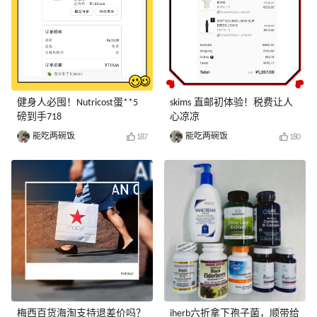
健身人必囤！Nutricost蛋**5
skims 直邮初体验！税费让人
磅到手718
心凉凉
能吃两碗饭
能吃两碗饭
187
180
梅西百货海淘支持退差价吗？
iherb六折拿下孢子菌，顺带给