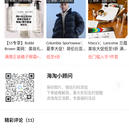
剩余：3天16小时
剩余：5天10小时
剩余：13天13小时
【55专享】Bobbi
Columbia Sportswear：
Macy's：Lancome 兰蔻
Brown 美网：美妆礼
夏季大促！哥伦比亚
美妆大促低至5折 满赠
遇！满$150立省$50
运动热卖
三重好礼
满赠正装橘子眼霜+精华唇蜜等好礼
低至6折
低门槛入手7件套
海淘小顾问
精彩评论（11）