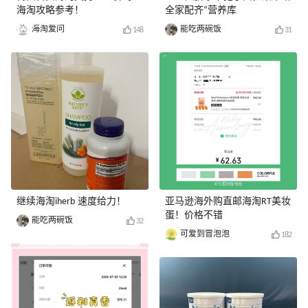
海淘攻略参考！
全家配齐“营养库
海淘爱问
能吃两碗饭
148
31
继续海淘iherb 速度给力！
亚马逊海外购直邮海淘RT美妆
蛋！价格不错
能吃两碗饭
32
可爱到冒泡泡
182