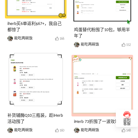
iherb买6单返利$67+，我自己
都惊了
鸡蛋替代粉囤了10包，够用半
年了
能吃两碗饭
166
能吃两碗饭
152
补货辅酶Q10三瓶装，趁iHerb
返利
活动囤了
iHerb 73折囤了一波玫瑰水
客服
能吃两碗饭
能吃两碗饭
160
148