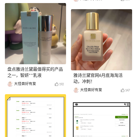
盘点雅诗兰黛最值得买的产品
之一，智妍**乳液
雅诗兰黛官网6月底海淘活
动，冲刺！
大怪兽好有爱
192
大怪兽好有爱
147