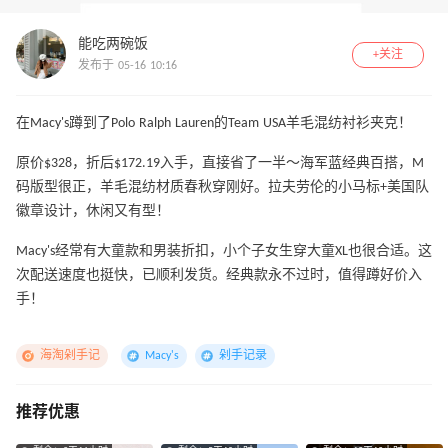
能吃两碗饭
+关注
发布于 05-16 10:16
在Macy's蹲到了Polo Ralph Lauren的Team USA羊毛混纺衬衫夹克！
原价$328，折后$172.19入手，直接省了一半～海军蓝经典百搭，M
码版型很正，羊毛混纺材质春秋穿刚好。拉夫劳伦的小马标+美国队
徽章设计，休闲又有型！
Macy's经常有大童款和男装折扣，小个子女生穿大童XL也很合适。这
次配送速度也挺快，已顺利发货。经典款永不过时，值得蹲好价入
手！
海淘剁手记
Macy's
剁手记录
推荐优惠