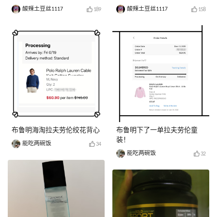
酸辣土豆丝1117
酸辣土豆丝1117
189
158
布鲁明海淘拉夫劳伦绞花背心
布鲁明下了一单拉夫劳伦童
装！
能吃两碗饭
34
能吃两碗饭
32