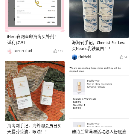
iHerb官网直邮海淘买补剂！
返利$7.91
海淘剁手记，Chemist For Less
买Neurio乳铁蛋白！！
BLHBHL小可
170
Pinkfield
54
海淘剁手记，海外购会员日买
天露芬脸油，眼油！！
雅诗兰黛满赠活动必入粉底液