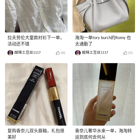
拉夫劳伦大童款衬衫下一单，
海淘一单tory burch的Romy 也
活动还不错
太通勤了
酸辣土豆丝1117
酸辣土豆丝1117
192
151
复购香奈儿双头唇釉，礼包很
香奈儿奢华水来一单，海淘转
美好
运到底何去何从