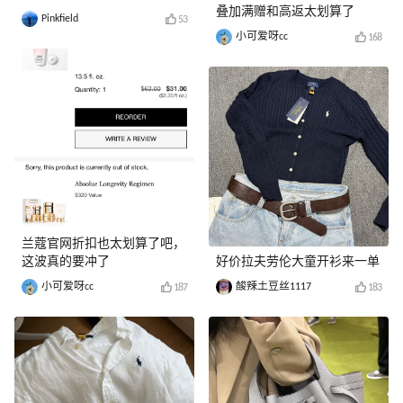
叠加满赠和高返太划算了
Pinkfield
53
小可爱呀cc
168
兰蔻官网折扣也太划算了吧，
这波真的要冲了
好价拉夫劳伦大童开衫来一单
小可爱呀cc
酸辣土豆丝1117
187
183