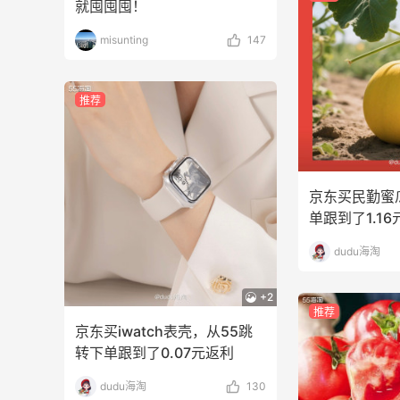
就囤囤囤！
misunting
147
推荐
京东买民勤蜜
单跟到了1.1
dudu海淘
+2
推荐
京东买iwatch表壳，从55跳
转下单跟到了0.07元返利
dudu海淘
130