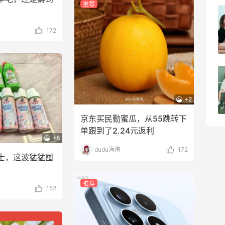
推荐
淘宝买柏瑞美定妆喷雾跳55海淘！返利
2.91元
172
4
08月05日
吃到了干煸炒面，好吃诶
+2
4
08月05日
京东买民勤蜜瓜，从55跳转下
单跟到了2.24元返利
+8
dudu海淘
172
士，这波猛猛囤
推荐
152