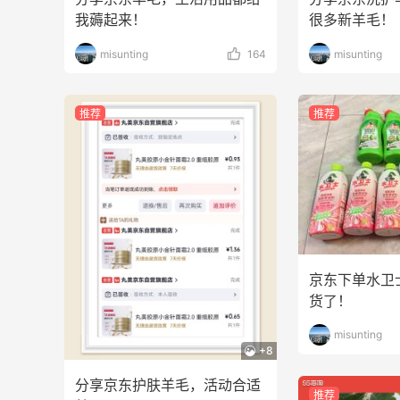
我薅起来！
很多新羊毛！
FWRD美网2026黑五海淘活动什么时候
开始？
misunting
164
misunting
3
3
08月05日
推荐
推荐
【黑五海淘攻略】Bobbi Brown黑五
2026海淘折扣预测！
2
1
08月05日
京东下单水卫
货了！
misunting
+8
分享京东护肤羊毛，活动合适
推荐