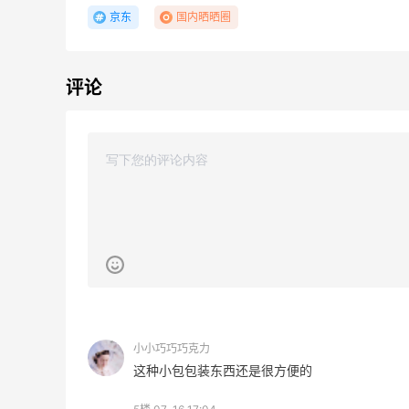
京东
国内晒晒圈
评论
13小时
Sandro us：限时闪促！法式美衣精选
低至2折 千鸟格连衣裙$95
Sandro us
【55专享】Base Blu：时尚上新热卖 关注
4天1小时
PRADA、LOEWE、加拿大鹅等
享9折优惠
Base Blu
包
Bloomingdales：时尚热卖！入手珑骧、
3天13小时
Tory Burch、拉夫劳伦等
每满$100返$25礼卡
小小巧巧巧克力
Bloomingdales
这种小包包装东西还是很方便的
Bloomingdales：美妆大促！入手 Dior、
3天13小时