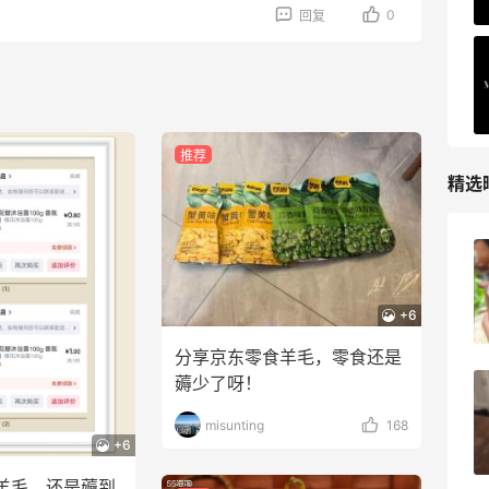
0
回复
推荐
精选
柏瑞美黑瓶和白瓶哪个好用？混油皮选了
黑瓶
+6
3
08月05日
分享京东零食羊毛，零食还是
薅少了呀！
兰蔻粉金管新色212哪个网站可以海淘？
在线等！
misunting
168
+6
3
08月05日
羊毛，还是薅到