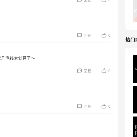
回复
礼盒
HK$2500（约2158.25元）
Harrods APAC
。
0
回复
热门
就几毛钱太划算了～
Private Internet Access VPN
最高70%返利
0
回复
185人获得返利
COUTR
6%返利
0
回复
227人获得返利