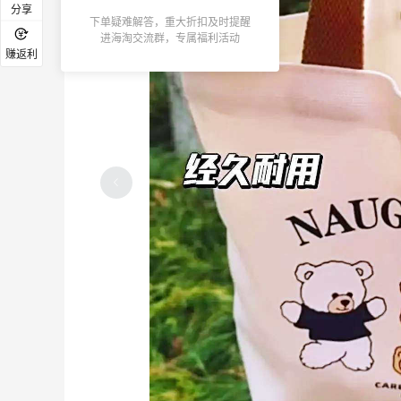
分享
下单疑难解答，重大折扣及时提醒
进海淘交流群，专属福利活动
赚返利
巾
淘宝闪购点炭火烧烤！越吃味道越怪了
4
3
12天前
2026海淘就买了这几家！拖后腿了
5
10
16天前
2026海淘转运盘点！润东成了救命稻草~