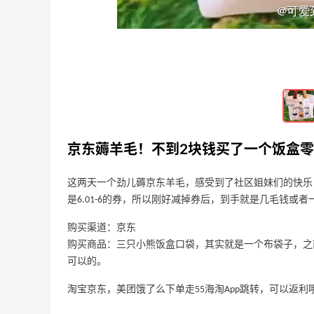
3
11
16天前
2026海淘好物分享！雅诗兰黛热品占多
数
3
9
16天前
京东薅羊毛！不到2块钱买了一个饭盒
这两天一个劲儿薅京东羊毛，感受到了社区姐妹们的快乐，
是6.01-6的券，所以刚好减掉券后，到手就是几毛钱或
购买渠道：京东
购买商品：三只小熊饭盒口袋，其实就是一个布袋子，之
可以的。
淘宝京东，美团饿了么下单走55海淘App跳转，可以返利