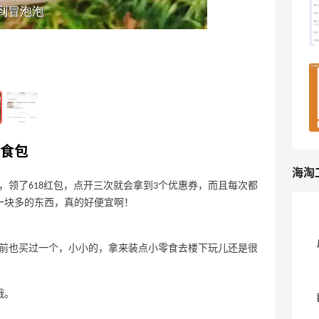
面
6
16天前
打卡辣汀干锅！感觉好评都是刷出来的
8
16天前
零食包
海淘
领了618红包，点开三次就会拿到3个优惠券，而且每次都
者一块多的东西，真的好便宜啊！
前也买过一个，小小的，拿来装点小零食去楼下玩儿还是很
哦。