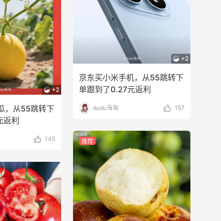
+2
京东买小米手机，从55跳转下
单跟到了0.27元返利
+2
瓜，从55跳转下
dudu海淘
157
6元返利
145
推荐