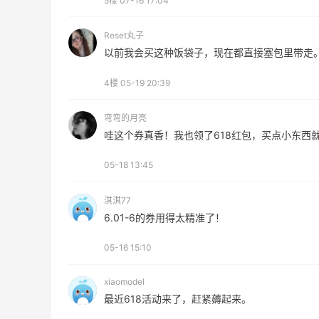
5楼
07-16 17:04
Prada、TF 等
满$200享8.5折优惠+部分送好礼
Reset丸子
Bloomingdales
以前我会买这种饭袋子，现在都直接塞包里带走
4楼
05-19 20:39
弯弯的月亮
哇这个券真香！我也领了618红包，买点小东西
ERGO Baby
4%返利
05-18 13:45
62人获得返利
淇淇77
Belly Bandit
6.01-6的券用得太精准了！
4%返利
05-16 15:10
42人获得返利
xiaomodel
TIMEBEAM (US)
最近618活动来了，赶紧薅起来。
最高10%返利