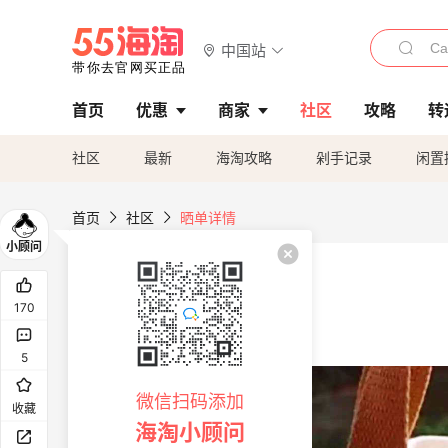
中国站
首页
优惠
商家
社区
攻略
转
社区
最新
海淘攻略
剁手记录
闲置
首页
社区
晒单详情
170
5
微信扫码添加
收藏
海淘小顾问