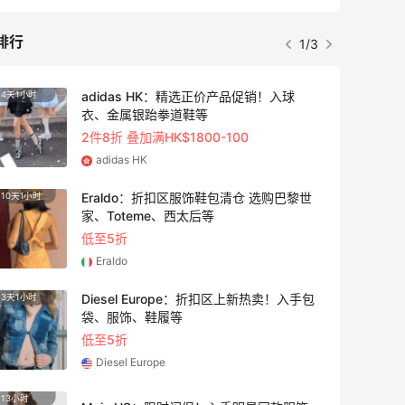
排行
1/3
adidas HK：精选正价产品促销！入球
4天1小时
衣、金属银跆拳道鞋等
2件8折 叠加满HK$1800-100
adidas HK
Eraldo：折扣区服饰鞋包清仓 选购巴黎世
10天1小时
家、Toteme、西太后等
低至5折
Eraldo
Diesel Europe：折扣区上新热卖！入手包
3天1小时
袋、服饰、鞋履等
低至5折
Diesel Europe
13小时