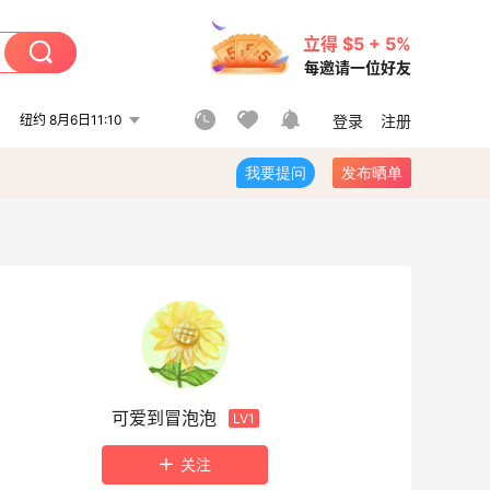
立得 $5 + 5%
每邀请一位好友
纽约 8月6日11:10
登录
注册
我要提问
发布晒单
可爱到冒泡泡
LV1
关注