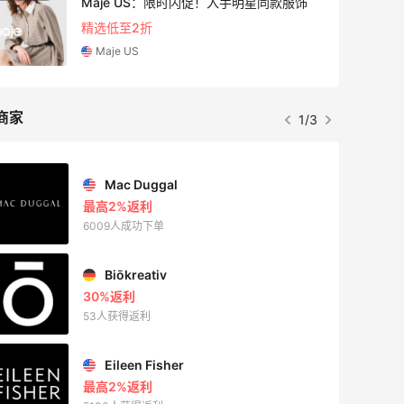
Maje US：限时闪促！入手明星同款服饰
精选低至2折
Maje US
商家
1/3
Mac Duggal
最高2%返利
6009人成功下单
Biōkreativ
30%返利
53人获得返利
Eileen Fisher
最高2%返利