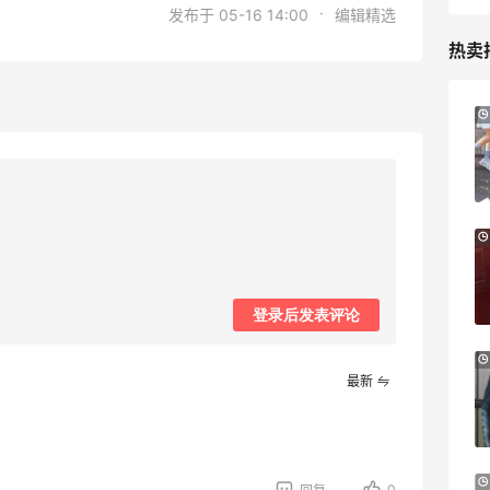
·
发布于 05-16 14:00
编辑精选
热卖
LN-CC：限时大促！入手 Ganni、Acne、
5天1小时
西太后等
低至4折+额外8折
LN-CC
iHerb ：88全球好物节！选购日常保健、
4天1小时
健身补剂、护肤洗护等
无门槛7.5折
登录后发表评论
iHerb
Sephora：8月美妆满赠及折扣详情汇总更
1个月2天
最新
新
每档门槛、折扣码及赠品一览
Sephora
预售！Harrods 2026 高端美妆圣诞日历
24天8小时
0