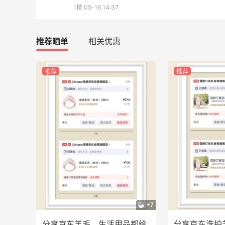
282人获得返利
1楼
05-16 14:37
RFM Denim
推荐晒单
相关优惠
6%返利
85人获得返利
推荐
推荐
Evelom卸妆膏--卸妆膏中的“爱马仕”
1
4
08月05日
FWRD黑五2026海淘奢侈品折扣力度大
吗？
+7
1
3
08月05日
分享京东羊毛，生活用品都给
分享京东洗护