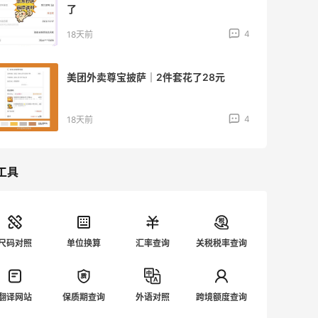
了
4
18天前
美团外卖尊宝披萨｜2件套花了28元
4
18天前
工具
尺码对照
单位换算
汇率查询
关税税率查询
翻译网站
保质期查询
外语对照
跨境额度查询