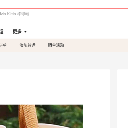
运
更多
拼单
海淘转运
晒单活动