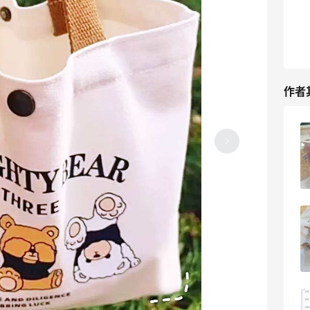
作者
美团外卖拼单古茗奶茶！居然也有返利
7
16天前
京东秒送外卖自提库迪咖啡！4.9元也有
返利
6
16天前
大厨一出手就知道有没有！自制虾仁蒜蓉