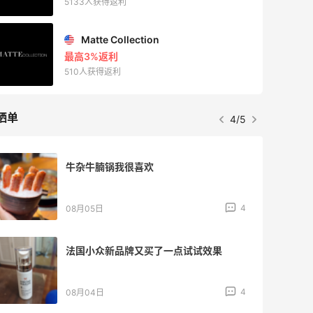
5133人获得返利
Matte Collection
最高3%返利
510人获得返利
晒单
4/5
牛杂牛腩锅我很喜欢
4
08月05日
法国小众新品牌又买了一点试试效果
4
08月04日