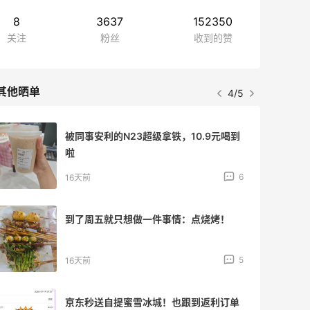
8
3637
152350
关注
粉丝
收到的赞
其他晒单
4/5
被同事安利的N23超级拿铁，10.9元喝到
啦
6
16天前
到了周五就只想做一件事情：点烧烤！
5
16天前
京东秒送自提蜜雪冰城！也跟到返利订单