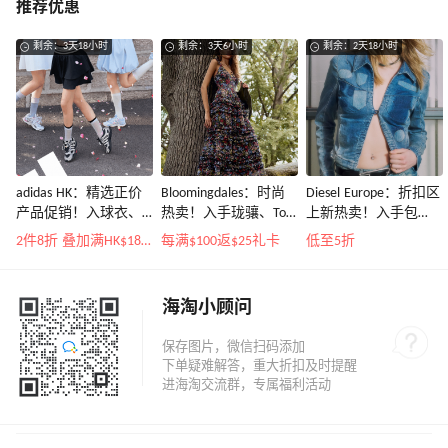
推荐优惠
剩余：3天18小时
剩余：3天6小时
剩余：2天18小时
adidas HK：精选正价
Bloomingdales：时尚
Diesel Europe：折扣区
产品促销！入球衣、
热卖！入手珑骧、Tory
上新热卖！入手包
金属银跆拳道鞋等
Burch、拉夫劳伦等
袋、服饰、鞋履等
2件8折 叠加满HK$1800-100
每满$100返$25礼卡
低至5折
海淘小顾问