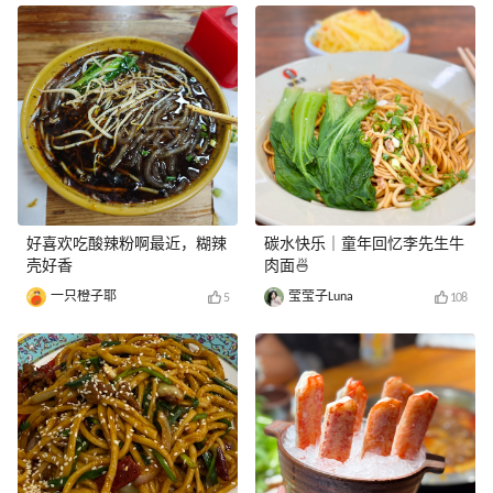
好喜欢吃酸辣粉啊最近，糊辣
碳水快乐｜童年回忆李先生牛
壳好香
肉面🍜
一只橙子耶
莹莹子Luna
5
108