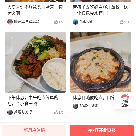
大夏天谁不想急头白脸来一套
带孩子去吃必胜客儿童餐，送
烤肉啊
一个狐尼克水杯！！
酸辣土豆丝1117
Pinkfield
172
154
下午休息，中午吃点简单的
休息日随便吃点，日常菜色吧
返利
吧，兰小食一顿
梦醒时见你
客服
153
梦醒时见你
176
新用户注册
APP打开此链接