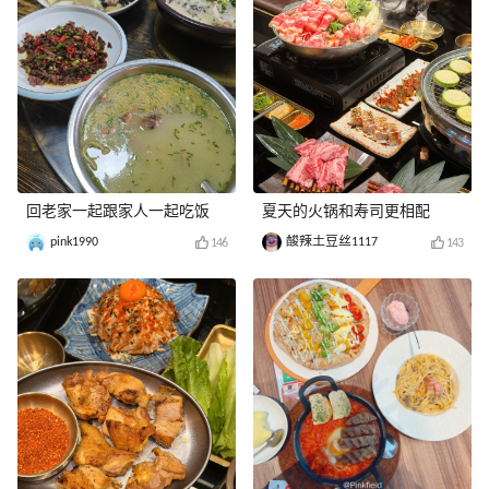
回老家一起跟家人一起吃饭
夏天的火锅和寿司更相配
pink1990
酸辣土豆丝1117
146
143