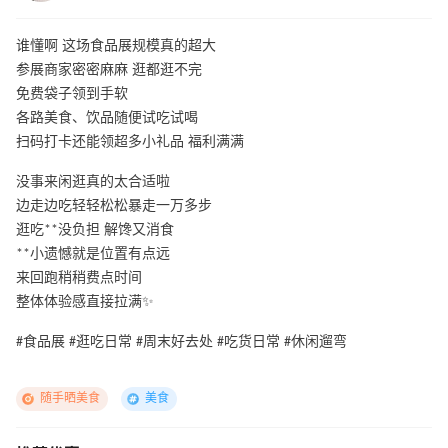
谁懂啊 这场食品展规模真的超大
参展商家密密麻麻 逛都逛不完
免费袋子领到手软
各路美食、饮品随便试吃试喝
扫码打卡还能领超多小礼品 福利满满
没事来闲逛真的太合适啦
边走边吃轻轻松松暴走一万多步
逛吃**没负担 解馋又消食
**小遗憾就是位置有点远
来回跑稍稍费点时间
整体体验感直接拉满✨
#食品展 #逛吃日常 #周末好去处 #吃货日常 #休闲遛弯
随手晒美食
美食