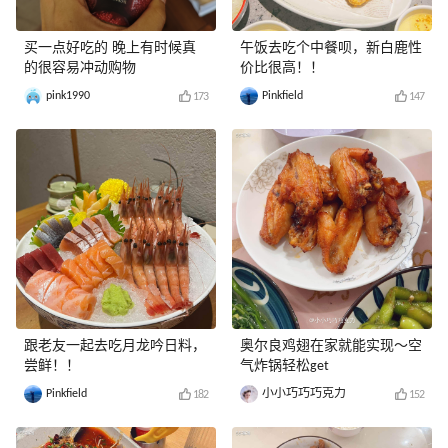
买一点好吃的 晚上有时候真
午饭去吃个中餐呗，新白鹿性
的很容易冲动购物
价比很高！！
pink1990
Pinkfield
173
147
跟老友一起去吃月龙吟日料，
奥尔良鸡翅在家就能实现～空
尝鲜！！
气炸锅轻松get
Pinkfield
小小巧巧巧克力
182
152