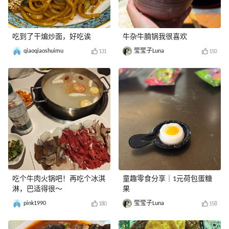
吃到了干煸炒面，好吃诶
牛杂牛腩锅我很喜欢
qiaoqiaoshuimu
莹莹子Luna
131
150
吃个牛肉火锅吧！再吃个冰淇
童趣零食分享｜1元荷包蛋糖
淋，巴适得很～
果
pink1990
莹莹子Luna
180
158