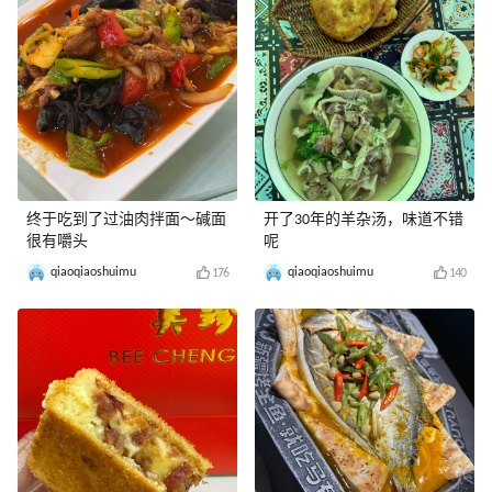
终于吃到了过油肉拌面～碱面
开了30年的羊杂汤，味道不错
很有嚼头
呢
qiaoqiaoshuimu
qiaoqiaoshuimu
176
140