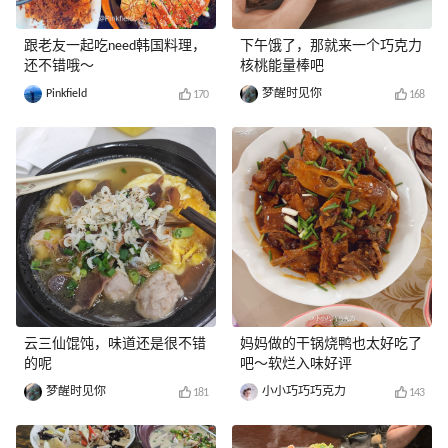
跟老友一起吃need韩国料理，
下午饿了，那就来一个巧克力
还不错哦～
核桃能量棒吧
Pinkfield
梦醒时见你
170
168
云三仙馄饨，味道还是很不错
妈妈做的干锅烧鸭也太好吃了
的呢
吧～软烂入味好评
梦醒时见你
小小巧巧巧克力
181
143