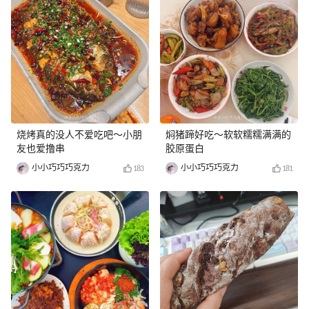
烧烤真的没人不爱吃吧～小朋
焖猪蹄好吃～软软糯糯满满的
友也爱撸串
胶原蛋白
小小巧巧巧克力
小小巧巧巧克力
183
181