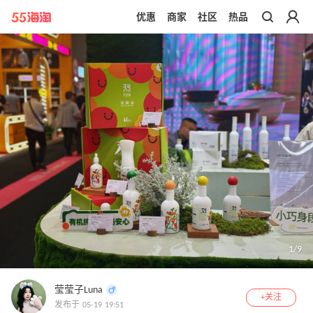
优惠
商家
社区
热品
带你去官网买正品
1
/
9
莹莹子Luna
+关注
发布于 05-19 19:51