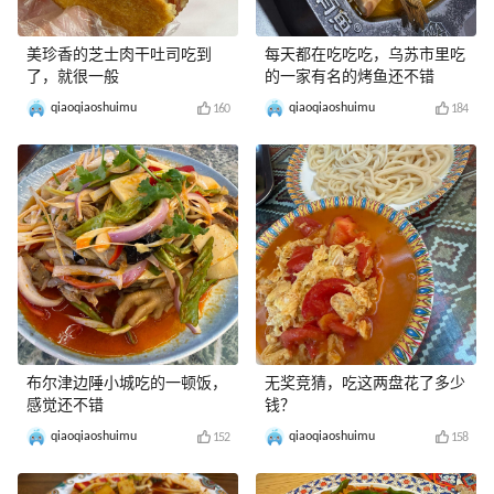
美珍香的芝士肉干吐司吃到
每天都在吃吃吃，乌苏市里吃
了，就很一般
的一家有名的烤鱼还不错
qiaoqiaoshuimu
qiaoqiaoshuimu
160
184
布尔津边陲小城吃的一顿饭，
无奖竞猜，吃这两盘花了多少
感觉还不错
钱？
qiaoqiaoshuimu
qiaoqiaoshuimu
152
158