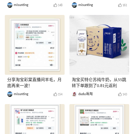
misunting
misunting
148
161
分享淘宝彩棠直播间羊毛，月
淘宝买特仑苏纯牛奶，从55跳
底再来一波！
转下单跟到了0.81元返利
misunting
dudu海淘
154
143