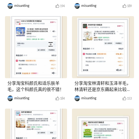
misunting
misunting
194
189
分享淘宝科颜氏和适乐肤羊
分享淘宝林清轩和玉泽羊毛，
毛，这个科颜氏真的很不错！
林清轩还是京东薅起来比较
爽！
misunting
misunting
184
153