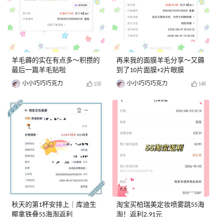
羊毛薅的实在有点多～积攒的
再来我的面膜羊毛分享～又薅
最后一篇羊毛贴啦
到了10片面膜+2片眼膜
小小巧巧巧克力
小小巧巧巧克力
158
148
秋天的第1杯安排上｜库迪生
淘宝买柏瑞美定妆喷雾跳55海
椰拿铁叠55海淘返利
淘！返利2.91元