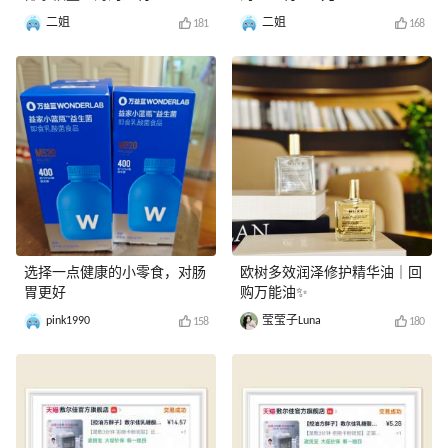
二姐
二姐
181
168
选择一点健康的小零食，对肠
欧树多效润泽修护精华油｜回
胃更好
购万能油✨
pink1990
莹莹子Luna
158
180