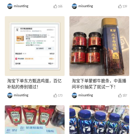
misunting
misunting
166
139
淘宝下单东方甄选鸡蛋，百亿
淘宝下单蒙都牛脆条，中直播
补贴的券别错过！
间半价抽奖了就试一下！
misunting
misunting
173
187