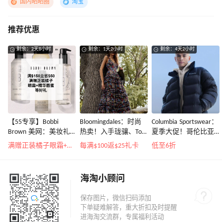
国内晒晒圈
淘宝
推荐优惠
剩余：2天8小时
剩余：1天2小时
剩余：4天2小时
【55专享】Bobbi
Bloomingdales：时尚
Columbia Sportswear：
Brown 美网：美妆礼
热卖！入手珑骧、Tory
夏季大促！哥伦比亚
遇！满$150立省$50
Burch、拉夫劳伦等
运动热卖
满赠正装橘子眼霜+精华唇蜜等好礼
每满$100返$25礼卡
低至6折
海淘小顾问