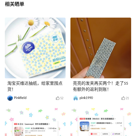
相关晒单
淘宝买维达抽纸，给家里囤点
亮亮的发夹再买两个！走了55
货！
有额外的返利到账！
Pinkfield
pink1990
52
21