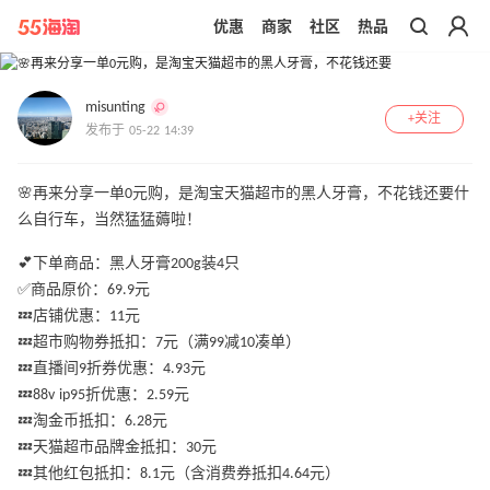
优惠
商家
社区
热品
带你去官网买正品
1
/
3
misunting
+关注
发布于 05-22 14:39
🌸再来分享一单0元购，是淘宝天猫超市的黑人牙膏，不花钱还要什
么自行车，当然猛猛薅啦！
💕下单商品：黑人牙膏200g装4只
✅商品原价：69.9元
💤店铺优惠：11元
💤超市购物券抵扣：7元（满99减10凑单）
💤直播间9折券优惠：4.93元
💤88v ip95折优惠：2.59元
💤淘金币抵扣：6.28元
💤天猫超市品牌金抵扣：30元
💤其他红包抵扣：8.1元（含消费券抵扣4.64元）