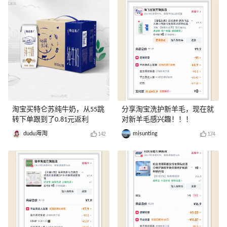
淘宝买特仑苏纯牛奶，从55跳
分享淘宝洗护新羊毛，现在就
转下单跟到了0.81元返利
对新羊毛感兴趣！！！
dudu海淘
misunting
142
174