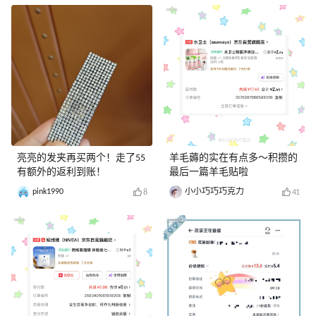
亮亮的发夹再买两个！走了55
羊毛薅的实在有点多～积攒的
有额外的返利到账！
最后一篇羊毛贴啦
pink1990
小小巧巧巧克力
8
41