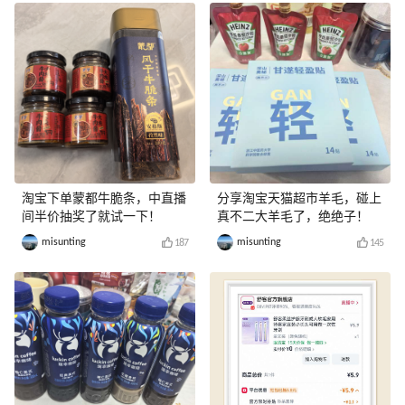
淘宝下单蒙都牛脆条，中直播
分享淘宝天猫超市羊毛，碰上
间半价抽奖了就试一下！
真不二大羊毛了，绝绝子！
misunting
misunting
187
145