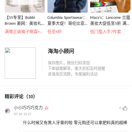
【55专享】Bobbi
Columbia Sportswear：
Macy's：Lancome 兰蔻
Brown 美网：美妆礼
夏季大促！哥伦比亚
美妆大促低至5折 满赠
遇！满$150立省$50
运动热卖
三重好礼
满赠正装橘子眼霜+精华唇蜜等好礼
低至6折
低门槛入手7件套
海淘小顾问
精彩评论（10）
小小巧巧巧克力
0
07-16 15:17
什么时候又有黑人牙膏的啦 零元购还可以拿肥料真的超棒