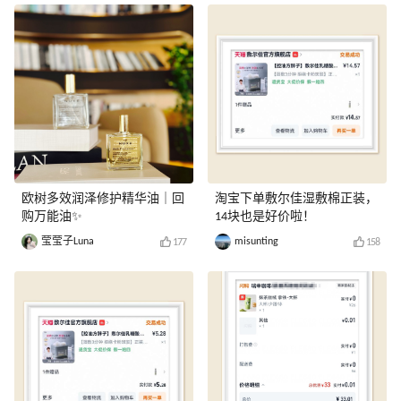
欧树多效润泽修护精华油｜回
淘宝下单敷尔佳湿敷棉正装，
购万能油✨
14块也是好价啦！
莹莹子Luna
misunting
177
158