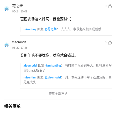
花之舞
0
05-24 10:09
芭芭农场这么好玩，我也要试试
misunting
回复
@花之舞
：
去去去，收获起来很有成就感
xiaomodel
0
05-22 17:36
看到羊毛不要犹豫，犹豫就会错过。
xiaomodel
回复
@misunting
：
有时候羊毛薅到事大，肥料返利啥
的反而无所谓了
misunting
回复
@xiaomodel
：
对，像我这种下单了还退货的，真
是冤大头
查看全部评论
相关晒单