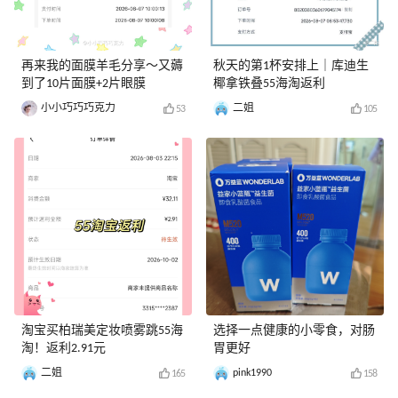
再来我的面膜羊毛分享～又薅
秋天的第1杯安排上｜库迪生
到了10片面膜+2片眼膜
椰拿铁叠55海淘返利
小小巧巧巧克力
二姐
53
105
淘宝买柏瑞美定妆喷雾跳55海
选择一点健康的小零食，对肠
淘！返利2.91元
胃更好
二姐
pink1990
165
158