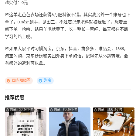
💰实付：0元
🌸这单走芭芭农场还获得6万肥料很不错。其实我另外一个账号也下
单了，0.36元到手，见图三，不过忘记走肥料就被我退了，想着重
新下单。哈哈，结果羊毛就黄了，吃一堑长一智吧，每天都在不断
学习的路上呢。
🌸如果大家平时习惯淘宝，京东，抖音，拼多多，唯品会，1688，
淘宝闪购，京东秒送和美团外卖下单的话，记得先从55跳转哦，会
有额外的返利可以拿。
国内晒晒圈
淘宝
推荐优惠
剩余：3天16小时
剩余：5天10小时
剩余：13天13小时