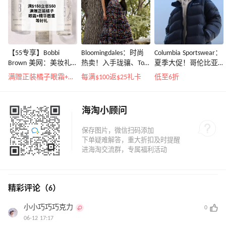
【55专享】Bobbi
Bloomingdales：时尚
Columbia Sportswear：
Brown 美网：美妆礼
热卖！入手珑骧、Tory
夏季大促！哥伦比亚
遇！满$150立省$50
Burch、拉夫劳伦等
运动热卖
满赠正装橘子眼霜+精华唇蜜等好礼
每满$100返$25礼卡
低至6折
海淘小顾问
精彩评论（6）
小小巧巧巧克力
0
06-12 17:17