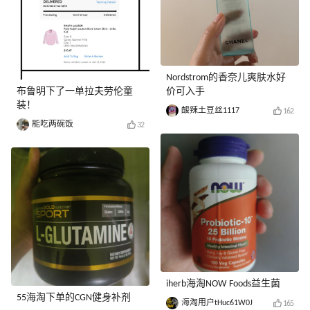
Nordstrom的香奈儿爽肤水好
布鲁明下了一单拉夫劳伦童
价可入手
装！
酸辣土豆丝1117
162
能吃两碗饭
32
iherb海淘NOW Foods益生菌
55海淘下单的CGN健身补剂
海淘用户tHuc61W0J
165