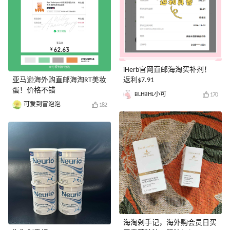
iHerb官网直邮海淘买补剂！
亚马逊海外购直邮海淘RT美妆
返利$7.91
蛋！价格不错
BLHBHL小可
170
可爱到冒泡泡
182
海淘剁手记，海外购会员日买