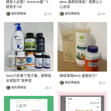
健身人必囤！Nutricost蛋**5
skims 直邮初体验！税费让人
磅到手718
心凉凉
能吃两碗饭
能吃两碗饭
187
180
iherb六折拿下孢子菌，顺带给
继续海淘iherb 速度给力！
全家配齐“营养库
能吃两碗饭
32
能吃两碗饭
31