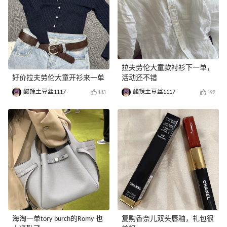
拉夫劳伦大童款衬衫下一单，
好价拉夫劳伦大童开衫来一单
活动还不错
酸辣土豆丝1117
酸辣土豆丝1117
183
192
海淘一单tory burch的Romy 也
复购香奈儿双头唇釉，礼包很