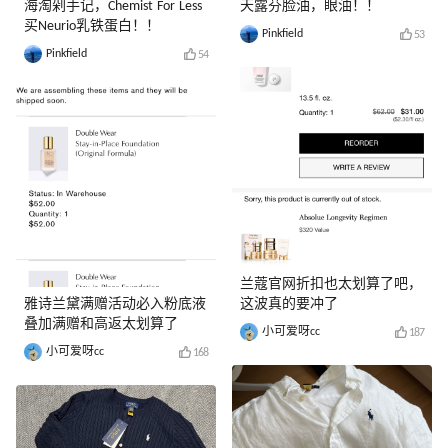
海淘剁手记，Chemist For Less
天露芬脸油，眼油！！
买Neurio乳铁蛋白！！
Pinkfield
53
Pinkfield
54
兰蔻官网折扣也太划算了吧，
雅诗兰黛满赠活动必入粉底液
这波真的要冲了
叠加满赠和高返太划算了
小可爱呀cc
187
小可爱呀cc
168