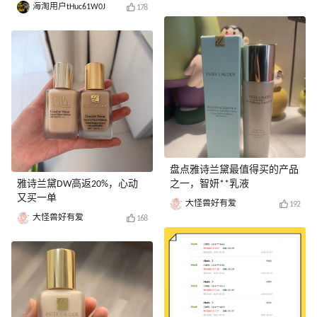
海淘用户tHuc61W0J
178
盘点雅诗兰黛最值得买的产品
雅诗兰黛DW高返20%，心动
之一，智妍**乳液
又买一单
大怪兽好有爱
192
大怪兽好有爱
168