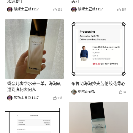
太通勤了
美好
酸辣土豆丝1117
酸辣土豆丝1117
151
189
香奈儿奢华水来一单，海淘转
布鲁明海淘拉夫劳伦绞花背心
运到底何去何从
能吃两碗饭
34
酸辣土豆丝1117
158