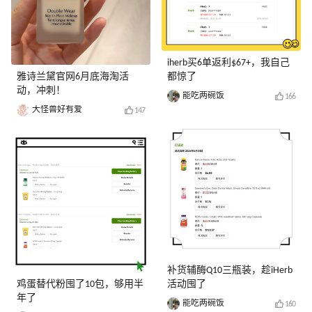
iherb买6单返利$67+，我自己
雅诗兰黛官网6月底海淘活
都惊了
动，冲刺！
能吃两碗饭
166
大怪兽好有爱
147
补货辅酶Q10三瓶装，趁iHerb
鸡蛋替代粉囤了10包，够用半
活动囤了
年了
能吃两碗饭
160