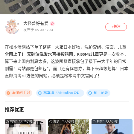
1
/
5
大怪兽好有爱
+关注
发布于 05-30 17:34
在松本清网站下单了整整一大箱日本好物，洗护套组、洁面、儿童
全囤上了！ 无硅油洗发水直接按箱囤，KISSME儿童
更是一次收齐，
算下来比国内划算太多，这波囤货直接承包了接下来大半年的日常
刚需！网站都是包邮包*，而且还有优惠券，算下来超级划算！日本
直邮海淘zui方便的网站，必须是松本清中文官网了！
海淘剁手记
松本清（Matsukiyo CN）
剁手记录
推荐优惠
剩余：3天11小时
剩余：2天5小时
剩余：5天5小时