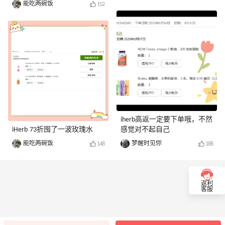
能吃两碗饭
152
iherb高返一定要下单哦，不然
iHerb 73折囤了一波玫瑰水
感觉对不起自己
能吃两碗饭
梦醒时见你
148
188
返利
客服