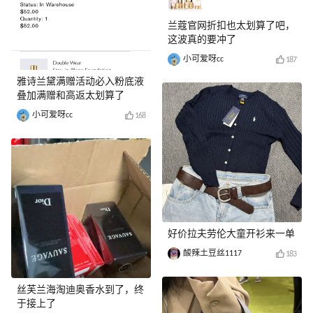
兰蔻官网折扣也太划算了吧，
这波真的要冲了
小可爱呀cc
187
雅诗兰黛满赠活动必入粉底液
叠加满赠和高返太划算了
小可爱呀cc
168
好价拉夫劳伦大童开衫来一单
酸辣土豆丝1117
183
丝芙兰海淘迪奥香水到了，终
于接上了