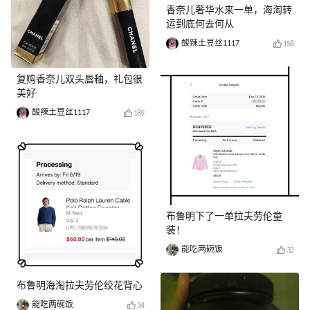
香奈儿奢华水来一单，海淘转
运到底何去何从
酸辣土豆丝1117
158
复购香奈儿双头唇釉，礼包很
美好
酸辣土豆丝1117
189
布鲁明下了一单拉夫劳伦童
装！
能吃两碗饭
32
布鲁明海淘拉夫劳伦绞花背心
能吃两碗饭
34