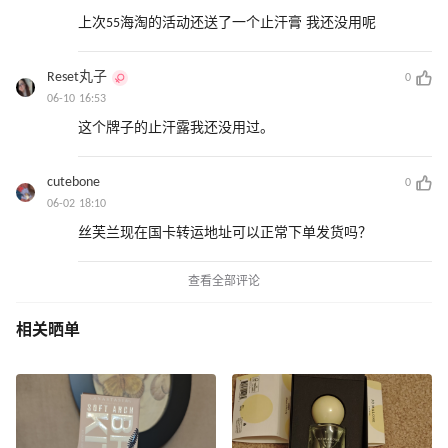
上次55海淘的活动还送了一个止汗膏 我还没用呢
Reset丸子
0
06-10 16:53
这个牌子的止汗露我还没用过。
cutebone
0
06-02 18:10
丝芙兰现在国卡转运地址可以正常下单发货吗？
查看全部评论
相关晒单