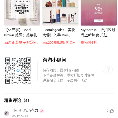
【55专享】Bobbi
Bloomingdales：美妆
Mytheresa：折扣区时
Brown 美网：美妆礼
大促！入手 Dior、
尚上新热卖 关注
遇！满$150立省$50
Prada、TF 等
TOTEME、
满赠正装橘子眼霜+精华唇蜜等好礼
满$200享8.5折优惠+部分送好礼
享额外9折
ZIMMERMAN 等
海淘小顾问
精彩评论（6）
小小巧巧巧克力
0
06-12 16:43