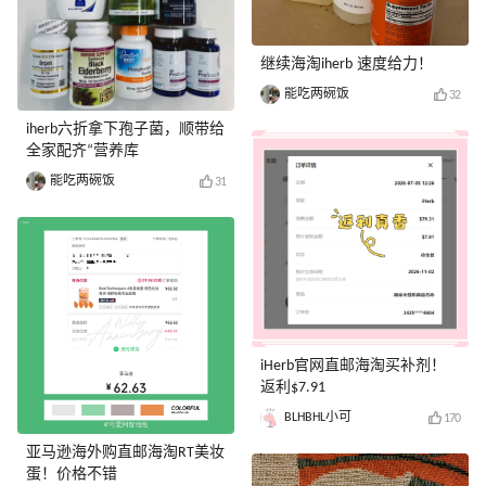
继续海淘iherb 速度给力！
能吃两碗饭
32
iherb六折拿下孢子菌，顺带给
全家配齐“营养库
能吃两碗饭
31
iHerb官网直邮海淘买补剂！
返利$7.91
BLHBHL小可
170
亚马逊海外购直邮海淘RT美妆
蛋！价格不错