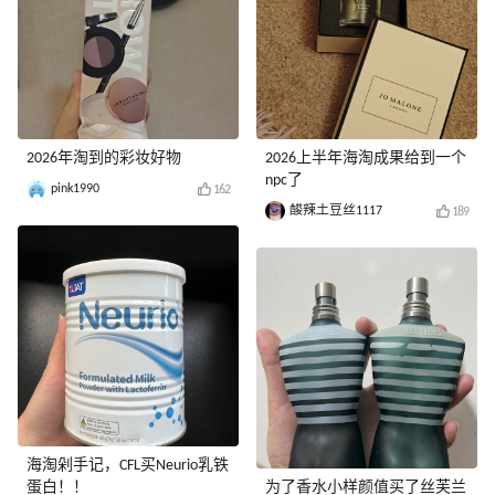
2026年淘到的彩妆好物
2026上半年海淘成果给到一个
npc了
pink1990
162
酸辣土豆丝1117
189
海淘剁手记，CFL买Neurio乳铁
蛋白！！
为了香水小样颜值买了丝芙兰