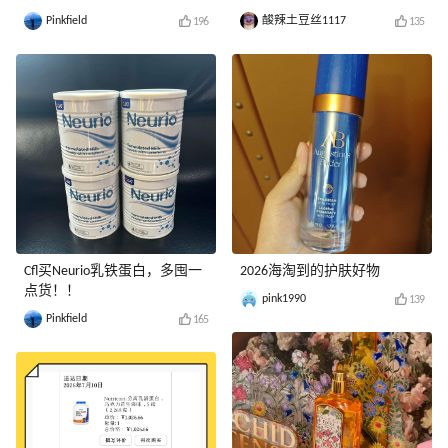
Pinkfield
酸辣土豆丝1117
196
135
Cfl买Neurio乳铁蛋白，多囤一
2026海淘到的护肤好物
点货！！
pink1990
139
Pinkfield
165