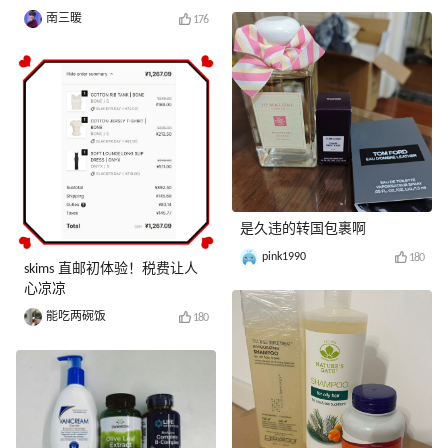
南三暖
176
是久违的转国包裹啊
pink1990
180
skims 直邮初体验！税费让人
心凉凉
能吃两碗饭
180