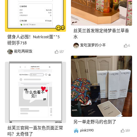
丝芙兰首发限定绮梦香兰草香
健身人必囤！Nutricost蛋**5
水
磅到手718
爱吃菠萝的小羊
6
能吃两碗饭
187
另一单走野马的也到了
丝芙兰官网一直灰色页面正常
pink1990
169
吗？太奇怪了