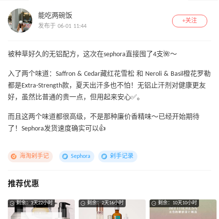
能吃两碗饭
+关注
发布于 06-01 11:44
被种草好久的无铝配方，这次在sephora直接囤了4支🌺～
入了两个味道：Saffron & Cedar藏红花雪松 和 Neroli & Basil橙花罗勒
都是Extra-Strength款，夏天出汗多也不怕！无铝止汗剂对健康更友
好，虽然比普通的贵一点，但用起来安心✅️。
而且这两个味道都很高级，不是那种廉价香精味～已经开始期待
了！Sephora发货速度确实可以👍
海淘剁手记
Sephora
剁手记录
推荐优惠
剩余：3天22小时
剩余：2天16小时
剩余：10天10小时