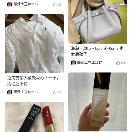
酸辣土豆丝1117
158
海淘一单tory burch的Romy 也
太通勤了
酸辣土豆丝1117
151
拉夫劳伦大童款衬衫下一单，
活动还不错
酸辣土豆丝1117
192