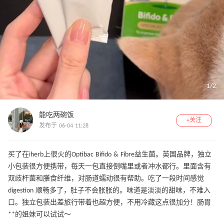
1
/
2
能吃两碗饭
+关注
发布于 06-04 11:28
买了在iherb上很火的Optibac Bifido & Fibre益生菌。英国品牌，独立
小包装很方便携带，每天一包直接倒嘴里或者冲水都行。里面含有
双歧杆菌和膳食纤维，对肠道蠕动很有帮助。吃了一段时间感觉
digestion 顺畅多了，肚子不会胀胀的。味道是淡淡的甜味，不难入
口。独立包装出差旅行带着也超方便，不用冷藏这点很加分！肠胃
**的姐妹可以试试～