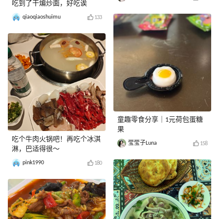
吃到了干煸炒面，好吃诶
qiaoqiaoshuimu
133
童趣零食分享｜1元荷包蛋糖
果
吃个牛肉火锅吧！再吃个冰淇
莹莹子Luna
158
淋，巴适得很～
pink1990
180