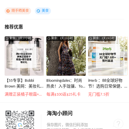
随手晒美食
美食
推荐优惠
剩余：3天17小时
剩余：2天11小时
剩余：2天23小时
【55专享】Bobbi
Bloomingdales：时尚
iHerb ：88全球好物
Brown 美网：美妆礼
热卖！入手珑骧、Tory
节！选购日常保健、
遇！满$150立省$50
Burch、拉夫劳伦等
健身补剂、护肤洗护
满赠正装橘子眼霜+精华唇蜜等好礼
每满$100返$25礼卡
无门槛7.5折
等
海淘小顾问