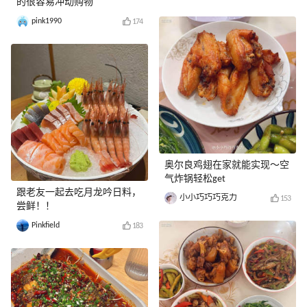
的很容易冲动购物
pink1990
174
奥尔良鸡翅在家就能实现～空
气炸锅轻松get
跟老友一起去吃月龙吟日料，
小小巧巧巧克力
153
尝鲜！！
Pinkfield
183