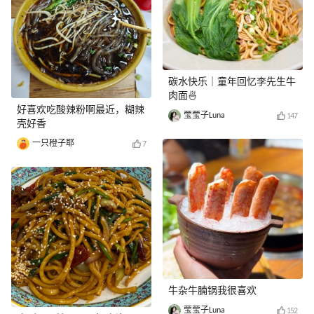
碳水快乐｜童年回忆李先生牛
肉面🍜
好喜欢吃酸辣粉啊最近，糊辣
莹莹子Luna
147
壳好香
一只橙子耶
7
牛杂牛腩锅我很喜欢
莹莹子Luna
152