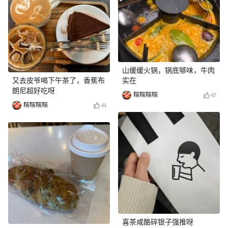
山缓缓火锅，锅底够味，牛肉
又去皮爷喝下午茶了，香蕉布
实在
朗尼超好吃呀
糯糯糯糯
47
糯糯糯糯
44
喜茶咸酪碎银子强推呀