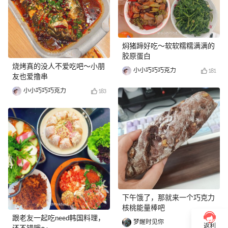
焖猪蹄好吃～软软糯糯满满的
胶原蛋白
烧烤真的没人不爱吃吧～小朋
小小巧巧巧克力
181
友也爱撸串
小小巧巧巧克力
183
下午饿了，那就来一个巧克力
核桃能量棒吧
跟老友一起吃need韩国料理，
梦醒时见你
169
返利