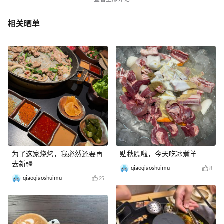
查看全部评论
相关晒单
为了这家烧烤，我必然还要再
贴秋膘啦，今天吃冰煮羊
去新疆
qiaoqiaoshuimu
8
qiaoqiaoshuimu
25