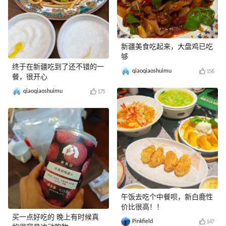
新疆美食吃起来，大盘鸡已吃
够
终于在新疆吃到了还不错的一
qiaoqiaoshuimu
156
餐，很开心
qiaoqiaoshuimu
175
午饭去吃个中餐呗，新白鹿性
价比很高！！
买一点好吃的 晚上有时候真
Pinkfield
147