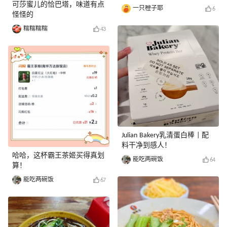
可莎蜜儿的恰巴塔，味道有点
一只橙子耶
6
怪怪的
糯糯糯糯
43
Julian Bakery乳清蛋白棒 | 配
料干净到感人！
哈哈，这杯霸王茶姬买得真划
能吃两碗饭
64
算！
能吃两碗饭
67