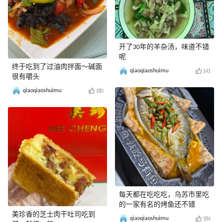
开了30年的羊杂汤，味道不错
呢
终于吃到了过油肉拌面～碱面
qiaoqiaoshuimu
141
很有嚼头
qiaoqiaoshuimu
180
每天都在吃吃吃，乌苏市里吃
的一家有名的烤鱼还不错
美珍香的芝士肉干吐司吃到
qiaoqiaoshuimu
184