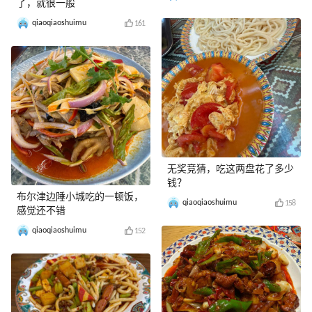
了，就很一般
qiaoqiaoshuimu
161
无奖竞猜，吃这两盘花了多少
钱？
布尔津边陲小城吃的一顿饭，
qiaoqiaoshuimu
158
感觉还不错
qiaoqiaoshuimu
152