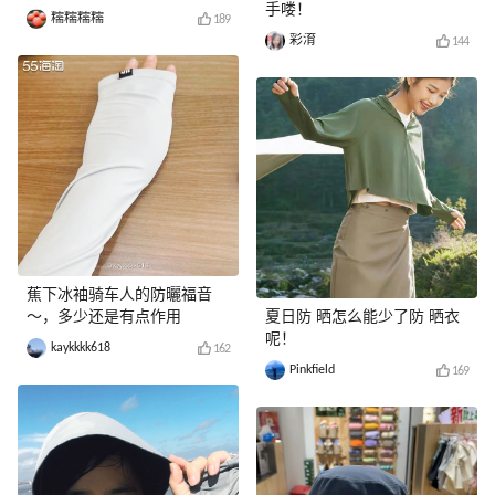
手喽！
糯糯糯糯
189
彩淯
144
蕉下冰袖骑车人的防曬福音
～，多少还是有点作用
夏日防 晒怎么能少了防 晒衣
呢！
kaykkkk618
162
Pinkfield
169