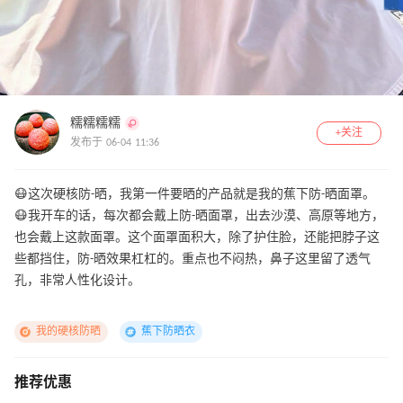
糯糯糯糯
+关注
发布于 06-04 11:36
😷这次硬核防-晒，我第一件要晒的产品就是我的蕉下防-晒面罩。
😷我开车的话，每次都会戴上防-晒面罩，出去沙漠、高原等地方，
也会戴上这款面罩。这个面罩面积大，除了护住脸，还能把脖子这
些都挡住，防-晒效果杠杠的。重点也不闷热，鼻子这里留了透气
孔，非常人性化设计。
我的硬核防晒
蕉下防晒衣
推荐优惠