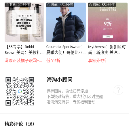
剩余：3天4小时
剩余：4天22小时
剩余：9天16小时
【55专享】Bobbi
Columbia Sportswear：
Mytheresa：折扣区时
Brown 美网：美妆礼
夏季大促！哥伦比亚
尚上新热卖 关注
遇！满$150立省$50
运动热卖
TOTEME、
满赠正装橘子眼霜+精华唇蜜等好礼
低至6折
享额外9折
ZIMMERMAN 等
海淘小顾问
精彩评论（18）