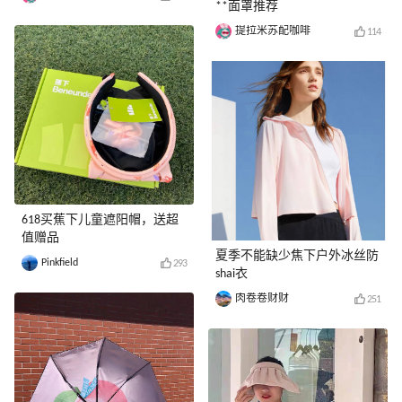
**面罩推荐
提拉米苏配咖啡
114
618买蕉下儿童遮阳帽，送超
值赠品
夏季不能缺少焦下户外冰丝防
Pinkfield
293
shai衣
肉卷卷财财
251