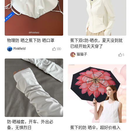
物理防 晒之蕉下防 晒口罩
蕉下双C防-晒衣，夏天没到就
已经开始天天穿了
Pinkfield
180
猫猫子
5
防-晒袖套，开车、外出必
备，无惧烈日
蕉下的防 晒伞，超好价格入