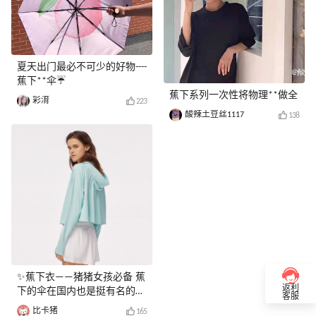
夏天出门最必不可少的好物----
蕉下**伞☔
蕉下系列一次性将物理**做全
彩淯
223
酸辣土豆丝1117
138
✨蕉下衣——猪猪女孩必备 蕉
返利
下的伞在国内也是挺有名的，
客服
虽然有点贵，但是夏天效果很
比卡猪
165