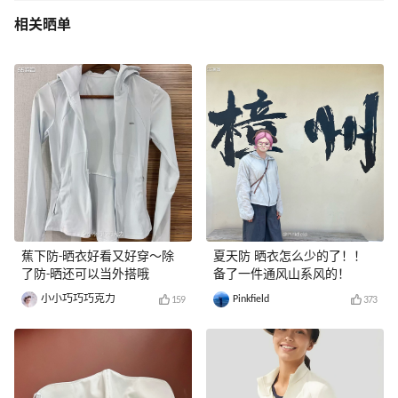
相关晒单
蕉下防-晒衣好看又好穿～除
夏天防 晒衣怎么少的了！！
了防-晒还可以当外搭哦
备了一件通风山系风的！
小小巧巧巧克力
Pinkfield
159
373