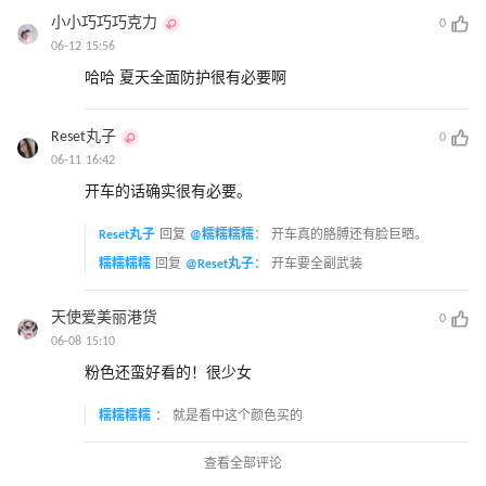
小小巧巧巧克力
0
06-12 15:56
哈哈 夏天全面防护很有必要啊
Reset丸子
0
06-11 16:42
开车的话确实很有必要。
Reset丸子
回复
@糯糯糯糯
：
开车真的胳膊还有脸巨晒。
糯糯糯糯
回复
@Reset丸子
：
开车要全副武装
天使爱美丽港货
0
06-08 15:10
粉色还蛮好看的！很少女
糯糯糯糯
：
就是看中这个颜色买的
查看全部评论