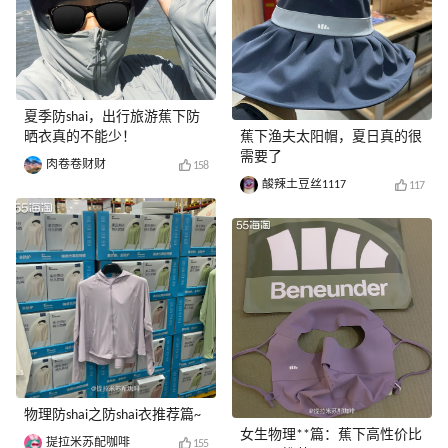
夏季防shai，出行旅游蕉下防
晒衣真的不能少！
蕉下渔夫太阳帽，夏日真的很
需要了
肉卷卷财财
158
酸辣土豆丝1117
117
物理防shai之防shai衣推荐篇~
女生物理**篇：蕉下高性价比
提拉米苏配咖啡
155