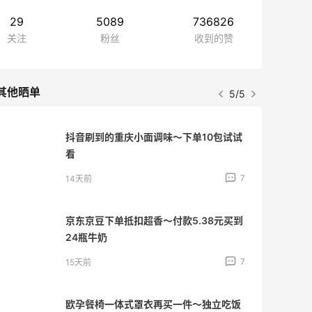
29
5089
736826
关注
粉丝
收到的赞
其他晒单
5/5
抖音刷到的重庆小面调味～下单10包试试
看
7
14天前
京东京豆下单抵扣超香～付款5.38元买到
24瓶牛奶
7
15天前
欧孕餐椅一体式罩衣再买一件～独立吃饭