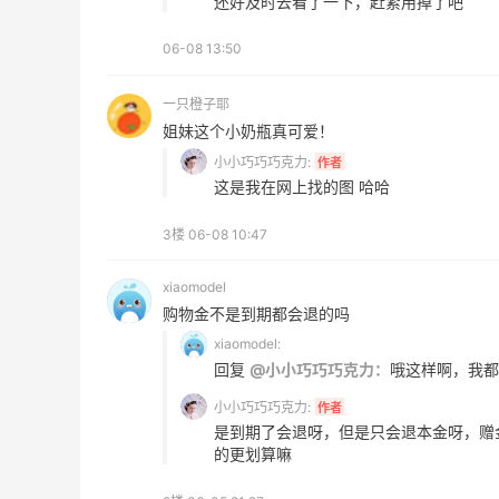
还好及时去看了一下，赶紧用掉了吧
06-08 13:50
一只橙子耶
姐妹这个小奶瓶真可爱！
小小巧巧巧克力:
作者
这是我在网上找的图 哈哈
3楼
06-08 10:47
兰蔻粉金管新色212哪个网站可以海淘？
xiaomodel
在线等！
购物金不是到期都会退的吗
3
3
08月05日
xiaomodel:
回复
@小小巧巧巧克力：
哦这样啊，我都
淘宝买柏瑞美定妆喷雾跳55海淘！返利
小小巧巧巧克力:
作者
2.91元
是到期了会退呀，但是只会退本金呀，赠
的更划算嘛
3
4
08月05日