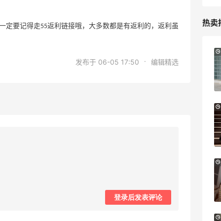
热卖
一定要记得走55返利链接哦，大多数都是有返利的，返利虽
adidas HK：精选正价产品促销！入球
4天10小时
·
发布于 06-05 17:50
编辑精选
衣、金属银跆拳道鞋等
2件8折 叠加满HK$1800-100
adidas HK
Eraldo：折扣区服饰鞋包清仓 选购巴黎世
10天10小时
家、Toteme、西太后等
低至5折
Eraldo
Diesel Europe：折扣区上新热卖！入手包
3天10小时
袋、服饰、鞋履等
低至5折
登录后发表评论
Diesel Europe
22小时