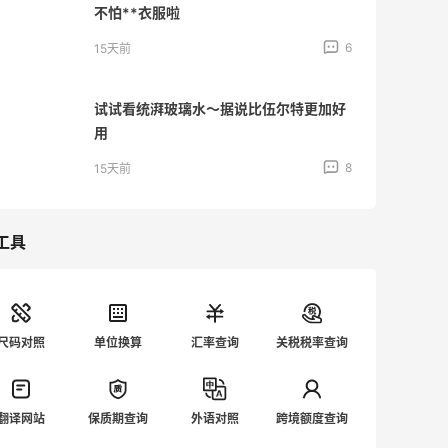
不怕**衣服啦
6
15天前
试试看统湃玻璃水～据说比伍尔特更加好
用
8
15天前
工具
尺码对照
单位换算
汇率查询
关税税率查询
翻译网站
保质期查询
外语对照
跨境额度查询