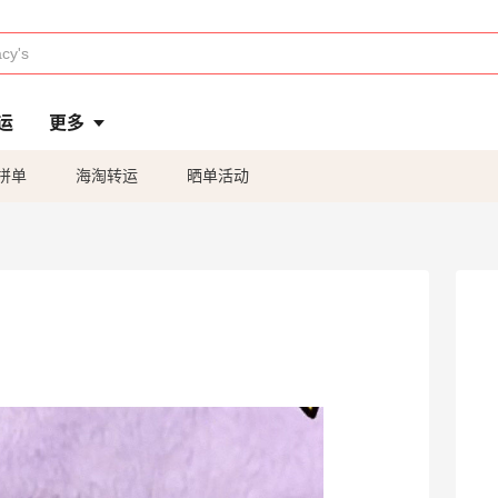
运
更多
拼单
海淘转运
晒单活动