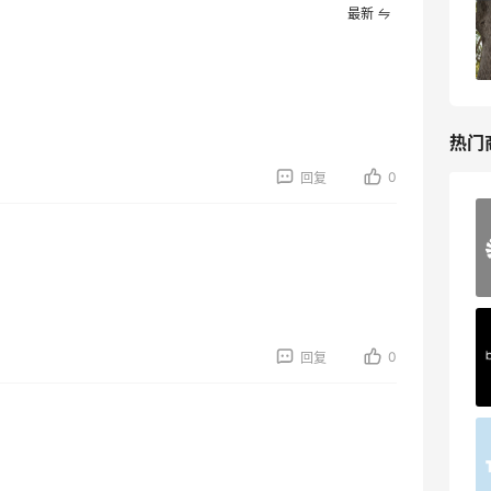
Maje US：限时闪促！入手明星同款服饰
最新
精选低至2折
Maje US
热门
0
回复
Mac Duggal
最高2%返利
6006人成功下单
Biōkreativ
0
回复
30%返利
53人获得返利
Eileen Fisher
最高2%返利