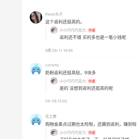
新
每档门槛、折扣码及赠品一览
Reset丸子
Sephora
这个返利还挺高的。
小小巧巧巧克力:
作者
返利还不错 买的多也是一笔小钱呢
6楼
06-11 16:56
Private Internet Access VPN
corretto
最高70%返利
奶粉返利还挺高哒，9块多
185人获得返利
小小巧巧巧克力:
作者
是的 没想到返利还挺高的呢
COUTR
06-08 15:00
6%返利
227人获得返利
花之舞
购物金差点过期也太险啦，还薅到返利，赚到啦
小小巧巧巧克力:
作者