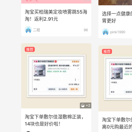
淘宝买柏瑞美定妆喷雾跳55海
选择一点健康
淘！返利2.91元
胃更好
二姐
96
pink1990
推荐
推荐
+2
淘宝下单敷尔佳湿敷棉正装，
淘宝下单敷尔
14块也是好价啦！
离0元购最近