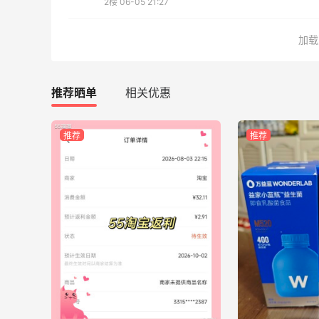
2楼
06-05 21:27
吃到了干煸炒面，好吃诶
加载
1
3
08月05日
推荐晒单
相关优惠
牛杂牛腩锅我很喜欢
推荐
推荐
3
4
08月05日