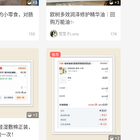
+3
+3
的小零食，对肠
欧树多效润泽修护精华油｜回
购万能油✨
155
莹莹子Luna
174
推荐
+2
佳湿敷棉正装，
的一次！
+2