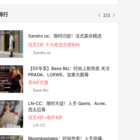
排行
2/3
22小时
4天10
Sandro us：限时闪促！法式美衣精选
低至2折 千鸟格连衣裙$95
Sandro us
【55专享】Base Blu：时尚上新热卖 关注
4天10小时
5天16
PRADA、LOEWE、加拿大鹅等
享9折优惠
Base Blu
LN-CC：限时大促！入手 Ganni、Acne、
5天10小时
8天10
西太后等
低至4折+额外8折
LN-CC
Bloomingdales：时尚热卖！入手珑骧、
3天22小时
1个月2