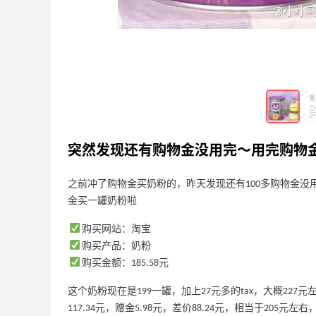
理肤泉面膜下车
4
6
9天前
九宫格羊毛合集来啦～一共花了0.54元，
太棒啦
2
5
13天前
突然发现还有购物金没用完～用完购物
之前冲了购物金买奶粉的，昨天发现还有100多购物金没用
金买一罐奶粉啦
购买网站：淘宝
购买产品：奶粉
购买金额：185.58元
这个奶粉现在是199一罐，加上27元多的tax，大概227
117.34元，赠金5.98元，差价88.24元，相当于205