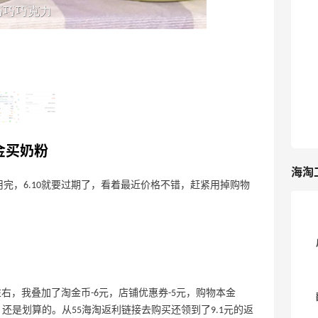
感觉账号越来越黑了，淘宝秒杀啥的都不
送红包了，羊毛越变少啦 ⛳️京东：0.03元
6
14天前
林清轩山茶花面膜3片 林清轩官方直播间
领红包雨+观看礼，大概7元左右，然后叠
加京东3-2优惠券和任务红包，0.01元就
抖音买湖南攸县豆干～看着是很Q软的豆
可以入手 ⛳️京东：0.01元绽美娅面膜1片
干
京东试用频道绽美娅面膜3元，新人礼1
7
14天前
元，叠加小程序2-1优惠券+红包 ⛳️京东：
0.29元卡布拉拉裤7片 领母婴4.9-
金买奶粉
海淘
完，6.10就要过期了，看着最近价格不错，赶紧用掉购物
元左右，我叠加了淘金币-6元，店铺优惠券-5元，购物本金
元左右，还是划算的。从55海淘返利链接去购买还领到了9.1元的返