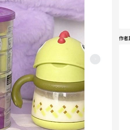
作者
护肤品薅羊毛也很快乐～防-晒霜、面
膜、眼霜、唇釉应有尽有
6
13天前
京东买布班迪婴儿游泳拉拉裤～夏天就要
愉快玩水
7
14天前
又来分享最近薅羊毛的成果啦，大促过后