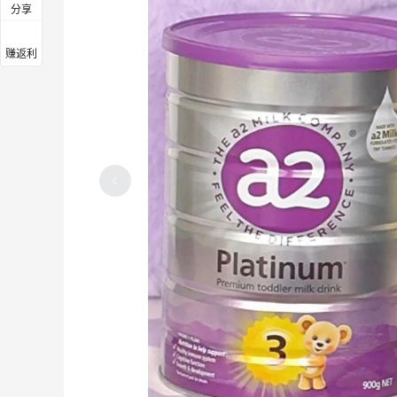
分享
赚返利
抖音买的攸县香干不错哦～确实QQ软软
3
7
9天前
抖音刷到好可爱的小裙子～忍不住又买一
件裙子
3
6
9天前
淘宝的羊毛可真难薅～佰草集、自然堂、