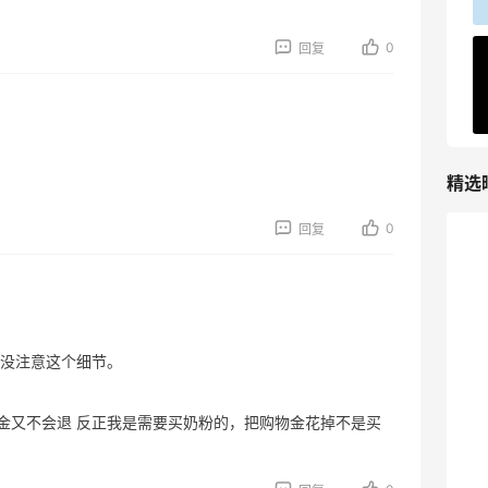
5130人获得返利
0
回复
Matte Collection
最高3%返利
510人获得返利
精选
0
回复
法国小众新品牌又买了一点试试效果
4
08月04日
没注意这个细节。
【黑五直邮海淘攻略】FWRD黑五2026
海淘折扣预测！
金又不会退 反正我是需要买奶粉的，把购物金花掉不是买
1
08月04日