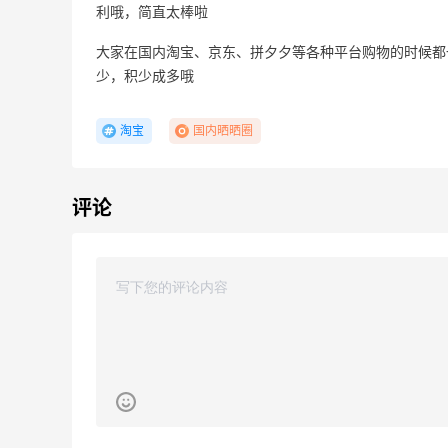
利哦，简直太棒啦
大家在国内淘宝、京东、拼夕夕等各种平台购物的时候都
少，积少成多哦
iHerb ：88全球好物节！选购日常保健、
4天10小时
健身补剂、护肤洗护等
淘宝
国内晒晒圈
无门槛7.5折
iHerb
评论
Nugnes INT：夏日大牌促销！关注巴黎世
5天16小时
家、YSL、蒙口、CHLOE
低至5折
Nugnes INT
Antonioli：时尚上新热卖 关注 ACNE
8天10小时
STUDIOS、GUCCI 等
新客首单享8折
Antonioli
Sephora：8月美妆满赠及折扣详情汇总更
1个月2天