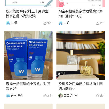
秋天的第1杯安排上｜库迪生
淘宝买柏瑞美定妆喷雾跳55海
椰拿铁叠55海淘返利
淘！返利2.91元
二姐
二姐
182
169
选择一点健康的小零食，对肠
欧树多效润泽修护精华油｜回
胃更好
购万能油✨
pink1990
莹莹子Luna
158
180