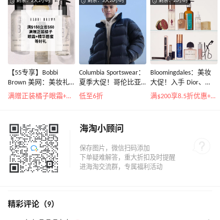
剩余：2天2小时
剩余：3天20小时
剩余：20小时
【55专享】Bobbi
Columbia Sportswear：
Bloomingdales：美妆
Brown 美网：美妆礼
夏季大促！哥伦比亚
大促！入手 Dior、
遇！满$150立省$50
运动热卖
Prada、TF 等
满赠正装橘子眼霜+精华唇蜜等好礼
低至6折
满$200享8.5折优惠+部分送好礼
海淘小顾问
精彩评论（9）