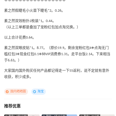
💢💢💢💢💢💢💢💢💢💢💢💢💢💢💢💢💢
素之然假睫毛小火苗下睫毛*2。0.26。
素之然双效粉扑2枚装*1。0.44。
（以上三单都是叠加了宠粉红包加点淘兑换。）
以上合计花费0.64。
素之然双眼皮贴*1。8.77。（原价19.9。剩余宠粉红包4➕点淘无门
槛红包3➕现金红包0.1➕88VIP消费券1.31。走平台饭2.14。下来相当
于6.63。）
大家国内国外购买任何产品都记得走一下55返利，说不定就有意外
收获，积少成多。
国内晒晒圈
淘宝
推荐优惠