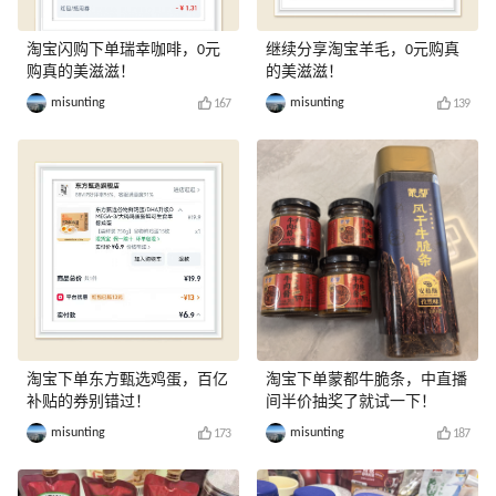
淘宝闪购下单瑞幸咖啡，0元
继续分享淘宝羊毛，0元购真
购真的美滋滋！
的美滋滋！
misunting
misunting
167
139
淘宝下单东方甄选鸡蛋，百亿
淘宝下单蒙都牛脆条，中直播
补贴的券别错过！
间半价抽奖了就试一下！
misunting
misunting
173
187