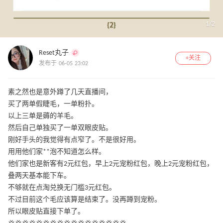
1
/
2
Reset丸子
+关注
发布于 06-05 23:02
素之然也是意外蹲了几天直播间，
买了两单假睫毛，一单粉扑。
以上三单是薅的羊毛。
然后自己单独买了一单双眼皮贴。
刚好手头的我觉得有点窄了。不是很好用。
用用他们家**泡不知道怎么样。
他们家也是新客有2元红包，早上2元宠粉红包，晚上2元宠粉红包，
叠两天基本能下车。
不够就在点淘兑换无门槛3元红包。
不过目前这个毛应该算是结束了。没再蹲到宠粉。
所以眼皮贴直接下单了。