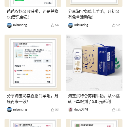
芭芭农场又收获啦，还是兑换
分享淘宝免单卡羊毛，月初又
QQ音乐会员！
有免单活动啦！
misunting
misunting
149
161
分享淘宝彩棠直播间羊毛，月
淘宝买特仑苏纯牛奶，从55跳
底再来一波！
转下单跟到了0.81元返利
misunting
dudu海淘
154
143