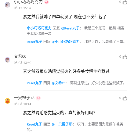
小小巧巧巧克力
0
06-12 15:34
素之然我就薅了四单就没了 现在也不发红包了
小小巧巧巧克力
回复
@Reset丸子
：
我是三个账号一起薅 相当
于其实你薅一次
Reset丸子
回复
@小小巧巧巧克力
：
那也可以，我是薅了三单。
文希CC
0
06-08 13:40
素之然双眼皮贴感觉挺火的好多美妆博主推荐过
Reset丸子
回复
@文希CC
：
都没注意过，好久没看这些视频了。
一只橙子耶
0
06-08 10:41
素之然睫毛感觉挺火的，真的很好用吗？
Reset丸子
回复
@一只橙子耶
：
哎呀，主要是因为是薅羊毛买
的。