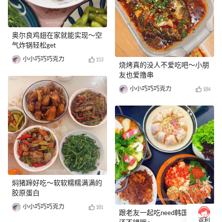
奥尔良鸡翅在家就能实现～空
气炸锅轻松get
小小巧巧巧克力
153
烧烤真的没人不爱吃吧～小朋
友也爱撸串
小小巧巧巧克力
184
焖猪蹄好吃～软软糯糯满满的
胶原蛋白
小小巧巧巧克力
181
跟老友一起吃need韩国料理，
返利