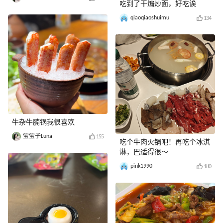
吃到了干煸炒面，好吃诶
qiaoqiaoshuimu
134
牛杂牛腩锅我很喜欢
莹莹子Luna
155
吃个牛肉火锅吧！再吃个冰淇
淋，巴适得很～
pink1990
180