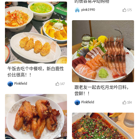
的很容易冲动购物
pink1990
175
午饭去吃个中餐呗，新白鹿性
价比很高！！
Pinkfield
147
跟老友一起去吃月龙吟日料，
尝鲜！！
Pinkfield
184