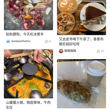
贴秋膘啦，今天吃冰煮羊
又去皮爷喝下午茶了，香蕉布
qiaoqiaoshuimu
21
朗尼超好吃呀
糯糯糯糯
137
山缓缓火锅，锅底够味，牛肉
实在