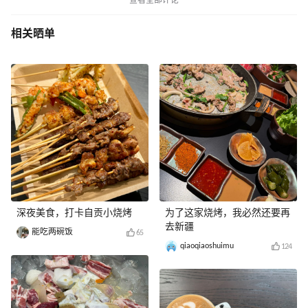
查看全部评论
相关晒单
深夜美食，打卡自贡小烧烤
为了这家烧烤，我必然还要再
去新疆
能吃两碗饭
65
qiaoqiaoshuimu
124