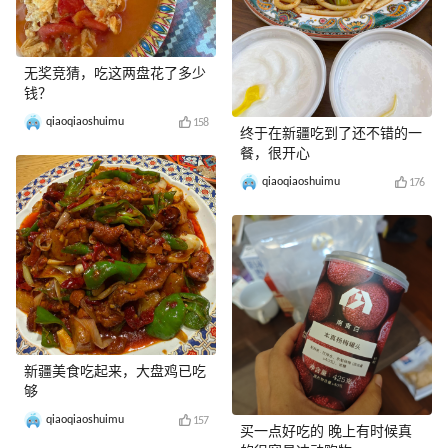
无奖竞猜，吃这两盘花了多少
钱？
qiaoqiaoshuimu
158
终于在新疆吃到了还不错的一
餐，很开心
qiaoqiaoshuimu
176
新疆美食吃起来，大盘鸡已吃
够
qiaoqiaoshuimu
157
买一点好吃的 晚上有时候真