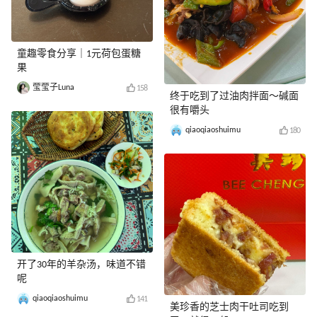
童趣零食分享｜1元荷包蛋糖
果
莹莹子Luna
158
终于吃到了过油肉拌面～碱面
很有嚼头
qiaoqiaoshuimu
180
开了30年的羊杂汤，味道不错
呢
qiaoqiaoshuimu
141
美珍香的芝士肉干吐司吃到