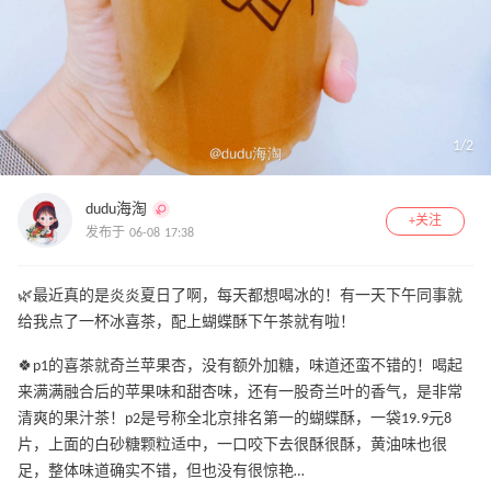
1
/
2
dudu海淘
+关注
发布于 06-08 17:38
🌿最近真的是炎炎夏日了啊，每天都想喝冰的！有一天下午同事就
给我点了一杯冰喜茶，配上蝴蝶酥下午茶就有啦！
🍀p1的喜茶就奇兰苹果杏，没有额外加糖，味道还蛮不错的！喝起
来满满融合后的苹果味和甜杏味，还有一股奇兰叶的香气，是非常
清爽的果汁茶！p2是号称全北京排名第一的蝴蝶酥，一袋19.9元8
片，上面的白砂糖颗粒适中，一口咬下去很酥很酥，黄油味也很
足，整体味道确实不错，但也没有很惊艳…