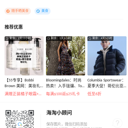
随手晒美食
美食
推荐优惠
剩余：2天11小时
剩余：1天5小时
剩余：4天5小时
【55专享】Bobbi
Bloomingdales：时尚
Columbia Sportswear：
Brown 美网：美妆礼
热卖！入手珑骧、Tory
夏季大促！哥伦比亚
遇！满$150立省$50
Burch、拉夫劳伦等
运动热卖
满赠正装橘子眼霜+精华唇蜜等好礼
每满$100返$25礼卡
低至6折
海淘小顾问