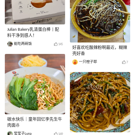
Julian Bakery乳清蛋白棒 | 配
料干净到感人！
能吃两碗饭
145
好喜欢吃酸辣粉啊最近，糊辣
壳好香
一只橙子耶
7
碳水快乐｜童年回忆李先生牛
肉面🍜
莹莹子Luna
149