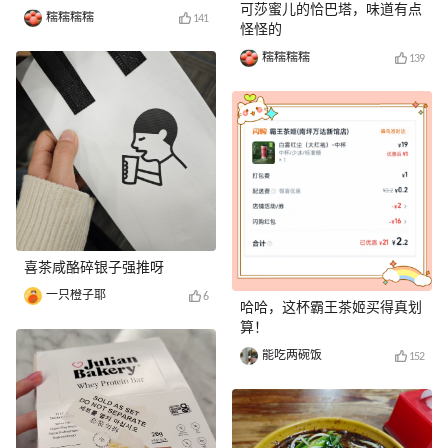
可莎蜜儿的恰巴塔，味道有点
糯糯糯糯
141
怪怪的
糯糯糯糯
139
喜茶咸酪碎银子强推呀
一只橙子耶
6
哈哈，这杯霸王茶姬买得真划
算！
能吃两碗饭
152