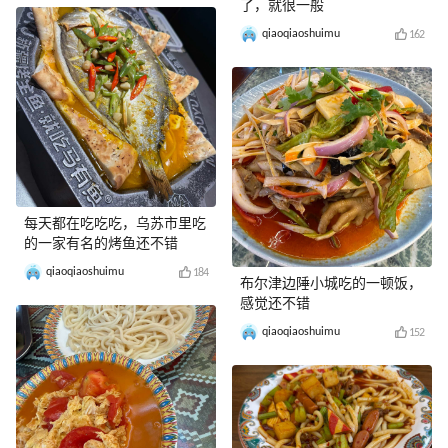
了，就很一般
qiaoqiaoshuimu
162
每天都在吃吃吃，乌苏市里吃
的一家有名的烤鱼还不错
qiaoqiaoshuimu
184
布尔津边陲小城吃的一顿饭，
感觉还不错
qiaoqiaoshuimu
152