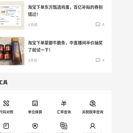
淘宝下单东方甄选鸡蛋，百亿补贴的券别
错过！
4
3天前
淘宝下单蒙都牛脆条，中直播间半价抽奖
了就试一下！
4
3天前
工具
尺码对照
单位换算
汇率查询
关税税率查询