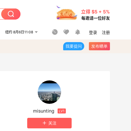
立得 $5 + 5%
每邀请一位好友
纽约 8月6日11:08
登录
注册
我要提问
发布晒单
misunting
LV1
关注