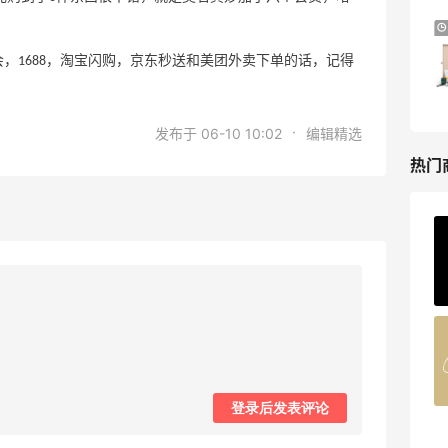
Bloomingdales：美妆大促！入手 Dior、
3天13小时
Prada、TF 等
，1688，淘宝闪购，京东秒送和美团外卖下单的话，记得
满$200享8.5折优惠+部分送好礼
Bloomingdales
·
发布于 06-10 10:02
编辑精选
热门
ERGO Baby
4%返利
62人获得返利
Belly Bandit
4%返利
42人获得返利
登录后发表评论
TIMEBEAM (US)