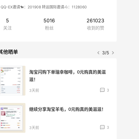
QQ-EX邀请🐎：201908 转运国际邀请🐴：1128060
5
5016
261023
关注
粉丝
收到的赞
其他晒单
3/5
淘宝闪购下单瑞幸咖啡，0元购真的美滋
滋！
3
3天前
继续分享淘宝羊毛，0元购真的美滋滋！
3
3天前