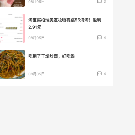
3
08月05日
淘宝买柏瑞美定妆喷雾跳55海淘！返利
2.91元
4
08月05日
吃到了干煸炒面，好吃诶
4
08月05日