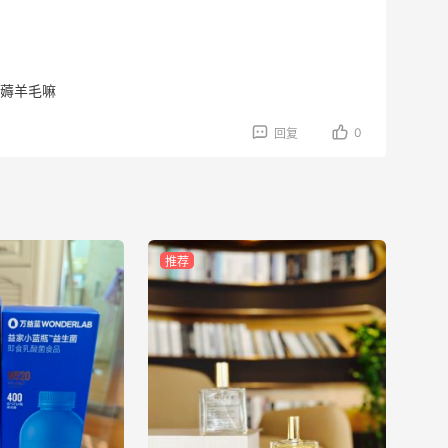
在薅羊毛嘛
0
回复
推荐