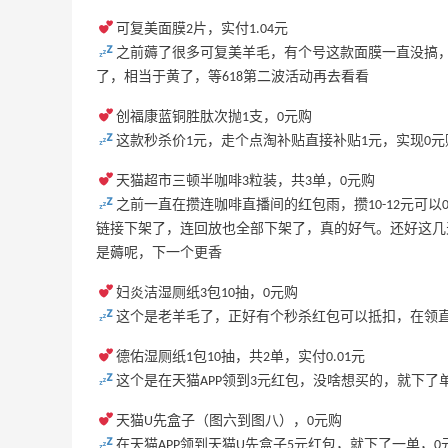
可复美面膜2片，实付1.04元
之前薅了很多可复美羊毛，有个号这款面膜一直没搞
了，相当于黄了，等618第二波活动再去看看
创福康蓝铜胜肽次抛1支，0元购
、
adidas HK：精选正价产品促销！入球
4天1小时
这款秒杀价1元，走个点淘补贴直接补贴1元，实现0
衣、金属银跆拳道鞋等
天猫超市三顿半咖啡3粒装，共3单，0元购
2件8折 叠加满HK$1800-100
之前一直在攒连咖啡直播间的红包雨，攒10-12元可
adidas HK
链接下架了，连回放也全部下架了，真的好气。还好这几
Eraldo：折扣区服饰鞋包清仓 选购巴黎世
10天1小时
是薅呢，下一个更香
家、Toteme、西太后等
妇炎洁湿厕纸3包10抽，0元购
低至5折
这个是老羊毛了，正好有个秒杀红包可以抵扣，在领直
Eraldo
德佑湿厕纸1包10抽，共2单，实付0.01元
更
Diesel Europe：折扣区上新热卖！入手包
3天1小时
这个是在天猫APP领到3元红包，没啥想买的，就下
袋、服饰、鞋履等
低至5折
天猫U先盒子（图六到图八），0元购
Diesel Europe
在天猫APP领到天猫U先盒子5元红包，就下了一单，