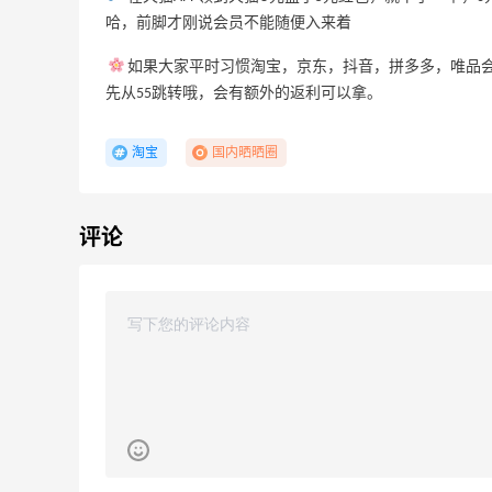
哈，前脚才刚说会员不能随便入来着
13小时
Maje US：限时闪促！入手明星同款服饰
如果大家平时习惯淘宝，京东，抖音，拼多多，唯品会
精选低至2折
先从55跳转哦，会有额外的返利可以拿。
Maje US
淘宝
国内晒晒圈
评论
Mac Duggal
最高2%返利
6009人成功下单
Biōkreativ
30%返利
53人获得返利
Eileen Fisher