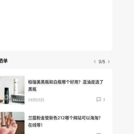
晒单
3/5
柏瑞美黑瓶和白瓶哪个好用？混油皮选了
黑瓶
3
08月05日
兰蔻粉金管新色212哪个网站可以海淘？
在线等！