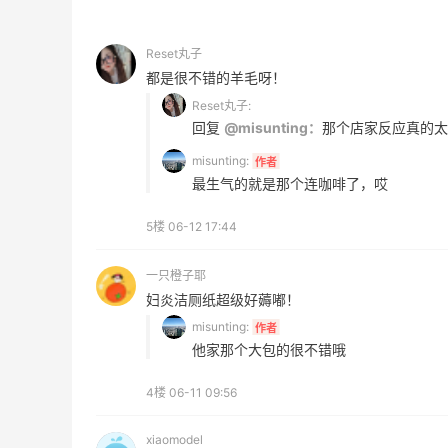
最高2%返利
5133人获得返利
Reset丸子
都是很不错的羊毛呀！
Matte Collection
Reset丸子:
最高3%返利
回复
@misunting：
那个店家反应真的太
510人获得返利
misunting:
作者
最生气的就是那个连咖啡了，哎
5楼
06-12 17:44
开奖｜社区7月常规主题活动名单公布
一只橙子耶
妇炎洁厕纸超级好薅嘟！
misunting:
作者
1
1
08月06日
他家那个大包的很不错哦
4楼
06-11 09:56
Bobbi Brown美网2026黑五海淘活动什
么时候开始？
xiaomodel