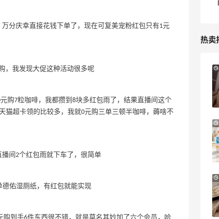
，万分庆幸直接花钱下单了，现在可复美宠粉红包只有1元
热卖
13小时
元购，我发现大促这种活动很多呢
Sandro us：限时闪促！法式美衣精选
低至2折 千鸟格连衣裙$95
Sandro us
以0元购7粒咖啡，我都攒到8块多红包雨了，结果直播间这个
天猫超卡领的比较多，我就0元购三单三顿半咖啡，薅啥不
【55专享】Base Blu：时尚上新热卖 关注
4天1小时
PRADA、LOEWE、加拿大鹅等
享9折优惠
播间2个红包雨就下车了，很简单
Base Blu
Bloomingdales：时尚热卖！入手珑骧、
3天13小时
了单德佑湿厕纸，有红包就能实现
Tory Burch、拉夫劳伦等
每满$100返$25礼卡
Bloomingdales
0元购到手6件东西很不错，就是莫名其妙加了六个会员，哈