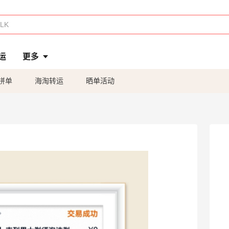
运
更多
拼单
海淘转运
晒单活动