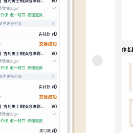
作者
分享京东面膜羊毛，来晒单林清轩啦！
3
3天前
抖音下单格力高饼干，这个价格也是很划
算啦！
3
3天前