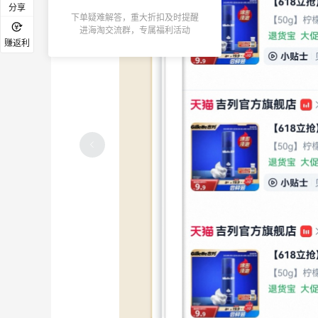
分享
下单疑难解答，重大折扣及时提醒
进海淘交流群，专属福利活动
赚返利
分享京东羊毛，生活用品都给我薅起来！
3
3
3天前
分享京东洗护羊毛，还是薅到很多新羊
毛！
3
3
3天前