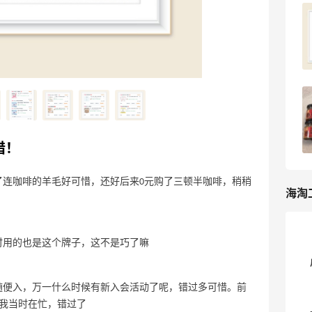
淘宝下单敷尔佳湿敷棉正装，14块也是好
价啦！
3
3天前
淘宝下单敷尔佳湿敷棉正装，离0元购最
近的一次！
3
3天前
惜！
了连咖啡的羊毛好可惜，还好后来0元购了三顿半咖啡，稍稍
海淘
时用的也是这个牌子，这不是巧了嘛
随便入，万一什么时候有新入会活动了呢，错过多可惜。前
我当时在忙，错过了