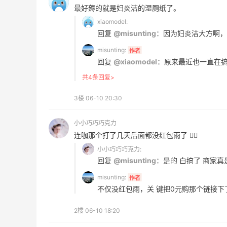
3
1
08月06日
最好薅的就是妇炎洁的湿厕纸了。
xiaomodel:
回复
@misunting：
因为妇炎洁大方啊，
碳水快乐｜童年回忆李先生牛肉面🍜
misunting:
作者
回复
@xiaomodel：
原来最近也一直在
3
3
08月06日
共4条回复>
户外运动防-晒｜蜜丝婷开挂摇摇乐实测
3楼
06-10 20:30
🏃
小小巧巧巧克力
3
2
08月06日
连咖那个打了几天后面都没红包雨了 🙂‍↔️
小小巧巧巧克力:
回复
@misunting：
是的 白搞了 商家
misunting:
作者
不仅没红包雨，关 键把0元购那个链接
2楼
06-10 18:20