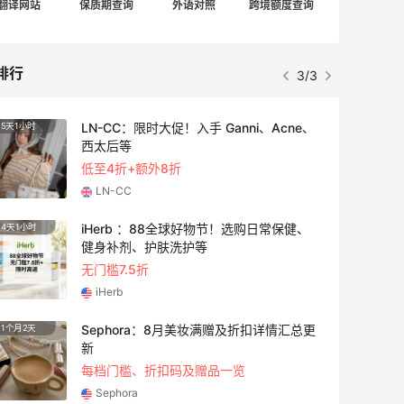
翻译网站
保质期查询
外语对照
跨境额度查询
排行
3/3
LN-CC：限时大促！入手 Ganni、Acne、
5天1小时
4天1小
西太后等
低至4折+额外8折
LN-CC
iHerb ：88全球好物节！选购日常保健、
4天1小时
10天1
健身补剂、护肤洗护等
无门槛7.5折
iHerb
Sephora：8月美妆满赠及折扣详情汇总更
1个月2天
3天1小
新
每档门槛、折扣码及赠品一览
Sephora