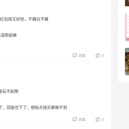
3
08月05日
红包雨又好抢，不薅白不薅
FWRD美网2026黑五海淘活动什么时候
开始？
搞湿厕纸嘛
3
08月05日
【黑五海淘攻略】Bobbi Brown黑五
0
回复
2026海淘折扣预测！
1
08月05日
真是玩不起啊
下了，回放也下了，想贴点钱买都做不到
0
回复