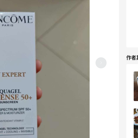
作者
2026年淘到的彩妆好物
3
4天前
吃个牛肉火锅吧！再吃个冰淇淋，巴适得
很～
3
4天前