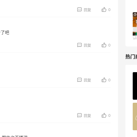
Bluemercury
0
回复
Bloomingdales：时尚热卖！入手珑骧、
2天20小时
Tory Burch、拉夫劳伦等
每满$100返$25礼卡
个了吧
Bloomingdales
0
回复
热门
ERGO Baby
0
回复
4%返利
62人获得返利
Belly Bandit
0
回复
4%返利
42人获得返利