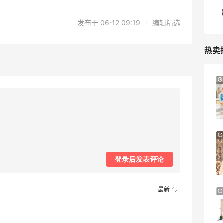
·
发布于 06-12 09:19
编辑精选
热卖
Mytheresa：折扣区时尚上新热卖 关注
10天14小时
TOTEME、ZIMMERMAN 等
享额外9折
Mytheresa
【55专享】Base Blu：时尚上新热卖 关注
3天8小时
PRADA、LOEWE、加拿大鹅等
享9折优惠
登录后发表评论
Base Blu
最新
Bluemercury：限时大促！入手 Aesop、
2天20小时
Nars、CT 等
低至5折+部分额外8.5折