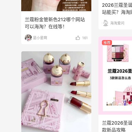
2026兰蔻圣
3
0
08月07日
站能买？海淘
兰蔻粉金管新色212哪个网站
海淘爱问
Origins悦木之源美网海淘攻略，Origins
可以海淘？在线等！
海淘教程
是小星啊
161
3
1
08月07日
推荐
哈哈，这杯霸王茶姬买得真划算！
4
1
08月07日
兰蔻2026圣
款新品攻略