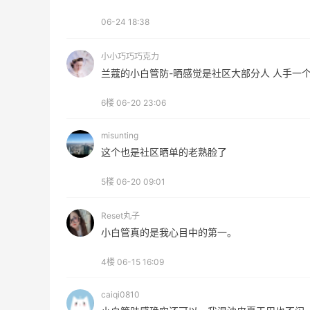
Bloomingdales
06-24 18:38
LN-CC：限时大促！入手 Ganni、Acne、
4天8小时
西太后等
小小巧巧巧克力
低至4折+额外8折
兰蔻的小白管防-晒感觉是社区大部分人 人手一
LN-CC
6楼
06-20 23:06
misunting
这个也是社区晒单的老熟脸了
Mac Duggal
5楼
06-20 09:01
最高2%返利
6028人成功下单
Reset丸子
小白管真的是我心目中的第一。
Biōkreativ
4楼
06-15 16:09
30%返利
54人获得返利
caiqi0810