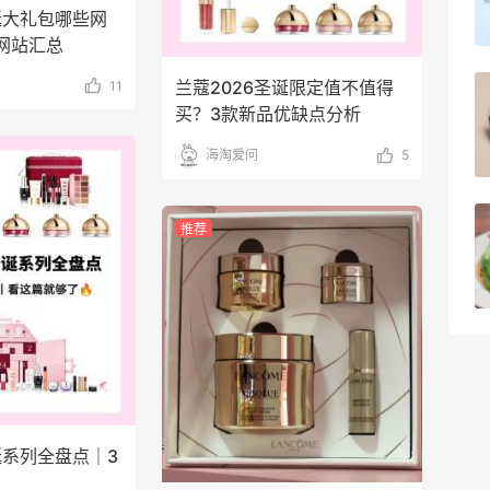
诞大礼包哪些网
1
08月07日
网站汇总
兰蔻2026圣诞限定值不值得
11
第二单也薅到了！！星巴克4.5拿下焦糖
买？3款新品优缺点分析
玛奇朵
海淘爱问
5
1
08月07日
薅到了！！星巴克焦糖玛奇朵0.01元拿下
推荐
1
08月07日
诞系列全盘点｜3