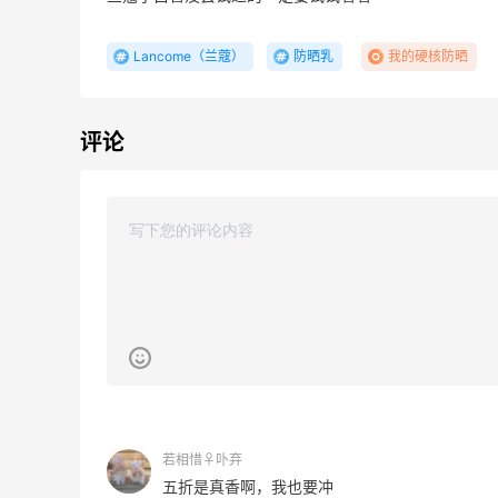
Lancome（兰蔻）
防晒乳
我的硬核防晒
评论
【55专享】Bobbi Brown 美网：美妆礼
4天2小时
遇！满$150立省$50
满赠正装橘子眼霜+精华唇蜜等好礼
Bobbi Brown
Columbia Sportswear：夏季大促！哥伦
5天20小时
比亚运动热卖
低至6折
Columbia Sportswear
Bloomingdales：美妆大促！入手 Dior、
2天20小时
Prada、TF 等
若相惜♀卟弃
满$200享8.5折优惠+部分送好礼
五折是真香啊，我也要冲