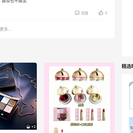
，跟妆也不搓泥
TIMEBEAM (US)
最高10%返利
0
回复
282人获得返利
更多...
RFM Denim
6%返利
85人获得返利
精选
Dr.Levy精华效果给到夯
1
08月07日
Julian Bakery乳清蛋白棒 | 配料干净到感
+2
人！