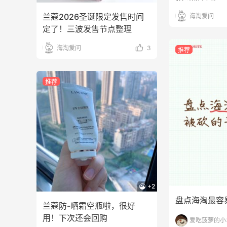
兰蔻2026圣诞限定发售时间
海淘爱问
定了！三波发售节点整理
海淘爱问
3
推荐
推荐
+2
盘点海淘最容
兰蔻防-晒霜空瓶啦，很好
用！下次还会回购
爱吃菠萝的小