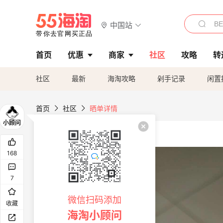
中国站
首页
优惠
商家
社区
攻略
转
社区
最新
海淘攻略
剁手记录
闲置
首页
社区
晒单详情
168
7
微信扫码添加
收藏
海淘小顾问