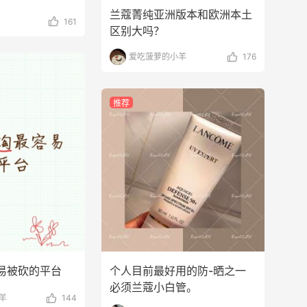
兰蔻菁纯亚洲版本和欧洲本土
161
区别大吗？
爱吃菠萝的小羊
176
推荐
易被砍的平台
个人目前最好用的防-晒之一
必须兰蔻小白管。
羊
144