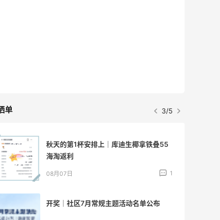
晒单
3/5
秋天的第1杯安排上｜库迪生椰拿铁叠55
海淘返利
1
08月07日
开奖｜社区7月常规主题活动名单公布