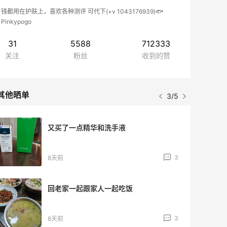
钱都用在护肤上，喜欢各种测评 可代下(+v 1043176939)🐟
Pinkypogo
31
5588
712333
关注
粉丝
收到的赞
其他晒单
3/5
又买了一点精华和洗手液
3
8天前
回老家一起跟家人一起吃饭
3
8天前