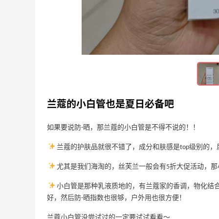
/
选择一点健康的小零食，对肠胃更好
7
3
3天前
买一点Three的东西吧，Three也算是时
代的眼泪了
兰蔻的小白管也是夏日必备吧
4
3
3天前
如果要说防-晒，那兰蔻的小白管是不得不说的！！
兰蔻的护肤品就很不错了，成分和肤感是top级别的
尤其是我们海淘的，丝芙兰一般会有5折大促活动，
小白管是那种乳液质地的，有兰蔻家的香调，物化结合
好，然后防-晒指数也很够，户外用也很方便！
兰蔻小白管没尝试过的一定要试试看看～