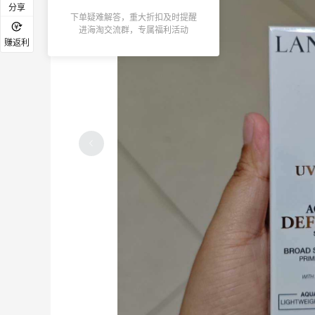
分享
下单疑难解答，重大折扣及时提醒
进海淘交流群，专属福利活动
赚返利
Evelom卸妆膏--卸妆膏中的“爱马仕”
7
4
1天前
法国小众新品牌又买了一点试试效果
5
4
2天前