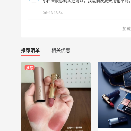
小白管肤感确实还可以，我混油皮夏天用也不闷
Eileen Fisher
最高2%返利
06-13 18:54
5134人获得返利
加载
Matte Collection
最高3%返利
510人获得返利
推荐晒单
相关优惠
推荐
再来我的面膜羊毛分享～又薅到了10片面
膜+2片眼膜
1
0
08月07日
京东薅面膜太爽啦～每天都可以收货面膜