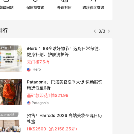
翻译网站
保质期查询
外语对照
跨境额度查询
排行
3/3
iHerb ：88全球好物节！选购日常保健、
3天8小时
4天2小
健身补剂、护肤洗护等
无门槛7.5折
iHerb
Patagonia：巴塔美官夏季大促 运动服饰
24天8小时
5天20
精选低至6折
基础款印花T恤$21.99
Patagonia
预售！Harrods 2026 高端美妆圣诞日历
23天15小时
2天20
礼盒
HK$2500（约2158.25元）