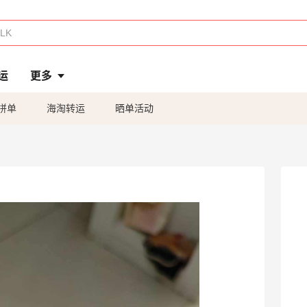
运
更多
拼单
海淘转运
晒单活动