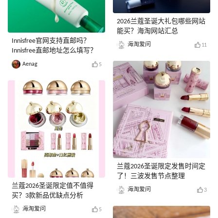
2026兰蔻圣诞大礼包哪些网站
能买？海淘网站汇总
Innisfree官网支持直邮吗？
海淘爱问
11
Innisfree直邮地址怎么填写？
Aenag
5
兰蔻2026圣诞限定发售时间定
了！三波发售节点整理
兰蔻2026圣诞限定值不值得
海淘爱问
3
买？3款新品优缺点分析
海淘爱问
5