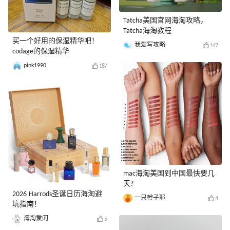
Tatcha美国官网海淘攻略，
Tatcha海淘教程
买一个好用的保湿精华吧！
我爱写攻略
147
codage的保湿精华
pink1990
187
mac海淘美国到中国最快要几
天?
2026 Harrods圣诞日历海淘避
一只橙子耶
4
坑指南！
海淘爱问
5