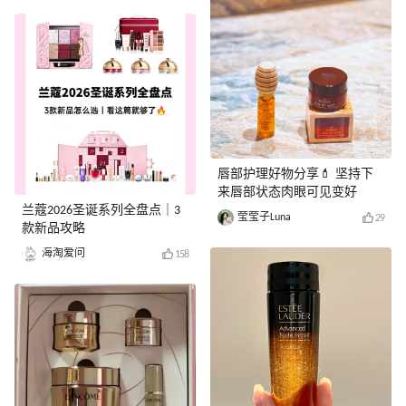
唇部护理好物分享💄 坚持下
来唇部状态肉眼可见变好
兰蔻2026圣诞系列全盘点｜3
莹莹子Luna
29
款新品攻略
海淘爱问
158