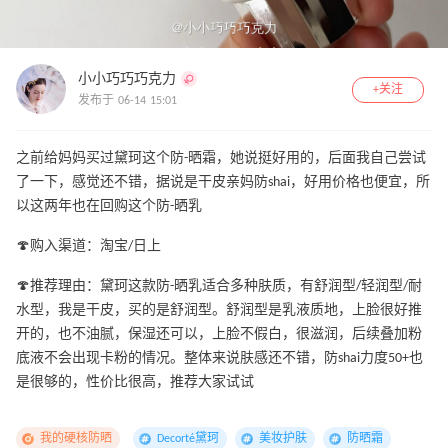
小小巧巧巧克力
+关注
发布于 06-14 15:01
之前给妈妈买过黛珂这个防-晒霜，她说挺好用的，后面我自己尝试
了一下，感觉还不错，据说是干皮亲妈防shai，好用价格也便宜，所
以这两年也在回购这个防-晒乳
🍄购入渠道：淘宝/日上
🍄推荐理由：黛珂这款防-晒乳适合多种肤质，有舒润型/轻润型/耐
水型，我是干皮，买的是舒润型。舒润型是乳液质地，上脸很好推
开的，也不油腻，保湿还可以，上脸不假白，很滋润，后续叠加粉
底液不会出现卡粉的情况。整体来说肤感还不错，防shai力度50+也
是很够的，性价比很高，推荐大家试试
我的硬核防晒
Decorté黛珂
美妆护肤
防晒霜