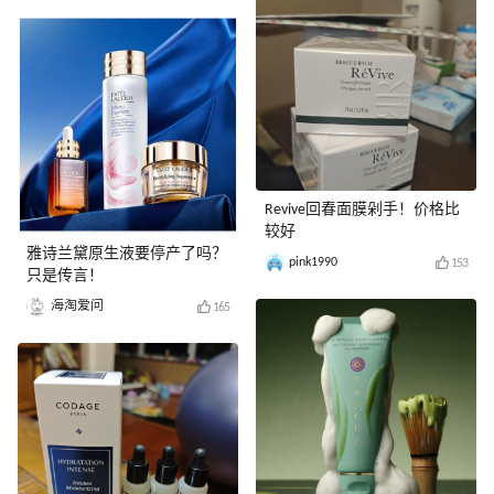
Revive回春面膜剁手！价格比
较好
雅诗兰黛原生液要停产了吗？
pink1990
153
只是传言！
海淘爱问
165