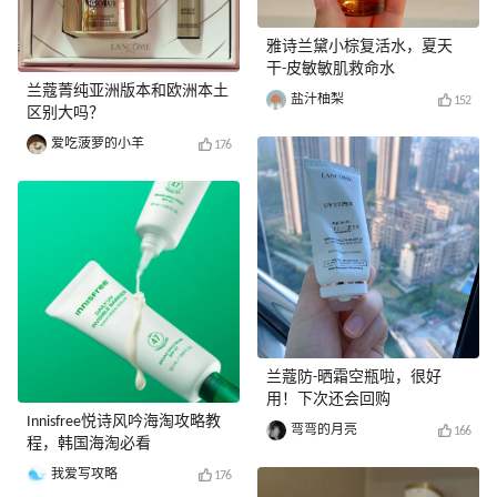
雅诗兰黛小棕复活水，夏天
干-皮敏敏肌救命水
兰蔻菁纯亚洲版本和欧洲本土
盐汁柚梨
152
区别大吗？
爱吃菠萝的小羊
176
兰蔻防-晒霜空瓶啦，很好
用！下次还会回购
Innisfree悦诗风吟海淘攻略教
弯弯的月亮
166
程，韩国海淘必看
我爱写攻略
176