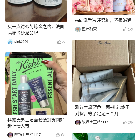
wild 洗手液好温和，还很滋润
买一点清仓的炼金之路，法国
盐汁柚梨
173
高端的沙龙品牌
pink1990
29
雅诗兰黛蓝色洁面+礼包终于
到货，等了足足三个月
科颜氏男士洁面套装到货刚好
酸辣土豆丝1117
170
赶上情人节
酸辣土豆丝1117
183