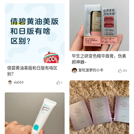
毕生之研变色精华唇膏，伪素
颜神器~
倩碧黄油美版和日版有啥区
爱吃菠萝的小羊
184
别？
sia553
5