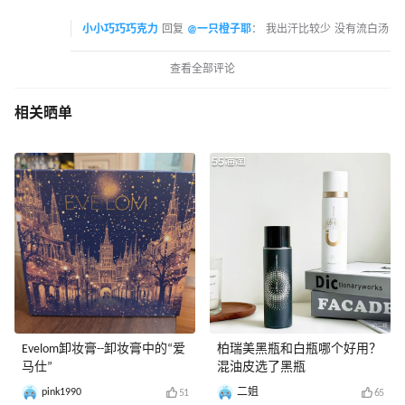
小小巧巧巧克力
回复
@一只橙子耶
：
我出汗比较少 没有流白汤
查看全部评论
相关晒单
Evelom卸妆膏--卸妆膏中的“爱
柏瑞美黑瓶和白瓶哪个好用？
马仕”
混油皮选了黑瓶
pink1990
二姐
51
65