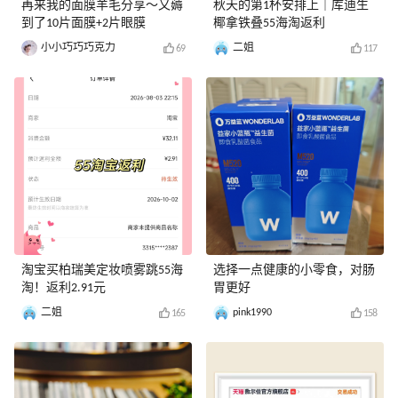
再来我的面膜羊毛分享～又薅
秋天的第1杯安排上｜库迪生
到了10片面膜+2片眼膜
椰拿铁叠55海淘返利
小小巧巧巧克力
二姐
69
117
淘宝买柏瑞美定妆喷雾跳55海
选择一点健康的小零食，对肠
淘！返利2.91元
胃更好
二姐
pink1990
165
158