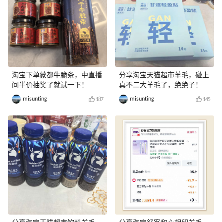
淘宝下单蒙都牛脆条，中直播
分享淘宝天猫超市羊毛，碰上
间半价抽奖了就试一下！
真不二大羊毛了，绝绝子！
misunting
misunting
187
145