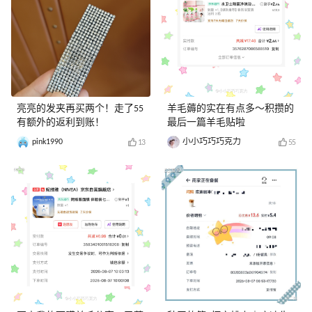
亮亮的发夹再买两个！走了55
羊毛薅的实在有点多～积攒的
有额外的返利到账！
最后一篇羊毛贴啦
pink1990
小小巧巧巧克力
13
55