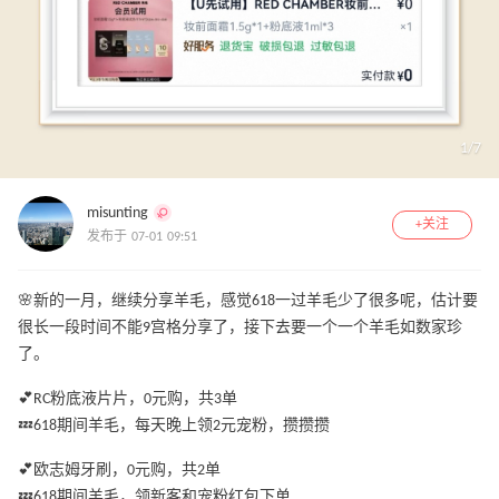
1
/
7
misunting
+关注
发布于 07-01 09:51
🌸新的一月，继续分享羊毛，感觉618一过羊毛少了很多呢，估计要
很长一段时间不能9宫格分享了，接下去要一个一个羊毛如数家珍
了。
💕RC粉底液片片，0元购，共3单
💤618期间羊毛，每天晚上领2元宠粉，攒攒攒
💕欧志姆牙刷，0元购，共2单
💤618期间羊毛，领新客和宠粉红包下单