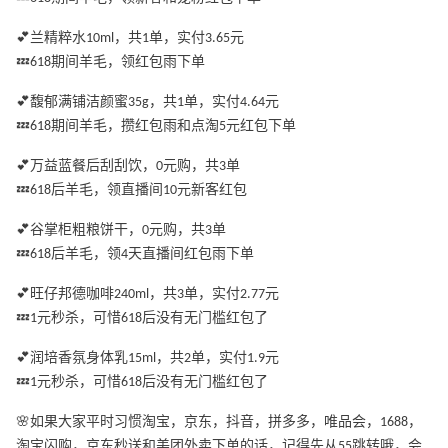
💕兰精粹水10ml，共1单，实付3.65元
💤618期间羊毛，领红包雨下单
💕馥郁满铺洁颜蜜35g，共1单，实付4.64元
💤618期间羊毛，攒红包雨和点淘5元红包下单
💕万益蓝餐后刮刮饮，0元购，共3单
💤618后羊毛，领直播间10元新客红包
💕谷掌柜粗粮饼干，0元购，共3单
💤618后羊毛，领4天直播间红包雨下单
💕旺仔邦德咖啡240ml，共3单，实付2.77元
💤1元秒杀，可惜618后没有无门槛红包了
💕润培香氛身体乳15ml，共2单，实付1.9元
💤1元秒杀，可惜618后没有无门槛红包了
🌸如果大家平时习惯淘宝，京东，抖音，拼多多，唯品会，1688，
淘宝闪购，京东秒送和美团外卖下单的话，记得先从55跳转哦，会