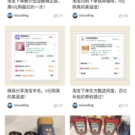
淘宝下单敷尔佳湿敷棉正装，
淘宝闪购下单瑞幸咖啡，0元
离0元购最近的一次！
购真的美滋滋！
misunting
misunting
177
166
继续分享淘宝羊毛，0元购真
淘宝下单东方甄选鸡蛋，百亿
的美滋滋！
补贴的券别错过！
misunting
misunting
137
173