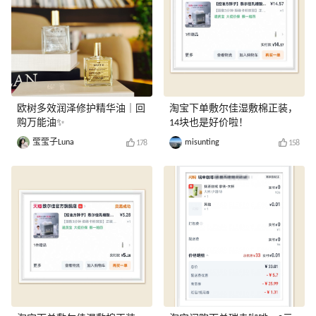
欧树多效润泽修护精华油｜回
淘宝下单敷尔佳湿敷棉正装，
购万能油✨
14块也是好价啦！
莹莹子Luna
misunting
178
158