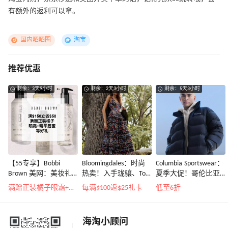
有额外的返利可以拿。
国内晒晒圈
淘宝
推荐优惠
剩余：3天9小时
剩余：2天3小时
剩余：5天3小时
【55专享】Bobbi
Bloomingdales：时尚
Columbia Sportswear：
Brown 美网：美妆礼
热卖！入手珑骧、Tory
夏季大促！哥伦比亚
遇！满$150立省$50
Burch、拉夫劳伦等
运动热卖
满赠正装橘子眼霜+精华唇蜜等好礼
每满$100返$25礼卡
低至6折
海淘小顾问