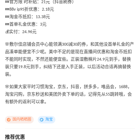
💤官方限 时补贴：21元（抖音刷券）
💤88v ip95折优惠：2.18元
💤淘金币抵扣：13.38元
💤首单礼金优惠：3元
💰实付：24.96元
🌸敷尔佳店铺会员中心能领满300减30的券，和其他没首单礼金的产
品凑单能便宜不少呢。美中不足的是现在直播间优惠和淘金币抵扣
不能同时实现，不然还能便宜些。正装湿敷棉片24.9元到手，替换
装只要19.8元到手，纠结下还是入手正装，以后活动合适再搞替换
装。
🌸如果大家平时习惯淘宝，京东，抖音，拼多多，唯品会，1688，
淘宝闪购，京东秒送和美团外卖下单的话，记得先从55跳转哦，会
有额外的返利可以拿。
国内晒晒圈
淘宝
推荐优惠