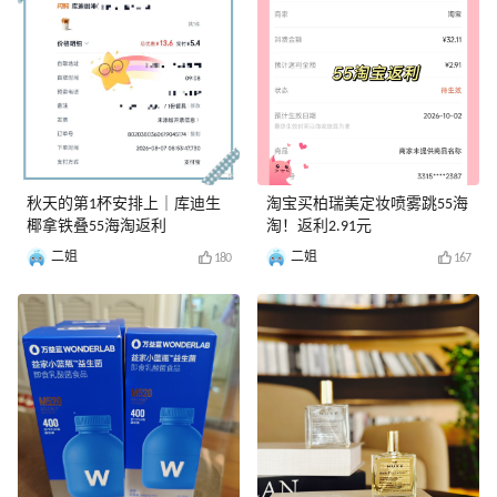
秋天的第1杯安排上｜库迪生
淘宝买柏瑞美定妆喷雾跳55海
椰拿铁叠55海淘返利
淘！返利2.91元
二姐
二姐
180
167