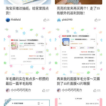
淘宝买维达抽纸，给家里囤点
亮亮的发夹再买两个！走了55
货！
有额外的返利到账！
Pinkfield
pink1990
25
19
羊毛薅的实在有点多～积攒的
再来我的面膜羊毛分享～又薅
最后一篇羊毛贴啦
到了10片面膜+2片眼膜
小小巧巧巧克力
小小巧巧巧克力
127
131