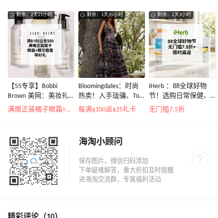
剩余：2天21小时
剩余：1天15小时
剩余：2天3小时
【55专享】Bobbi
Bloomingdales：时尚
iHerb ：88全球好物
Brown 美网：美妆礼
热卖！入手珑骧、Tory
节！选购日常保健、
遇！满$150立省$50
Burch、拉夫劳伦等
健身补剂、护肤洗护
满赠正装橘子眼霜+精华唇蜜等好礼
每满$100返$25礼卡
无门槛7.5折
等
海淘小顾问
精彩评论（10）