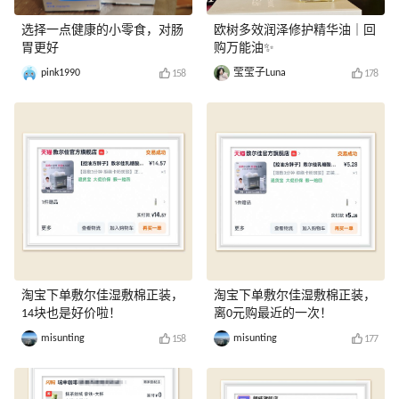
选择一点健康的小零食，对肠
欧树多效润泽修护精华油｜回
胃更好
购万能油✨
pink1990
莹莹子Luna
158
178
淘宝下单敷尔佳湿敷棉正装，
淘宝下单敷尔佳湿敷棉正装，
14块也是好价啦！
离0元购最近的一次！
misunting
misunting
158
177