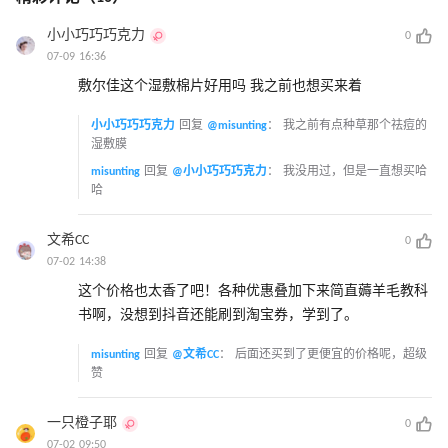
小小巧巧巧克力
0
07-09 16:36
敷尔佳这个湿敷棉片好用吗 我之前也想买来着
小小巧巧巧克力
回复
@misunting
：
我之前有点种草那个祛痘的
湿敷膜
misunting
回复
@小小巧巧巧克力
：
我没用过，但是一直想买哈
哈
文希CC
0
07-02 14:38
这个价格也太香了吧！各种优惠叠加下来简直薅羊毛教科
书啊，没想到抖音还能刷到淘宝券，学到了。
misunting
回复
@文希CC
：
后面还买到了更便宜的价格呢，超级
赞
一只橙子耶
0
07-02 09:50