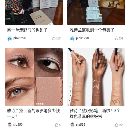
另一单走野马的也到了
雅诗兰黛收到一个包裹了
pink1990
pink1990
169
151
雅诗兰黛上新的眼影笔多少钱
雅诗兰黛眼影笔上新啦！8个
一支？
裸色系真的很好搭
sia553
sia553
6
153