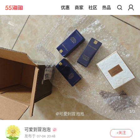
优惠
商家
社区
热品
带你去官网买正品
1
/
3
可爱到冒泡泡
+关注
发布于 07-04 20:48