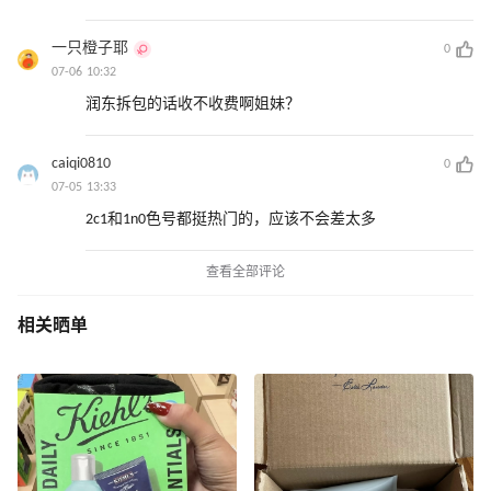
一只橙子耶
0
07-06 10:32
润东拆包的话收不收费啊姐妹？
caiqi0810
0
07-05 13:33
2c1和1n0色号都挺热门的，应该不会差太多
查看全部评论
相关晒单