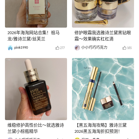
2026年海淘网站合集！祖马
修护眼霜我选雅诗兰黛黑钻眼
龙/雅诗兰黛/丝芙兰
霜～效果确实杠杠滴
pink1990
小小巧巧巧克力
277
165
维稳修护高性价比～就选雅诗
【黑五海淘攻略】雅诗兰黛
兰黛小棕瓶精华
2026黑五海淘折扣预测！