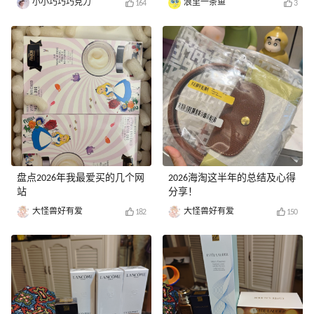
小小巧巧巧克力
浪里一条鱼
164
3
盘点2026年我最爱买的几个网
2026海淘这半年的总结及心得
站
分享！
大怪兽好有爱
大怪兽好有爱
182
150