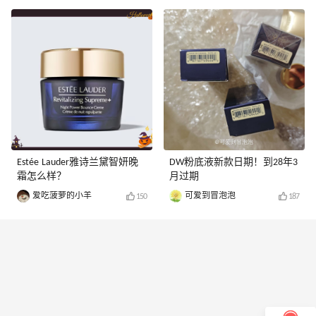
Estée Lauder雅诗兰黛智妍晚
DW粉底液新款日期！到28年3
霜怎么样？
月过期
爱吃菠萝的小羊
可爱到冒泡泡
150
187