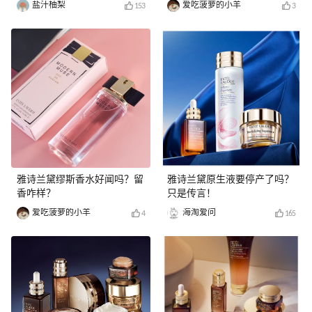
盐汁柚梨
爱吃菠萝的小羊
153
3
雅诗兰黛缪斯香水好闻吗？留
雅诗兰黛原生液要停产了吗？
香咋样？
只是传言！
爱吃菠萝的小羊
海淘爱问
4
165