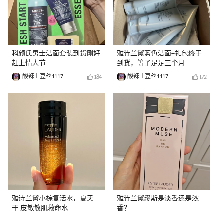
科颜氏男士洁面套装到货刚好
雅诗兰黛蓝色洁面+礼包终于
赶上情人节
到货，等了足足三个月
酸辣土豆丝1117
酸辣土豆丝1117
184
172
雅诗兰黛小棕复活水，夏天
雅诗兰黛缪斯是淡香还是浓
干-皮敏敏肌救命水
香？