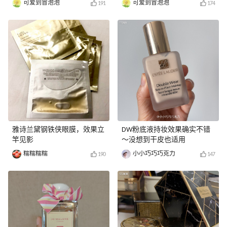
可爱到冒泡泡
可爱到冒泡泡
191
174
雅诗兰黛钢铁侠眼膜，效果立
DW粉底液持妆效果确实不错
竿见影
～没想到干皮也适用
糯糯糯糯
小小巧巧巧克力
190
147