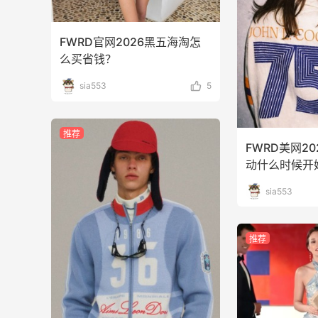
FWRD官网2026黑五海淘怎
么买省钱？
sia553
5
推荐
FWRD美网2
动什么时候开
sia553
推荐