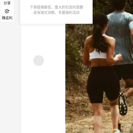
分享
下单疑难解答，重大折扣及时提醒
进海淘交流群，专属福利活动
赚返利
海淘被税的概率有多大？概率高吗？
4
4
15天前
Crocs梦境蓝色洞洞鞋到手美哭
3
3
16天前