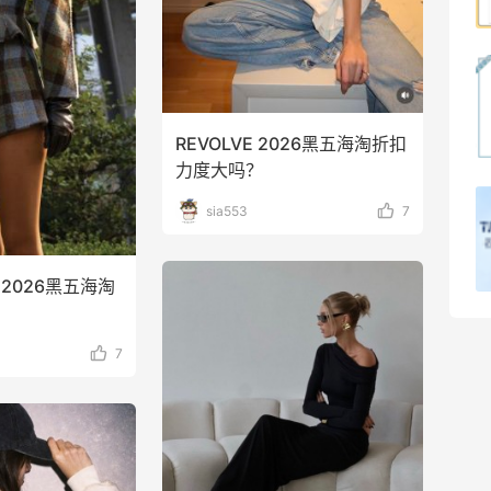
1
08月07日
秋天的第1杯安排上｜库迪生椰拿铁叠55
海淘返利
REVOLVE 2026黑五海淘折扣
1
08月07日
力度大吗？
开奖｜社区7月常规主题活动名单公布
sia553
7
2
08月06日
网2026黑五海淘
7