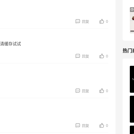
Bloomingdales：美妆大促！入手 Dior、
2天13小时
Prada、TF 等
0
回复
满$200享8.5折优惠+部分送好礼
Bloomingdales
，清缓存试试
热门
0
回复
Mac Duggal
最高2%返利
6032人成功下单
0
回复
Biōkreativ
30%返利
54人获得返利
0
回复
Eileen Fisher