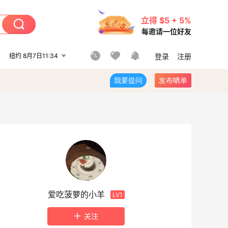
立得 $5 + 5%
每邀请一位好友
纽约 8月7日11:34
登录
注册
我要提问
发布晒单
爱吃菠萝的小羊
LV1
关注