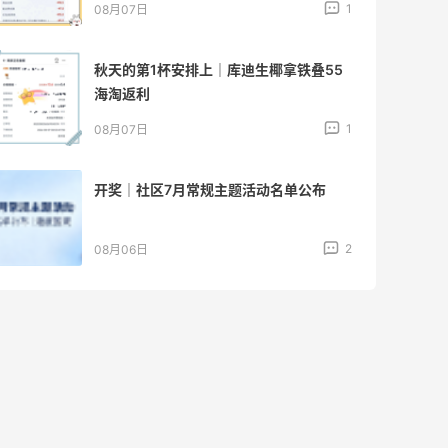
4
08月06日
户外运动防-晒｜蜜丝婷开挂摇摇乐实测
🏃
3
08月06日
Evelom卸妆膏--卸妆膏中的“爱马仕”
4
08月05日