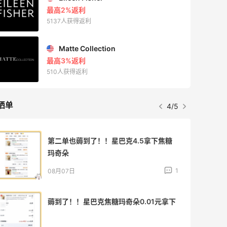
最高10%返利
285人获得返利
RFM Denim
6%返利
86人获得返利
晒单
5/5
Bobbi Brown美网2026黑五海淘活动什
么时候开始？
3
08月06日
碳水快乐｜童年回忆李先生牛肉面🍜