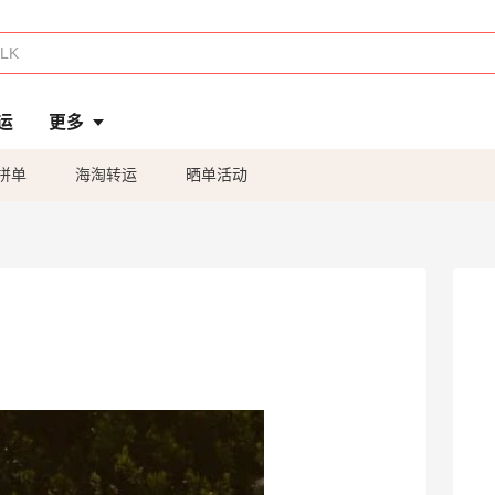
运
更多
拼单
海淘转运
晒单活动