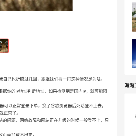
Jo Malone祖马龙胡萝卜花与茴香
4
25天前
Estee Lauder雅诗兰黛复活水功效
5
28天前
况，我自己也折腾过几回，跟姐妹们捋一捋这种情况是为啥。
海淘
根据你的IP地址判断地址，如果检测到是国内IP，就可能限
i浏览器可以正常登录下单，换了谷歌浏览器后死活登不上去，
就正常了。
网站的问题，网络故障和网站正在升级的时候一般登不上，只
致页面加载不出来。