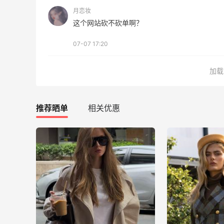
月恋妆
这个网站砍不砍单啊？
07-07 17:20
加载
推荐晒单
相关优惠
Origins悦木之源美网海淘攻略，Origins
海淘教程
1
1
08月07日
哈哈，这杯霸王茶姬买得真划算！