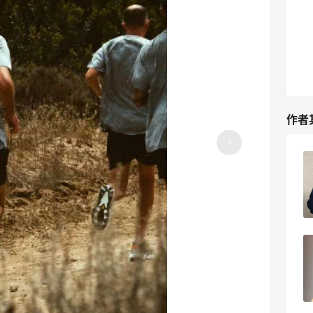
作者
montane terra户外运动神裤
2
22天前
茵芙纱流金水搭配什么面膜好？
6
23天前