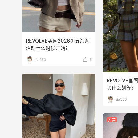
1
1
08月07日
面
Dr.Levy精华效果给到夯
1
1
REVOLVE美网2026黑五海淘
08月07日
活动什么时候开始？
Julian Bakery乳清蛋白棒 | 配料干净到感
sia553
5
人！
1
1
08月07日
REVOLVE官
买什么划算？
sia553
推荐