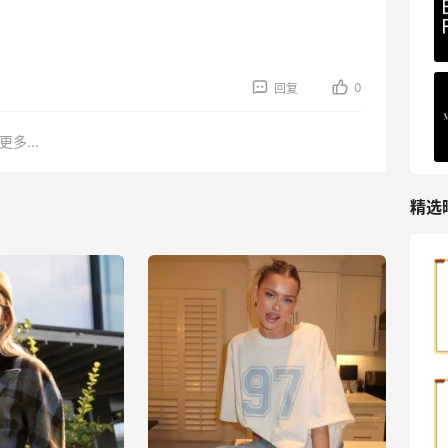
最高2%返利
5137人获得返利
0
回复
Matte Collection
最高3%返利
更多...
510人获得返利
精选
第二单也薅到了！！星巴克4.5拿下焦糖
玛奇朵
1
08月07日
薅到了！！星巴克焦糖玛奇朵0.01元拿下