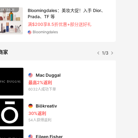
Bluemercury：限时大促！入手 Aesop、
2天13小时
24天1
Nars、CT 等
低至5折+部分额外8.5折
Bluemercury
商家
2/3
ERGO Baby
4%返利
62人获得返利
Belly Bandit
4%返利
42人获得返利
TIMEBEAM (US)