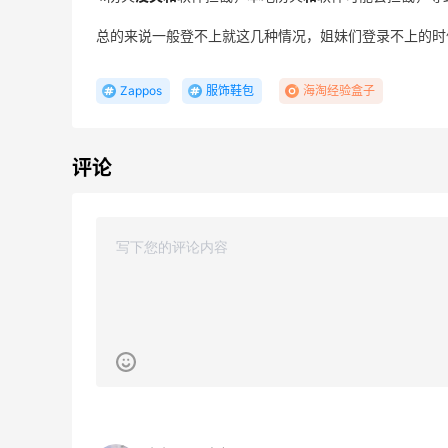
总的来说一般登不上就这几种情况，姐妹们登录不上的时
Zappos
服饰鞋包
海淘经验盒子
iHerb ：88全球好物节！选购日常保健、
3天1小时
评论
健身补剂、护肤洗护等
无门槛7.5折
iHerb
Macy's：美妆精选10日闪促 低至5折+免
9天16小时
邮
关注兰蔻、雅诗兰黛等 每日更新
Macy's
LN-CC：限时大促！入手 Ganni、Acne、
4天1小时
西太后等
低至4折+额外8折
LN-CC