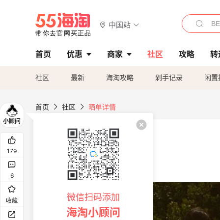
中国站
首页
优惠
商家
社区
攻略
转
社区
最新
海淘攻略
剁手记录
闲置
首页
社区
晒单详情
179
6
微信扫码添加
收藏
海淘小顾问