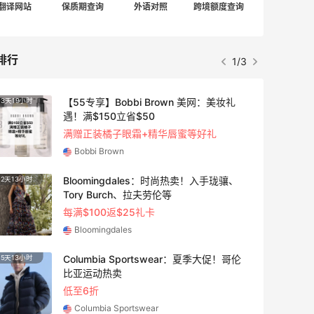
翻译网站
保质期查询
外语对照
跨境额度查询
排行
2/3
Mytheresa：折扣区时尚上新热卖 关注
10天7小时
3天1小
TOTEME、ZIMMERMAN 等
享额外9折
Mytheresa
【55专享】Base Blu：时尚上新热卖 关注
3天1小时
9天16
PRADA、LOEWE、加拿大鹅等
享9折优惠
Base Blu
Macy's：Lancome 兰蔻美妆大促低至5折
13天16小时
4天1小
满赠三重好礼
低门槛入手7件套
Macy's