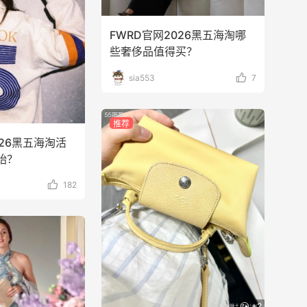
FWRD官网2026黑五海淘哪
些奢侈品值得买？
sia553
7
推荐
026黑五海淘活
始？
182
+2