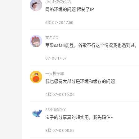
小小巧巧巧克力
网络环境的问题 限制了IP
Patagonia：巴塔美官夏季大促 运动服饰
24天1小时
精选低至6折
6楼
07-28 17:59
基础款印花T恤$21.99
Patagonia
文希CC
苹果safari能登，谷歌不行这个情况我也遇到过
07-08 17:57
一只橙子耶
Private Internet Access VPN
我也感觉大部分是环境和缓存的问题
最高70%返利
185人获得返利
4楼
07-08 10:06
COUTR
55小管家YY
6%返利
宝子的分享真的超实用，我先码住~
227人获得返利
3楼
07-08 09:55