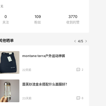
无
0
109
3770
关注
粉丝
收到的赞
其他晒单
5/5
Estee Lauder雅诗兰黛复活水怎么样？
3
28天前
PayPal香港账户一个人能注册几个？
2
28天前