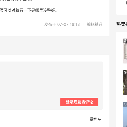
候可以对着看一下是哪里没整好。
·
热卖
发布于 07-07 16:18
编辑精选
【55专享】Bobbi Brown 美网：美妆礼
3天19小时
遇！满$150立省$50
满赠正装橘子眼霜+精华唇蜜等好礼
Bobbi Brown
Bloomingdales：时尚热卖！入手珑骧、
2天13小时
Tory Burch、拉夫劳伦等
每满$100返$25礼卡
Bloomingdales
登录后发表评论
Columbia Sportswear：夏季大促！哥伦
5天13小时
比亚运动热卖
低至6折
最新
Columbia Sportswear