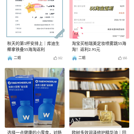
秋天的第1杯安排上｜库迪生
淘宝买柏瑞美定妆喷雾跳55海
椰拿铁叠55海淘返利
淘！返利2.91元
二姐
二姐
162
166
选择一点健康的小零食，对肠
欧树多效润泽修护精华油｜回