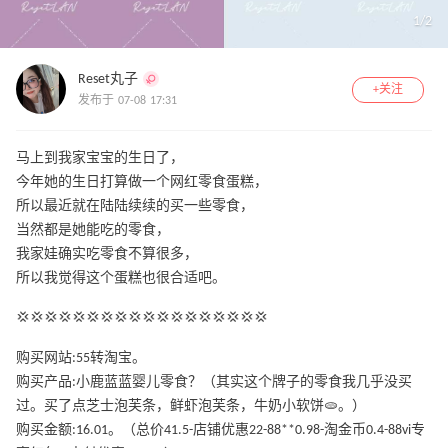
1
/
2
Reset丸子
+关注
发布于 07-08 17:31
马上到我家宝宝的生日了，
今年她的生日打算做一个网红零食蛋糕，
所以最近就在陆陆续续的买一些零食，
当然都是她能吃的零食，
我家娃确实吃零食不算很多，
所以我觉得这个蛋糕也很合适吧。
💢💢💢💢💢💢💢💢💢💢💢💢💢💢💢💢💢💢
购买网站:55转淘宝。
购买产品:小鹿蓝蓝婴儿零食？（其实这个牌子的零食我几乎没买
过。买了点芝士泡芙条，鲜虾泡芙条，牛奶小软饼🫓。）
购买金额:16.01。（总价41.5-店铺优惠22-88**0.98-淘金币0.4-88vi专