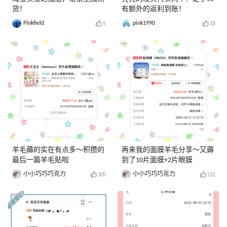
货！
有额外的返利到账！
Pinkfield
pink1990
5
18
羊毛薅的实在有点多～积攒的
再来我的面膜羊毛分享～又薅
最后一篇羊毛贴啦
到了10片面膜+2片眼膜
小小巧巧巧克力
小小巧巧巧克力
105
112