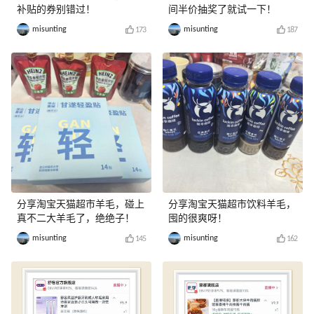
补贴的券别错过！
间半价抽奖了就试一下！
misunting
misunting
173
187
分享淘宝天猫超市羊毛，碰上
分享淘宝天猫超市饮料羊毛，
真不二大羊毛了，绝绝子！
囤的很爽呀！
misunting
misunting
145
162