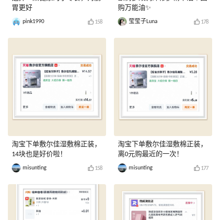
胃更好
购万能油✨
pink1990
莹莹子Luna
158
178
淘宝下单敷尔佳湿敷棉正装，
淘宝下单敷尔佳湿敷棉正装，
14块也是好价啦！
离0元购最近的一次！
misunting
misunting
158
177