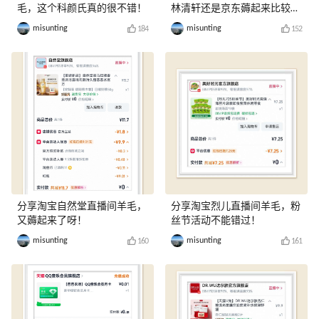
毛，这个科颜氏真的很不错！
林清轩还是京东薅起来比较
爽！
misunting
misunting
184
152
分享淘宝自然堂直播间羊毛，
分享淘宝烈儿直播间羊毛，粉
又薅起来了呀！
丝节活动不能错过！
misunting
misunting
160
161