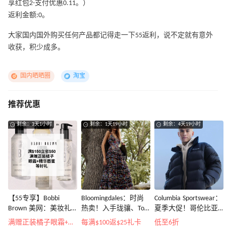
享红包2-支付优惠0.11。）
返利金额:0。
大家国内国外购买任何产品都记得走一下55返利，说不定就有意外
收获，积少成多。
国内晒晒圈
淘宝
推荐优惠
剩余：3天1小时
剩余：1天19小时
剩余：4天19小时
【55专享】Bobbi
Bloomingdales：时尚
Columbia Sportswear：
Brown 美网：美妆礼
热卖！入手珑骧、Tory
夏季大促！哥伦比亚
遇！满$150立省$50
Burch、拉夫劳伦等
运动热卖
满赠正装橘子眼霜+精华唇蜜等好礼
每满$100返$25礼卡
低至6折