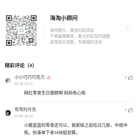
海淘小顾问
精彩评论（4）
小小巧巧巧克力
0
07-28 17:17
网红零食生日蛋糕啊 妈妈有心啦
弯弯的月亮
0
07-09 16:33
小鹿蓝蓝的零食还可以，我家娃之前吃过几款，中规中
矩。你凑单下来16块挺划算。