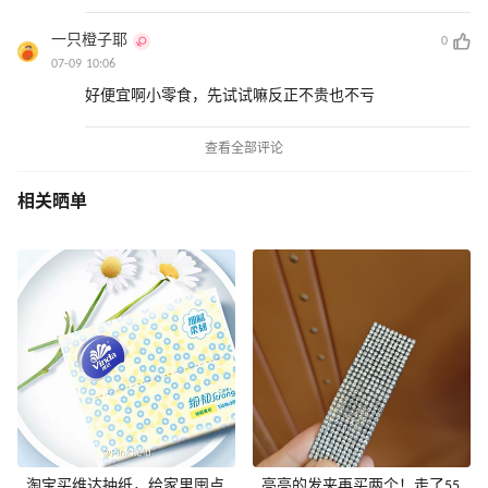
一只橙子耶
0
07-09 10:06
好便宜啊小零食，先试试嘛反正不贵也不亏
查看全部评论
相关晒单
淘宝买维达抽纸，给家里囤点
亮亮的发夹再买两个！走了55