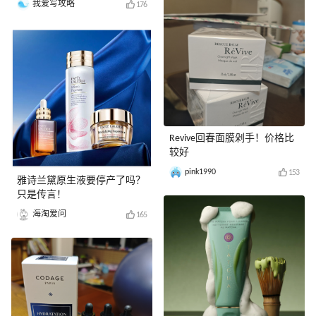
我爱写攻略
176
Revive回春面膜剁手！价格比
较好
pink1990
153
雅诗兰黛原生液要停产了吗？
只是传言！
海淘爱问
165