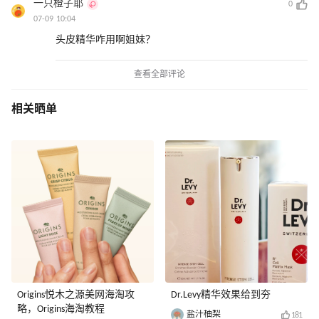
一只橙子耶
0
07-09 10:04
头皮精华咋用啊姐妹？
查看全部评论
相关晒单
Origins悦木之源美网海淘攻
Dr.Levy精华效果给到夯
略，Origins海淘教程
盐汁柚梨
181