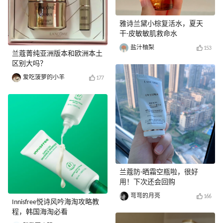
雅诗兰黛小棕复活水，夏天
干-皮敏敏肌救命水
盐汁柚梨
153
兰蔻菁纯亚洲版本和欧洲本土
区别大吗？
爱吃菠萝的小羊
177
兰蔻防-晒霜空瓶啦，很好
用！下次还会回购
弯弯的月亮
166
Innisfree悦诗风吟海淘攻略教
程，韩国海淘必看