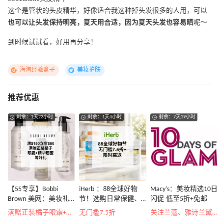
这个是管状的头皮精华，好像适合我这种掉头发很多的人用，可以
也可以让头发保持明亮，夏天用合适，因为夏天头发也容易晒
呢～
到时候试试看，好用再分享！
海淘经验盒子
美妆护肤
推荐优惠
剩余：1天22小时
剩余：1天4小时
剩余：7天19小时
【55专享】Bobbi
iHerb ：88全球好物
Macy's：美妆精选10日
Brown 美网：美妆礼
节！选购日常保健、
闪促 低至5折+免邮
遇！满$150立省$50
健身补剂、护肤洗护
满赠正装橘子眼霜+精华唇蜜等好礼
无门槛7.5折
关注兰蔻、雅诗兰黛等 每日更新
等