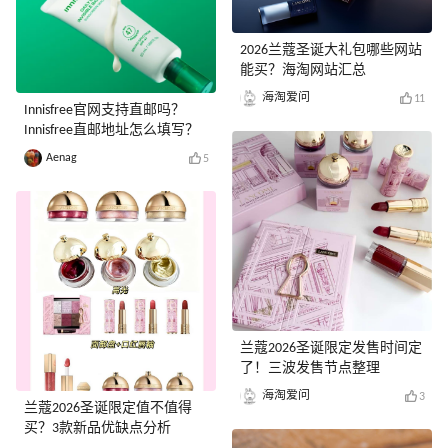
2026兰蔻圣诞大礼包哪些网站
能买？海淘网站汇总
海淘爱问
11
Innisfree官网支持直邮吗？
Innisfree直邮地址怎么填写？
Aenag
5
兰蔻2026圣诞限定发售时间定
了！三波发售节点整理
海淘爱问
3
兰蔻2026圣诞限定值不值得
买？3款新品优缺点分析