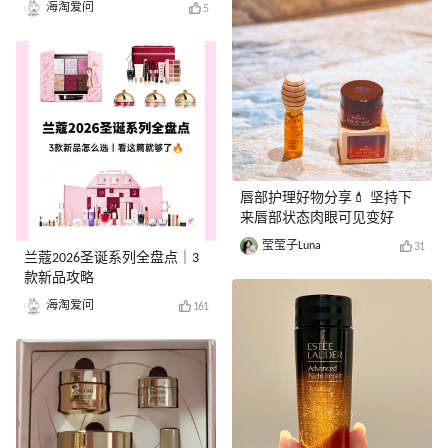
海淘爱问
5
唇部护理好物分享💄 坚持下
来唇部状态肉眼可见变好
莹莹子Luna
31
兰蔻2026圣诞系列全盘点｜3
款新品攻略
海淘爱问
161