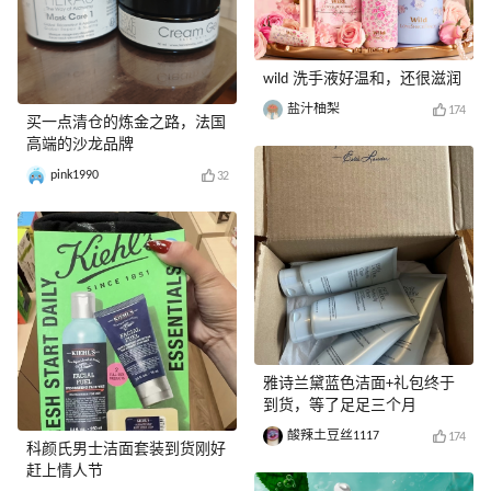
wild 洗手液好温和，还很滋润
盐汁柚梨
174
买一点清仓的炼金之路，法国
高端的沙龙品牌
pink1990
32
雅诗兰黛蓝色洁面+礼包终于
到货，等了足足三个月
酸辣土豆丝1117
174
科颜氏男士洁面套装到货刚好
赶上情人节