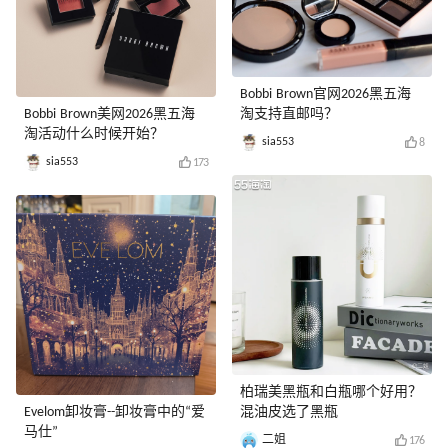
Bobbi Brown官网2026黑五海
Bobbi Brown美网2026黑五海
淘支持直邮吗？
淘活动什么时候开始？
sia553
8
sia553
173
柏瑞美黑瓶和白瓶哪个好用？
Evelom卸妆膏--卸妆膏中的“爱
混油皮选了黑瓶
马仕”
二姐
176