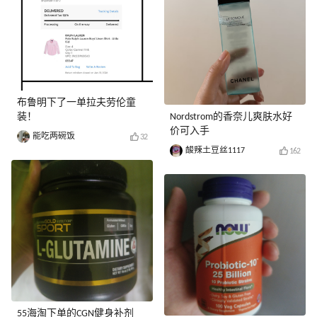
布鲁明下了一单拉夫劳伦童
装！
Nordstrom的香奈儿爽肤水好
价可入手
能吃两碗饭
32
酸辣土豆丝1117
162
55海淘下单的CGN健身补剂