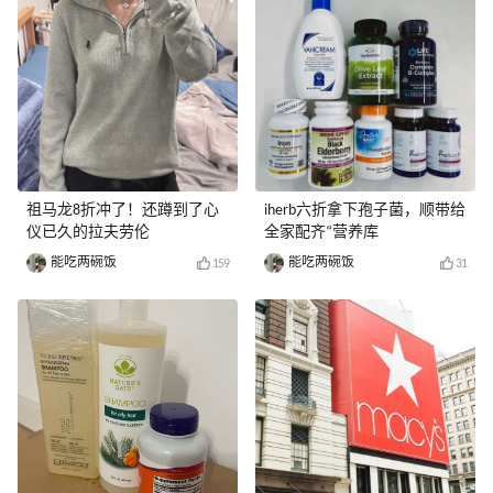
祖马龙8折冲了！还蹲到了心
iherb六折拿下孢子菌，顺带给
仪已久的拉夫劳伦
全家配齐“营养库
能吃两碗饭
能吃两碗饭
159
31