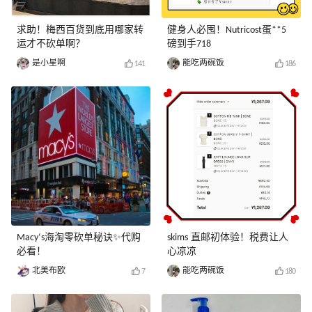
求助！梅西百货到底用哪家转
健身人必囤！Nutricost蛋**5
运才不砍单啊？
磅到手718
是小星啊
能吃两碗饭
141
186
Macy‘s海淘零砍单秘诀✨代购
skims 直邮初体验！税费让人
必看！
心凉凉
北美布欧
能吃两碗饭
7
180