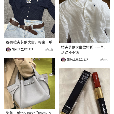
好价拉夫劳伦大童开衫来一单
拉夫劳伦大童款衬衫下一单，
酸辣土豆丝1117
183
活动还不错
酸辣土豆丝1117
192
海淘一单tory burch的Romy 也