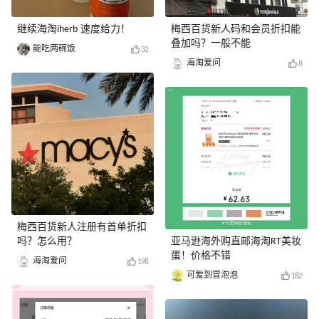
继续海淘iherb 速度给力！
梅西百货新人码和会员折扣能
叠加吗？一般不能
能吃两碗饭
32
海淘爱问
8
梅西百货新人注册有首单折扣
吗？怎么用？
亚马逊海外购直邮海淘RT美妆
蛋！价格不错
海淘爱问
198
可爱到冒泡泡
182