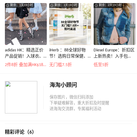
剩余：3天19小时
剩余：3天19小时
剩余：2天19小时
adidas HK：精选正价
iHerb ：88全球好物
Diesel Europe：折扣区
产品促销！入球衣、
节！选购日常保健、
上新热卖！入手包
金属银跆拳道鞋等
健身补剂、护肤洗护
袋、服饰、鞋履等
2件8折 叠加满HK$1800-100
无门槛7.5折
低至5折
等
海淘小顾问
精彩评论（6）