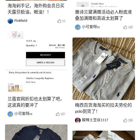
海淘剁手记，海外购会员日买
天露芬脸油，眼油！！
雅诗兰黛满赠活动必入粉底液
叠加满赠和高返太划算了
Pinkfield
53
小可爱呀cc
168
兰蔻官网折扣也太划算了吧，
这波真的要冲了
梅西百货海淘买的拉夫劳伦的
polo到货了！
小可爱呀cc
187
酸辣土豆丝1117
188