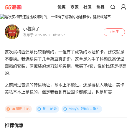
优惠
商家
社区
热品
带你去官网买正品
小薯疯了
+关注
发布于 2025-06-05 18:31:57
这次买梅西还是比较顺利的，一但有了成功的地址和卡，建议就是
不要换。我连续买了几单简直爽歪歪。这单是入手了科颜氏高保湿
面霜的套装，两罐装的28刀就能买到，我买了4套，性价比还是挺高
的。
之前用过普通的转运地址，基本上不能过，还是得私人地址，美卡
美私基本上是稳的，但是我看到有些国卡都能过，也是厉害
海淘剁手记
剁手记录
Macy's（梅西百货）
推荐优惠