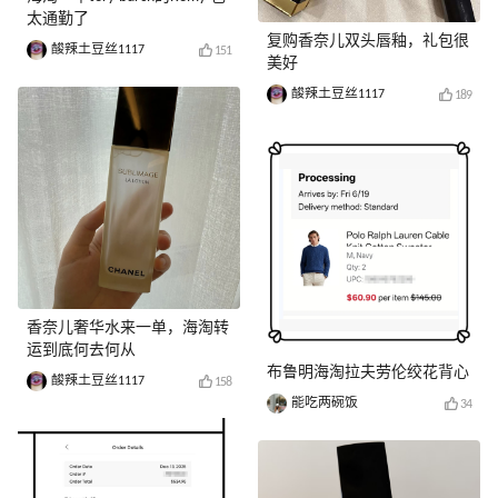
太通勤了
复购香奈儿双头唇釉，礼包很
酸辣土豆丝1117
151
美好
酸辣土豆丝1117
189
香奈儿奢华水来一单，海淘转
运到底何去何从
布鲁明海淘拉夫劳伦绞花背心
酸辣土豆丝1117
158
能吃两碗饭
34