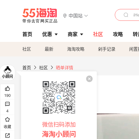
中国站
首页
优惠
商家
社区
攻略
转
社区
最新
海淘攻略
剁手记录
闲置
首页
社区
晒单详情
190
4
微信扫码添加
收藏
海淘小顾问