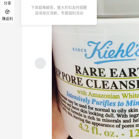
分享
下单疑难解答，重大折扣及时提醒
进海淘交流群，专属福利活动
赚返利
Murad视黄醇精华，平滑肌肤晚A更抗老
～
06-24
3
3
快手早餐蟹柳炒蛋，抹茶豆浆咖啡好喝又
容易做～
06-24
4
3