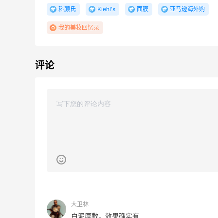
科颜氏
Kiehl's
面膜
亚马逊海外购
我的美妆回忆录
评论
13小时
Sandro us：限时闪促！法式美衣精选
低至2折 千鸟格连衣裙$95
Sandro us
【55专享】Base Blu：时尚上新热卖 关注
4天1小时
PRADA、LOEWE、加拿大鹅等
享9折优惠
Base Blu
包
Bloomingdales：时尚热卖！入手珑骧、
3天13小时
Tory Burch、拉夫劳伦等
每满$100返$25礼卡
大卫林
Bloomingdales
白泥厚敷，效果确实有