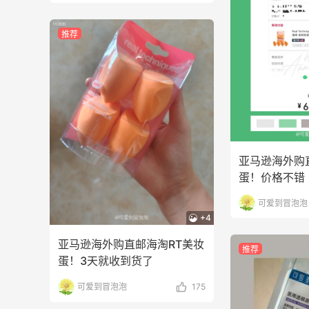
1
3
08月05日
推荐
FWRD美网2026黑五海淘活动什么时候
开始？
3
3
08月05日
【黑五海淘攻略】Bobbi Brown黑五
2026海淘折扣预测！
亚马逊海外购
2
1
08月05日
蛋！价格不错
可爱到冒泡泡
+4
亚马逊海外购直邮海淘RT美妆
推荐
蛋！3天就收到货了
可爱到冒泡泡
175