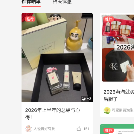
推荐晒单
相关优惠
最高10%返利
282人获得返利
推荐
推荐
RFM Denim
6%返利
85人获得返利
Evelom卸妆膏--卸妆膏中的“爱马仕”
2026海淘就
后腿了
+3
1
4
08月05日
2026年上半年的总结与心
可爱到冒泡泡
得！
FWRD黑五2026海淘奢侈品折扣力度大
吗？
大怪兽好有爱
151
推荐