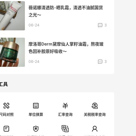
Beauty of Joseon昭萱佳人大米益生菌
防-晒，清爽好用性价比高！
06-18
6
熬夜舒缓韩国FULLY绿番茄爽肤水，湿敷
缩毛孔便宜大碗！
06-17
5
工具
尺码对照
单位换算
汇率查询
关税税率查询