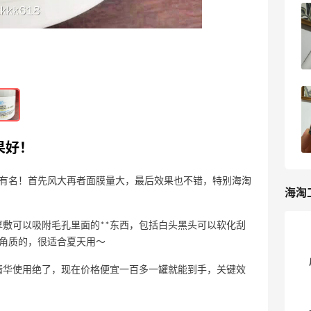
薇诺娜清透防-晒乳霜，清透不油腻国货
之光～
06-24
3
摩洛哥Derm黛摩仙人掌籽油霜，熬夜玻
色因补胶原好吸收～
06-24
3
果好！
有名！首先风大再者面膜量大，最后效果也不错，特别海淘
海淘
敷可以吸附毛孔里面的**东西，包括白头黑头可以软化刮
角质的，很适合夏天用～
精华使用绝了，现在价格便宜一百多一罐就能到手，关键效