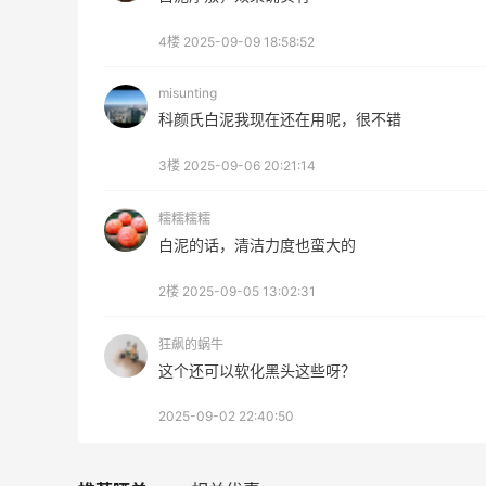
Bloomingdales：美妆大促！入手 Dior、
3天13小时
4楼
2025-09-09 18:58:52
Prada、TF 等
满$200享8.5折优惠+部分送好礼
misunting
Bloomingdales
科颜氏白泥我现在还在用呢，很不错
3楼
2025-09-06 20:21:14
糯糯糯糯
白泥的话，清洁力度也蛮大的
ERGO Baby
4%返利
2楼
2025-09-05 13:02:31
62人获得返利
狂飙的蜗牛
Belly Bandit
这个还可以软化黑头这些呀？
4%返利
2025-09-02 22:40:50
42人获得返利
TIMEBEAM (US)