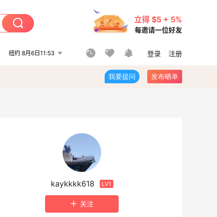
立得 $5 + 5%
每邀请一位好友
纽约 8月6日11:53
登录
注册
我要提问
发布晒单
kaykkkk618
LV1
关注