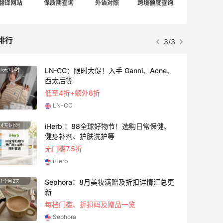
翻译网站
保质期查询
外语对照
跨境额度查询
排行
1/3
adidas HK：精选正价产品促销！入球
4天1小时
衣、金属银跆拳道鞋等
2件8折 叠加满HK$1800-100
adidas HK
Eraldo：折扣区服饰鞋包清仓 选购巴黎世
10天1小时
家、Toteme、西太后等
低至5折
Eraldo
Diesel Europe：折扣区上新热卖！入手包
3天1小时
袋、服饰、鞋履等
低至5折
Diesel Europe