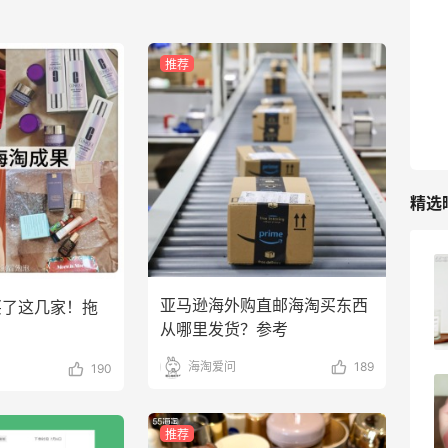
推荐
精选
柏瑞美黑瓶和白瓶哪个好用？混油皮选了
黑瓶
亚马逊海外购直邮海淘买东西
买了这几家！拖
从哪里发货？参考
3
08月05日
海淘爱问
189
190
兰蔻粉金管新色212哪个网站可以海淘？
在线等！
推荐