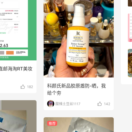
3
08月05日
淘宝买柏瑞美定妆喷雾跳55海淘！返利
2.91元
4
08月05日
吃到了干煸炒面，好吃诶
直邮海淘RT美妆
4
08月05日
科颜氏新品胶原盾防-晒，我
182
给个夯
酸辣土豆丝1117
142
推荐