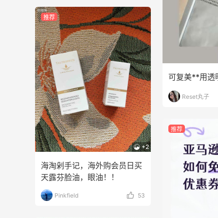
推荐
可复美**用
Reset丸子
推荐
+2
海淘剁手记，海外购会员日买
天露芬脸油，眼油！！
Pinkfield
53