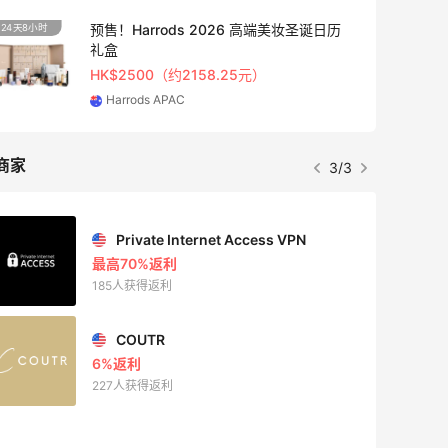
13小时
Maje US：限时闪促！入手明星同款服饰
精选低至2折
Maje US
商家
1/3
Mac Duggal
最高2%返利
6011人成功下单
Biōkreativ
30%返利
53人获得返利
Eileen Fisher