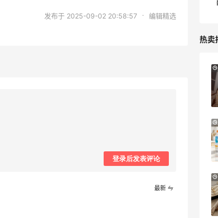
·
发布于 2025-09-02 20:58:57
编辑精选
热卖
LN-CC：限时大促！入手 Ganni、Acne、
5天1小时
西太后等
低至4折+额外8折
LN-CC
iHerb ：88全球好物节！选购日常保健、
4天1小时
健身补剂、护肤洗护等
无门槛7.5折
iHerb
登录后发表评论
Sephora：8月美妆满赠及折扣详情汇总更
1个月2天
新
最新
每档门槛、折扣码及赠品一览
Sephora