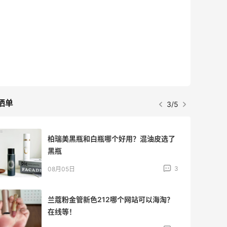
最高2%返利
5133人获得返利
Matte Collection
最高3%返利
510人获得返利
晒单
4/5
牛杂牛腩锅我很喜欢
4
08月05日
法国小众新品牌又买了一点试试效果