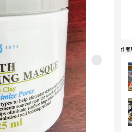
作者
春丽家齐齐哈尔烤肉，量大好吃性价比太
高啦！
06-24
3
生日大餐海贝皇海鲜馆，和家人朋友一起
敲开心～
06-24
3