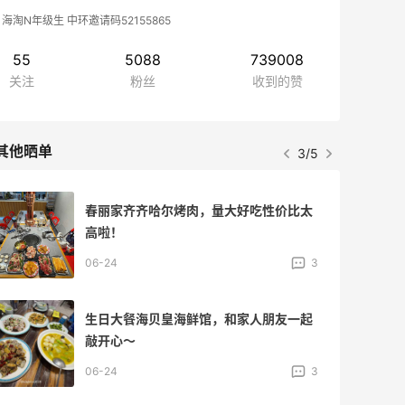
海淘N年级生 中环邀请码52155865
55
5088
739008
关注
粉丝
收到的赞
其他晒单
4/5
AURELIA益生菌浓缩修护精华，熬夜维稳
好帮手～
06-24
3
人手一只的CPB隔离，使用方便超省事！
06-18
5