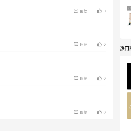
预售！Harrods 2026 高端美妆圣诞日历
24天8小时
0
回复
礼盒
HK$2500（约2158.25元）
Harrods APAC
0
回复
热门
Private Internet Access VPN
最高70%返利
0
回复
185人获得返利
COUTR
6%返利
0
回复
227人获得返利