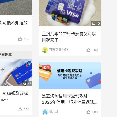
你可能不知道的
+2
尘封几年的中行卡感觉又可以
188
用起来了
可爱到冒泡泡
159
推荐
+2
Visa银联双标
黑五海淘信用卡返现攻略！
1%～
2025年信用卡境外消费返现
活动汇总！
146
樱小桃
189