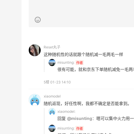
Mytheresa：折扣区时尚上新热卖 关注
11天12小时
TOTEME、ZIMMERMAN 等
享额外9折
Mytheresa
Reset丸子
这种随机性的话就跟个随机减一毛两毛一样
misunting:
作者
很有可能，就和京东下单随机减免一毛两
ERGO Baby
4%返利
5楼
01-23 14:10
62人获得返利
xiaomodel
Belly Bandit
随机返现，好任性啊，我都不确定是否能拿到。
4%返利
xiaomodel:
42人获得返利
回复
@misunting：
嗯可以集中火力用一
misunting:
作者
TIMEBEAM (US)