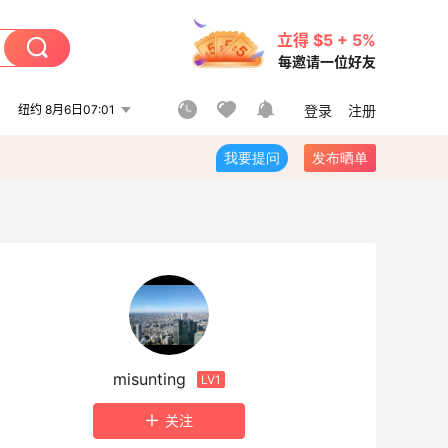
立得 $5 + 5%
每邀请一位好友
纽约 8月6日07:01
登录
注册
我要提问
发布晒单
misunting
LV1
关注