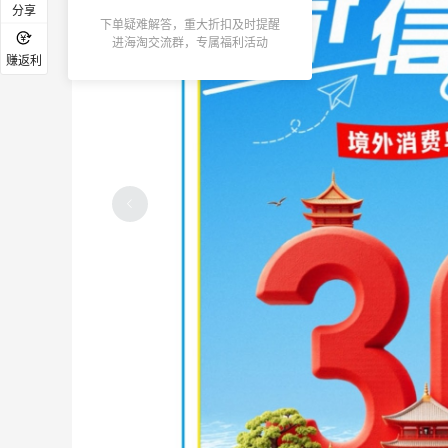
分享
下单疑难解答，重大折扣及时提醒
进海淘交流群，专属福利活动
赚返利
分享京东面膜羊毛，来晒单林清轩啦！
3
3
3天前
抖音下单格力高饼干，这个价格也是很划
算啦！
3
3
3天前