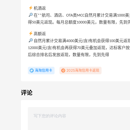
机酒返
在**航司、酒店、OTA类MCC自然月累计交易满1000
得50美元返现。每月总额度10000美元，数量有限，先到
高额返
18小时
自然月累计交易满4000美元(含)有机会获得100美元返
Sandro us：限时闪促！法式美衣精选
12000美元(含)有机会再获得70美元叠加返现，达标客
低至2折 千鸟格连衣裙$95
后综合排名后发放返现，数量有限，先到先得
Sandro us
海淘信用卡
2025海淘信用卡返现
【55专享】Base Blu：时尚上新热卖 关注
4天6小时
PRADA、LOEWE、加拿大鹅等
享9折优惠
评论
Base Blu
包
LN-CC：限时大促！入手 Ganni、Acne、
5天6小时
西太后等
低至4折+额外8折
LN-CC