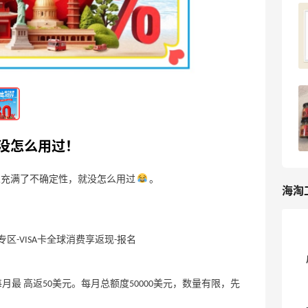
淘宝下单东方甄选鸡蛋，百亿补贴的券别
错过！
4
3天前
淘宝下单蒙都牛脆条，中直播间半价抽奖
了就试一下！
4
3天前
还没怎么用过！
感觉充满了不确定性，就没怎么用过
。
海淘
区-VISA卡全球消费享返现-报名
月最 高返50美元。每月总额度50000美元，数量有限，先