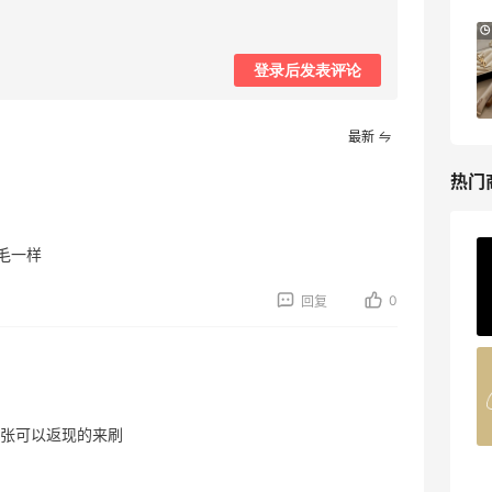
Sephora：8月美妆满赠及折扣详情汇总更
1个月2天
新
登录后发表评论
每档门槛、折扣码及赠品一览
Sephora
最新
热门
毛一样
Private Internet Access VPN
最高70%返利
0
回复
185人获得返利
COUTR
6%返利
227人获得返利
张可以返现的来刷