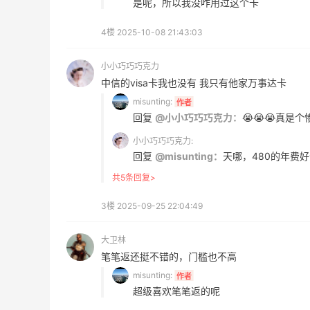
是呢，所以我没咋用过这个卡
最高10%返利
282人获得返利
4楼
2025-10-08 21:43:03
RFM Denim
小小巧巧巧克力
6%返利
中信的visa卡我也没有 我只有他家万事达卡
85人获得返利
misunting:
作者
回复
@小小巧巧巧克力：
😭😭😭真是
小小巧巧巧克力:
回复
@misunting：
天哪，480的年费
共5条回复>
Evelom卸妆膏--卸妆膏中的“爱马仕”
3楼
2025-09-25 22:04:49
1
4
08月05日
大卫林
笔笔返还挺不错的，门槛也不高
FWRD黑五2026海淘奢侈品折扣力度大
misunting:
作者
吗？
超级喜欢笔笔返的呢