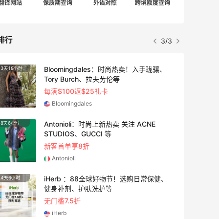
翻译网站
保质期查询
外语对照
跨境额度查询
排行
1/3
adidas HK：精选正价产品促销！入球
4天6小时
衣、金属银跆拳道鞋等
2件8折 叠加满HK$1800-100
adidas HK
Eraldo：折扣区服饰鞋包清仓 选购巴黎世
10天6小时
家、Toteme、西太后等
低至5折
Eraldo
Diesel Europe：折扣区上新热卖！入手包
3天6小时
袋、服饰、鞋履等
低至5折
Diesel Europe