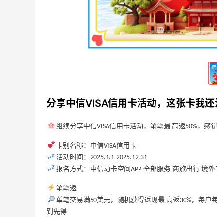
淘宝下单敷尔佳湿敷棉正装，14块也是好
价啦！
3
3
3天前
淘宝下单敷尔佳湿敷棉正装，离0元购最
近的一次！
3
3
3天前
分享中信VISA信用卡活动，这张卡我
继续分享中信VISA信用卡活动，笔笔最 高返50%，
卡别名称：中信VISA信用卡
活动时间：2025.1.1-2025.12.31
报名方式：中信动卡空间APP-全部服务-商旅出行-境外专
笔笔返
单笔交易满50美元，随机获得返现最 高返30%，每户每
到先得