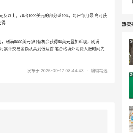
美元及以上，超出1000美元的部分返10%，每户每月最 高可获
先得
热卖
Bloomingdales：时尚热卖！入手珑骧、
3天18小时
现，刷满8000美元(含)有机会获得80美元叠加返现，刷满
Tory Burch、拉夫劳伦等
户按月累计交易金额从高到低及首 笔合格境外消费入账时间先
每满$100返$25礼卡
Bloomingdales
·
发布于 2025-09-17 08:44:43
编辑精选
Antonioli：时尚上新热卖 关注 ACNE
8天6小时
STUDIOS、GUCCI 等
新客首单享8折
Antonioli
iHerb ：88全球好物节！选购日常保健、
4天6小时
健身补剂、护肤洗护等
无门槛7.5折
iHerb