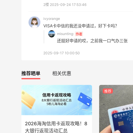
1
3
08月05日
2楼
2025-09-24 17:53:46
ivyorange
FWRD美网2026黑五海淘活动什么时候
VISA卡中信的我还没申请过，好下卡吗？
开始？
misunting:
作者
3
3
08月05日
还挺好申请的哎，之前我一口气办三张
2025-09-17 10:00:50
【黑五海淘攻略】Bobbi Brown黑五
2026海淘折扣预测！
推荐晒单
相关优惠
2
1
08月05日
推荐
2026海淘信用卡返现攻略！8
大银行返现活动汇总