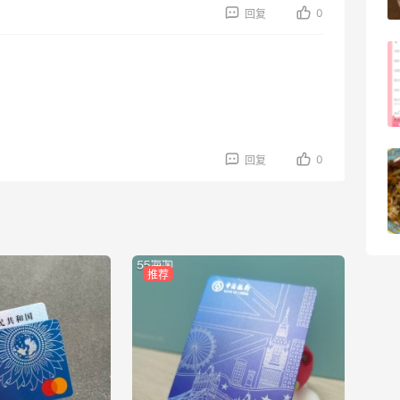
3
08月05日
0
回复
淘宝买柏瑞美定妆喷雾跳55海淘！返利
2.91元
4
08月05日
0
回复
吃到了干煸炒面，好吃诶
4
08月05日
推荐