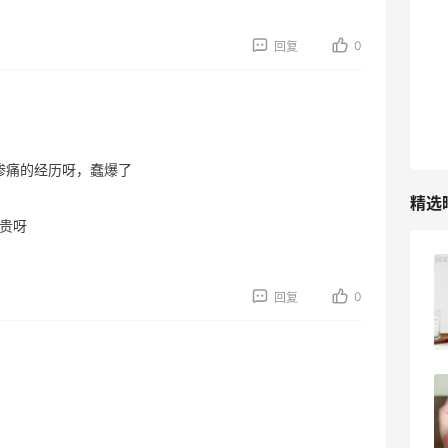
0
回复
个惨痛的经历呀，蠢爆了
精选
好贵呀
柏瑞美黑瓶和白瓶哪个好用？混油皮选了
0
黑瓶
回复
3
08月05日
兰蔻粉金管新色212哪个网站可以海淘？
在线等！