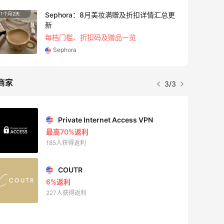
18小时
Maje US：限时闪促！入手明星同款服饰
精选低至2折
Maje US
商家
1/3
Mac Duggal
最高2%返利
6008人成功下单
Biōkreativ
30%返利
53人获得返利
Eileen Fisher