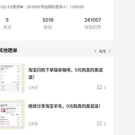
QQ-EX邀请🐎：201908 转运国际邀请🐴：1128060
5
5016
261007
关注
粉丝
收到的赞
其他晒单
4/5
分享淘宝天猫超市羊毛，碰上真不二大羊
毛了，绝绝子！
3
3天前
分享淘宝天猫超市饮料羊毛，囤的很爽
呀！
3
3天前