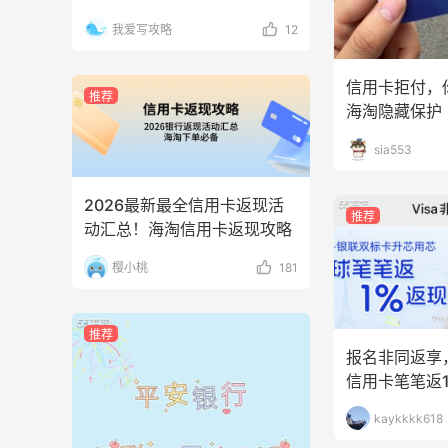
我爱写攻略
12
信用卡拒付，
推荐
海淘隐藏保护
sia553
2026最新最全信用卡返现活
推荐
动汇总！海淘信用卡返现攻略
樱小桃
181
推荐
报名非同返享，
信用卡笔笔返
kaykkkk618