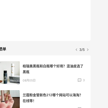
最高2%返利
5133人获得返利
Matte Collection
最高3%返利
510人获得返利
晒单
4/5
牛杂牛腩锅我很喜欢
4
08月05日
法国小众新品牌又买了一点试试效果