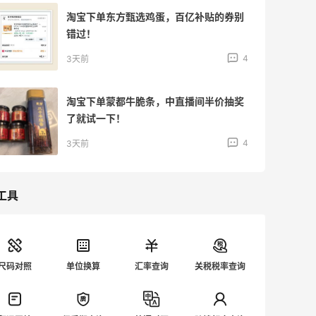
分享淘宝舒客和心相印羊毛，又是新羊毛
哈哈！
3
4天前
分享淘宝蒙都和万益蓝羊毛，囤点吃的也
不错！
3
4天前
工具
尺码对照
单位换算
汇率查询
关税税率查询