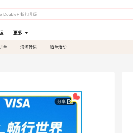
运
更多
拼单
海淘转运
晒单活动