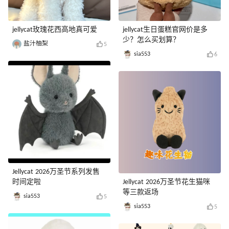
jellycat玫瑰花西高地真可爱
jellycat生日蛋糕官网价是多
少？怎么买划算？
盐汁柚梨
5
sia553
6
Jellycat 2026万圣节系列发售
时间定啦
Jellycat 2026万圣节花生猫咪
等三款返场
sia553
5
sia553
5