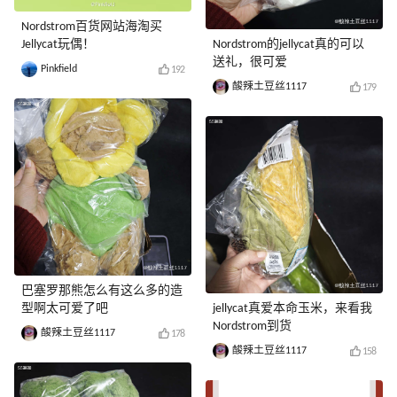
Nordstrom百货网站海淘买
Jellycat玩偶！
Nordstrom的jellycat真的可以
送礼，很可爱
Pinkfield
192
酸辣土豆丝1117
179
巴塞罗那熊怎么有这么多的造
型啊太可爱了吧
jellycat真爱本命玉米，来看我
Nordstrom到货
酸辣土豆丝1117
178
酸辣土豆丝1117
158