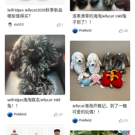
Selfridges Jellycat2026秋季新品
哪些值得买？
漆黑潦草的海淘Jellycat Inkli兔
子到了！！
sia553
5
Pinkfield
166
selfridges海淘联名Jellycat inkli
兔！！
Jellycat海淘开箱记，到了一箱
可爱的玩偶！！
Pinkfield
147
Pinkfield
151