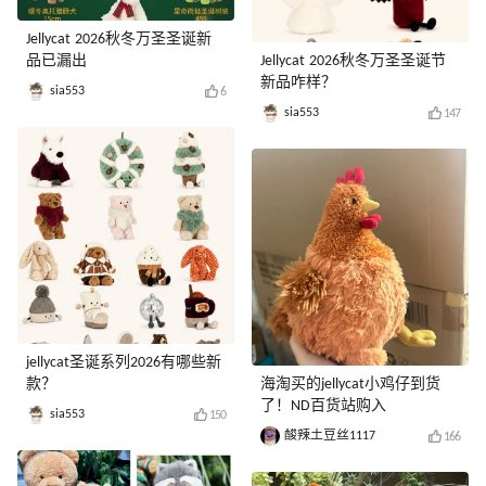
Jellycat 2026秋冬万圣圣诞新
品已漏出
Jellycat 2026秋冬万圣圣诞节
新品咋样？
sia553
6
sia553
147
jellycat圣诞系列2026有哪些新
款？
海淘买的jellycat小鸡仔到货
了！ND百货站购入
sia553
150
酸辣土豆丝1117
166