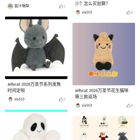
少？怎么买划算？
盐汁柚梨
5
sia553
6
Jellycat 2026万圣节系列发售
时间定啦
Jellycat 2026万圣节花生猫咪
等三款返场
sia553
5
sia553
5