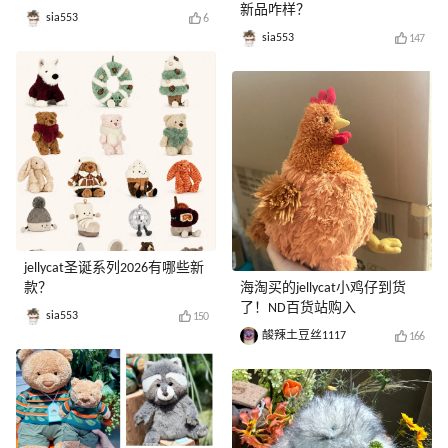
新品咋样？
sia553
6
sia553
147
jellycat圣诞系列2026有哪些新
款？
海淘买的jellycat小鸡仔到货
了！ND百货站购入
sia553
150
酸辣土豆丝1117
166