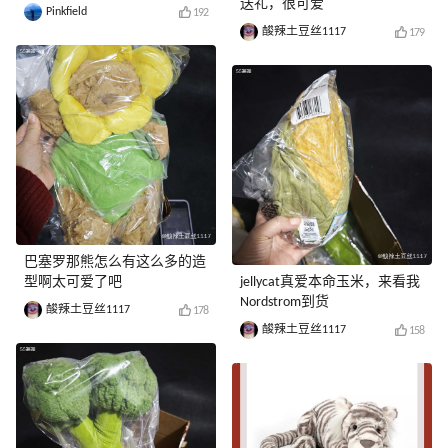
送礼，很可爱
Pinkfield
192
酸辣土豆丝1117
179
巴塞罗那熊怎么有这么多的造
型啊太可爱了吧
jellycat真爱本命玉米，来看我
Nordstrom到货
酸辣土豆丝1117
178
酸辣土豆丝1117
158