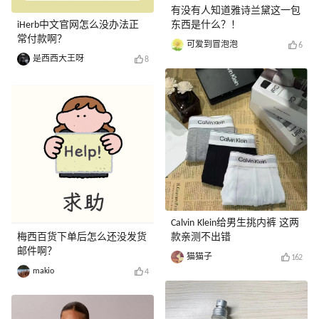
有没有人知道雅诗兰黛这一包
iHerb中文官网怎么没办法正
东西是什么？！
常付款啊？
可爱到冒泡泡
6
是西西大王呀
8
Calvin Klein给男生挑内裤 这两
梅西百货下单后怎么还没发货
款亲测不出错
邮件啊？
猫猫子
162
makio
4