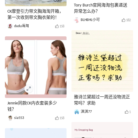
Tory Burch官网海淘包裹递送
CK摩登引力带文胸海淘开箱，
异常怎么办？
第一次收到带文胸衣架的！
BLHBHL小可
182
dudu海淘
158
雅诗兰黛超过一周还没物流正
Jennie同款CK内衣套装多少
常吗？求助
钱？
淇淇77
1
sia553
158