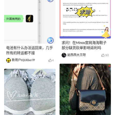
求问！在Minox官网海淘鞋子
电池有什么办法运回来，几乎
部分缺货砍单影响返利吗
所有的转运都不接
是西西大王呀
161
新用户tQU6Ser7P
4