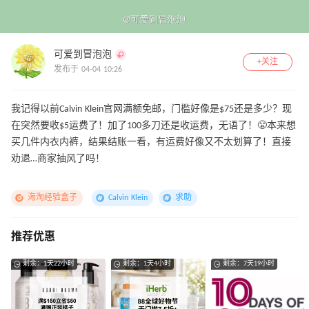
可爱到冒泡泡
+关注
发布于 04-04 10:26
我记得以前Calvin Klein官网满额免邮，门槛好像是$75还是多少？现
在突然要收$5运费了！加了100多刀还是收运费，无语了！😤本来想
买几件内衣内裤，结果结账一看，有运费好像又不太划算了！直接
劝退…商家抽风了吗！
海淘经验盒子
Calvin Klein
求助
推荐优惠
剩余：1天22小时
剩余：1天4小时
剩余：7天19小时