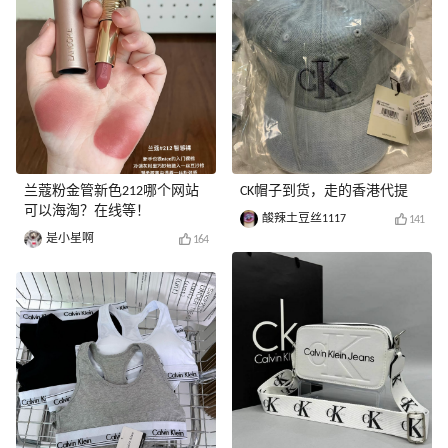
兰蔻粉金管新色212哪个网站
CK帽子到货，走的香港代提
可以海淘？在线等！
酸辣土豆丝1117
141
是小星啊
164