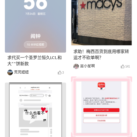
求助！梅西百货到底用哪家转
求代买一个圣罗兰恒久LC1,和
运才不砍单啊？
大**饼新款
是小星啊
141
荒芫妞妞
3