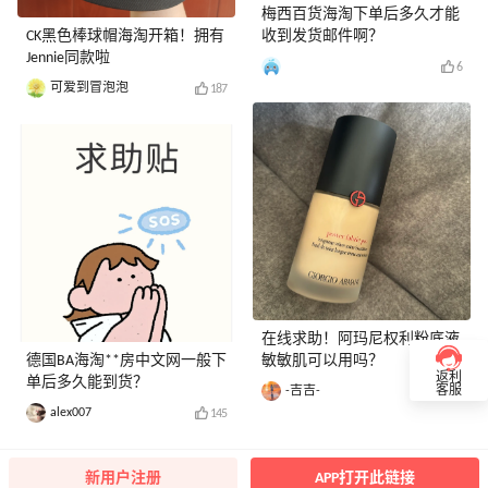
梅西百货海淘下单后多久才能
CK黑色棒球帽海淘开箱！拥有
收到发货邮件啊？
Jennie同款啦
6
可爱到冒泡泡
187
在线求助！阿玛尼权利粉底液
德国BA海淘**房中文网一般下
敏敏肌可以用吗？
返利
单后多久能到货？
-吉吉-
客服
37
alex007
145
新用户注册
APP打开此链接