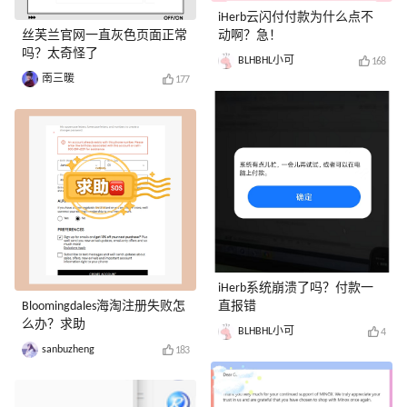
iHerb云闪付付款为什么点不
丝芙兰官网一直灰色页面正常
动啊？急！
吗？太奇怪了
BLHBHL小可
168
南三暖
177
iHerb系统崩溃了吗？付款一
Bloomingdales海淘注册失败怎
直报错
么办？求助
BLHBHL小可
4
sanbuzheng
183