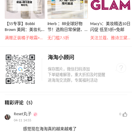
【55专享】Bobbi
iHerb ：88全球好物
Macy's：美妆精选10日
Brown 美网：美妆礼
节！选购日常保健、
闪促 低至5折+免邮
遇！满$150立省$50
健身补剂、护肤洗护
满赠正装橘子眼霜+精华唇蜜等好礼
无门槛7.5折
关注兰蔻、雅诗兰黛等 每日更新
等
海淘小顾问
精彩评论（5）
Reset丸子
0
04-11 14:55
感觉现在海淘真的越来越难了