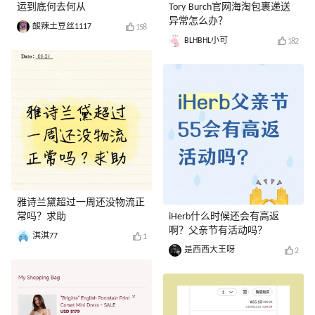
运到底何去何从
Tory Burch官网海淘包裹递送
异常怎么办？
酸辣土豆丝1117
158
BLHBHL小可
182
雅诗兰黛超过一周还没物流正
常吗？求助
iHerb什么时候还会有高返
啊？父亲节有活动吗？
淇淇77
1
是西西大王呀
2