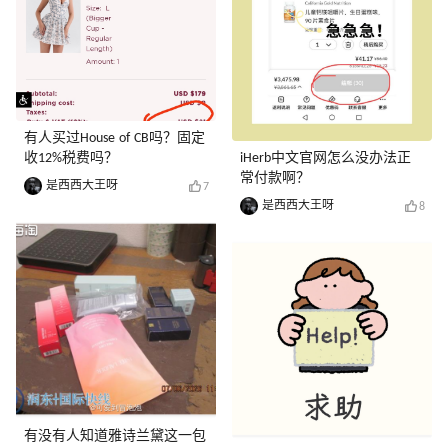
有人买过House of CB吗？固定
收12%税费吗？
iHerb中文官网怎么没办法正
常付款啊？
是西西大王呀
7
是西西大王呀
8
有没有人知道雅诗兰黛这一包