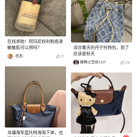
在线求助！阿玛尼权利粉底液
敏敏肌可以用吗？
适合春天的丹宁托特包，到了
应该是秋天
-吉吉-
37
酸辣土豆丝1117
256
龙骧海军蓝托特海淘下单，也