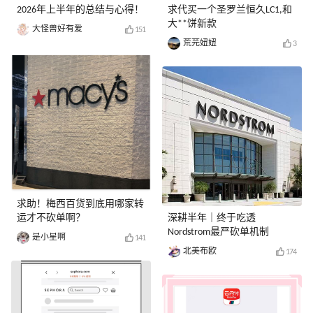
2026年上半年的总结与心得！
求代买一个圣罗兰恒久LC1,和
大**饼新款
大怪兽好有爱
151
荒芫妞妞
3
求助！梅西百货到底用哪家转
运才不砍单啊？
深耕半年｜终于吃透
Nordstrom最严砍单机制
是小星啊
141
北美布欧
174