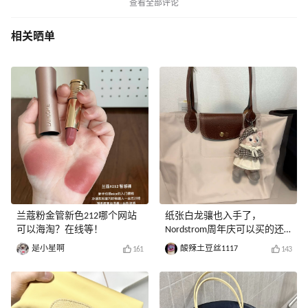
查看全部评论
相关晒单
兰蔻粉金管新色212哪个网站
纸张白龙骧也入手了，
可以海淘？在线等！
Nordstrom周年庆可以买的还
是很多的
是小星啊
酸辣土豆丝1117
161
143