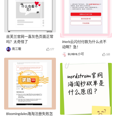
丝芙兰官网一直灰色页面正常
吗？太奇怪了
iHerb云闪付付款为什么点不
动啊？急！
南三暖
177
BLHBHL小可
168
Bloomingdales海淘注册失败怎