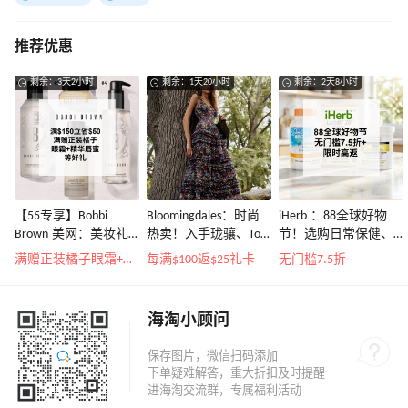
推荐优惠
剩余：3天2小时
剩余：1天20小时
剩余：2天8小时
【55专享】Bobbi
Bloomingdales：时尚
iHerb ：88全球好物
Brown 美网：美妆礼
热卖！入手珑骧、Tory
节！选购日常保健、
遇！满$150立省$50
Burch、拉夫劳伦等
健身补剂、护肤洗护
满赠正装橘子眼霜+精华唇蜜等好礼
每满$100返$25礼卡
无门槛7.5折
等
海淘小顾问