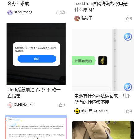
么办？求助
nordstrom官网海淘秒砍单是
什么原因？
sanbuzheng
183
猫猫子
5
iHerb系统崩溃了吗？付款一
直报错
电池有什么办法运回来，几乎
所有的转运都不接
BLHBHL小可
4
新用户tQU6Ser7P
4