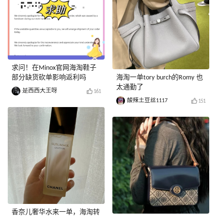
求问！在Minox官网海淘鞋子
部分缺货砍单影响返利吗
海淘一单tory burch的Romy 也
太通勤了
是西西大王呀
161
酸辣土豆丝1117
151
香奈儿奢华水来一单，海淘转