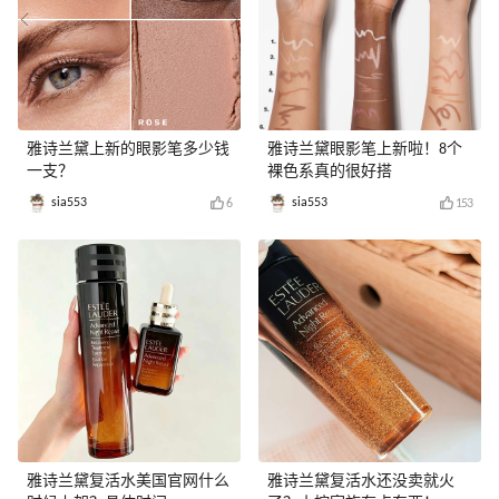
雅诗兰黛上新的眼影笔多少钱
雅诗兰黛眼影笔上新啦！8个
一支？
裸色系真的很好搭
sia553
sia553
6
153
雅诗兰黛复活水美国官网什么
雅诗兰黛复活水还没卖就火