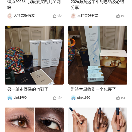
盘点2026年我最爱买的几个网
2026海淘这半年的总结及心得
站
分享！
大怪兽好有爱
大怪兽好有爱
182
150
另一单走野马的也到了
雅诗兰黛收到一个包裹了
pink1990
pink1990
169
151