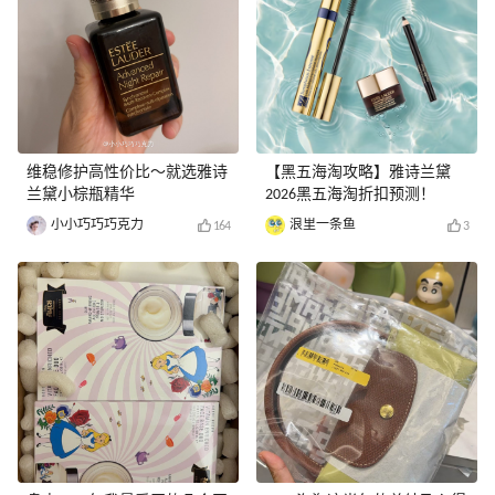
维稳修护高性价比～就选雅诗
【黑五海淘攻略】雅诗兰黛
兰黛小棕瓶精华
2026黑五海淘折扣预测！
小小巧巧巧克力
浪里一条鱼
164
3