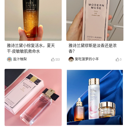
雅诗兰黛小棕复活水，夏天
雅诗兰黛缪斯是淡香还是浓
干-皮敏敏肌救命水
香？
盐汁柚梨
爱吃菠萝的小羊
153
3