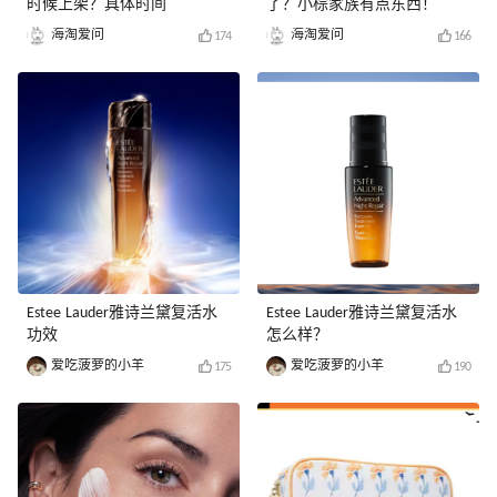
时候上架？具体时间
了？小棕家族有点东西！
海淘爱问
海淘爱问
174
166
Estee Lauder雅诗兰黛复活水
Estee Lauder雅诗兰黛复活水
功效
怎么样？
爱吃菠萝的小羊
爱吃菠萝的小羊
175
190