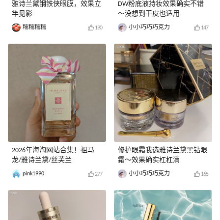
雅诗兰黛钢铁侠眼膜，效果立
DW粉底液持妆效果确实不错
竿见影
～没想到干皮也适用
糯糯糯糯
小小巧巧巧克力
190
147
2026年海淘网站合集！祖马
修护眼霜我选雅诗兰黛黑钻眼
龙/雅诗兰黛/丝芙兰
霜～效果确实杠杠滴
pink1990
小小巧巧巧克力
277
165