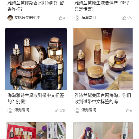
雅诗兰黛缪斯香水好闻吗？留
雅诗兰黛原生液要停产了吗？
香咋样？
只是传言！
爱吃菠萝的小羊
海淘爱问
4
165
海淘雅诗兰黛收到带中文标签
雅诗兰黛美国官网海淘，你们
的？别慌！
收到过带中文标签的吗
海淘爱问
海淘爱问
145
6