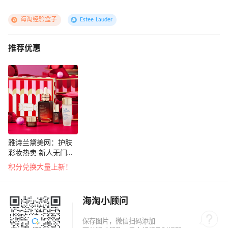
海淘经验盒子
Estee Lauder
推荐优惠
雅诗兰黛美网：护肤
彩妆热卖 新人无门槛
享8.5折
积分兑换大量上新！
海淘小顾问