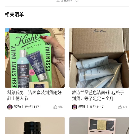
查看全部评论
相关晒单
科颜氏男士洁面套装到货刚好
雅诗兰黛蓝色洁面+礼包终于
赶上情人节
到货，等了足足三个月
酸辣土豆丝1117
酸辣土豆丝1117
184
171