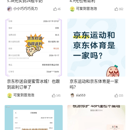
5.38元买到24瓶牛奶
4.9元也有返利
小小巧巧巧克力
可爱到冒泡泡
46
162
京东秒送自提蜜雪冰城！也跟
京东运动和京东体育是一家
到返利订单了
吗？
可爱到冒泡泡
sia553
145
155