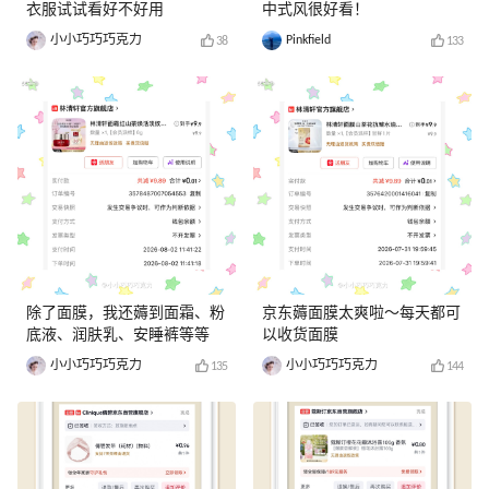
衣服试试看好不好用
中式风很好看！
小小巧巧巧克力
Pinkfield
38
133
除了面膜，我还薅到面霜、粉
京东薅面膜太爽啦～每天都可
底液、润肤乳、安睡裤等等
以收货面膜
小小巧巧巧克力
小小巧巧巧克力
135
144