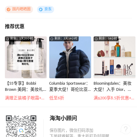
国内晒晒圈
京东
推荐优惠
剩余：1天20小时
剩余：3天14小时
剩余：14小时
【55专享】Bobbi
Columbia Sportswear：
Bloomingdales：美妆
Brown 美网：美妆礼
夏季大促！哥伦比亚
大促！入手 Dior、
遇！满$150立省$50
运动热卖
Prada、TF 等
满赠正装橘子眼霜+精华唇蜜等好礼
低至6折
满$200享8.5折优惠+部分送好礼
海淘小顾问