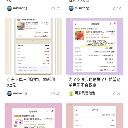
花！
返利0.68元！
misunting
misunting
162
151
京东下单三利浴巾，55返利
为了皮肤我也是拼了！希望这
0.2元！
单芭乐不会踩雷
misunting
可爱到冒泡泡
185
164