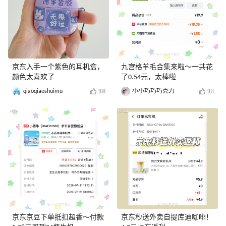
京东入手一个紫色的耳机盒，
九宫格羊毛合集来啦～一共花
颜色太喜欢了
了0.54元，太棒啦
qiaoqiaoshuimu
小小巧巧巧克力
188
181
京东京豆下单抵扣超香～付款
京东秒送外卖自提库迪咖啡！