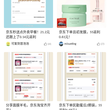
京东秒送点外卖早餐！21.2元
京东下单且初发膜，55返利
还跟上了0.14元返利
0.61元！
可爱到冒泡泡
misunting
141
173
分享面膜羊毛，京东淘宝齐开
京东下单民勤蜜瓜2颗装，55