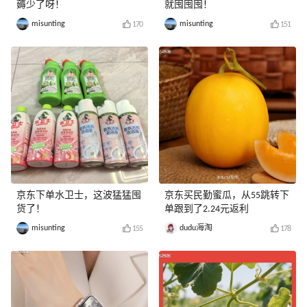
薅少了呀！
就囤囤囤！
misunting
misunting
170
151
京东下单水卫士，这波猛猛囤
京东买民勤蜜瓜，从55跳转下
货了！
单跟到了2.24元返利
misunting
dudu海淘
155
178