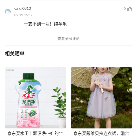
caiqi0810
0
05-19 15:17
一支不到一块！纯羊毛
查看全部评论
相关晒单
京东买水卫士顽渍净～娃的**
京东买戴维贝拉连衣裙，融合