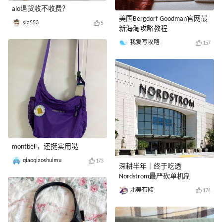
alo退货收不收费？
美国Bergdorf Goodman官网最
sia553
5
新海淘攻略教程
我爱写攻略
157
montbell，还挺实用哒
qiaoqiaoshuimu
173
深耕半年｜终于吃透
Nordstrom最严砍单机制
北美布欧
174