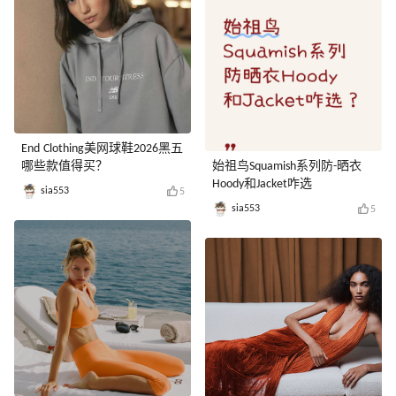
End Clothing美网球鞋2026黑五
哪些款值得买？
始祖鸟Squamish系列防-晒衣
Hoody和Jacket咋选
sia553
5
sia553
5