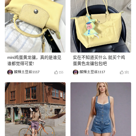
mini鸡蛋黄龙骧，真的是谁见
实在不知道买什么 就买个鸡
谁都觉得可爱!
蛋黄色龙骧包包吧
酸辣土豆丝1117
酸辣土豆丝1117
155
181