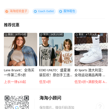
海淘经验盒子
Coach Outlet
服饰鞋包
推荐优惠
剩余：10天6小时
剩余：24天17小时
剩余：4个月26天
Lane Bryant：全场买
ECKO UNLTD：盛夏潮
JD Sports 澳大利亚：
一件第二件5折
装狂欢！原创手工连
全场运动潮品再降 关
帽衫$24、针织T恤$19
注 Nike、New
上衣一律$20起
低至4折
低至6折+满额免邮 A$160
Balance、ON
海淘小顾问