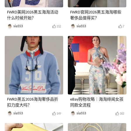
FWRD美网2026黑五海淘活动
FWRD官网2026黑五海淘哪些
什么时候开始？
奢侈品值得买？
sia553
sia553
152
7
FWRD黑五2026海淘奢侈品折
eBay购物攻略｜海淘绯闻女孩
扣力度大吗？
同款全流程
sia553
sia553
149
162