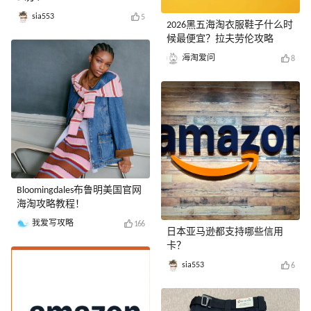
sia553
5
2026黑五海淘衣服鞋子什么时
候最便宜？拉夫劳伦攻略
海淘爱问
8
Bloomingdales布鲁明美国官网
海淘攻略教程！
我爱写攻略
166
日本亚马逊都支持哪些信用
卡？
sia553
6