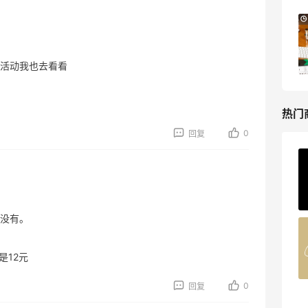
Macy's：Lancome 兰蔻夏季满赠三重好
14天2小时
礼
低门槛入手7件套
活动我也去看看
Macy's
热门
0
回复
Private Internet Access VPN
最高70%返利
185人获得返利
没有。
COUTR
6%返利
是12元
227人获得返利
0
回复