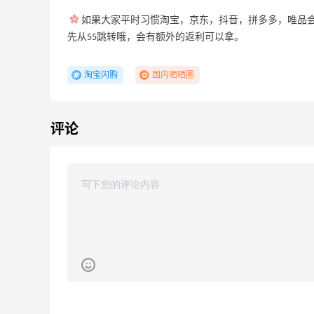
如果大家平时习惯淘宝，京东，抖音，拼多多，唯品会
先从55跳转哦，会有额外的返利可以拿。
淘宝闪购
国内晒晒圈
球
Bloomingdales：美妆大促！入手 Dior、
2天23小时
Prada、TF 等
评论
满$200享8.5折优惠+部分送好礼
Bloomingdales
美妆礼
【55专享】Base Blu：时尚上新热卖 关
3天11小时
PRADA、LOEWE、加拿大鹅等
享9折优惠
Base Blu
珑骧、
LN-CC：限时大促！入手 Ganni、Acne
4天11小时
西太后等
低至4折+额外8折
LN-CC