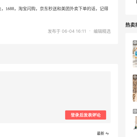
，1688，淘宝闪购，京东秒送和美团外卖下单的话，记得
热卖
·
发布于 06-04 16:11
编辑精选
iHerb ：88全球好物节！选购日常保健、
3天11小时
健身补剂、护肤洗护等
无门槛7.5折
iHerb
注
Patagonia：巴塔美官夏季大促 运动服饰
24天11小时
精选低至6折
明日开抢
Patagonia
、
预售！Harrods 2026 高端美妆圣诞日历
23天18小时
登录后发表评论
礼盒
HK$2500（约2158.25元）
Harrods APAC
最新