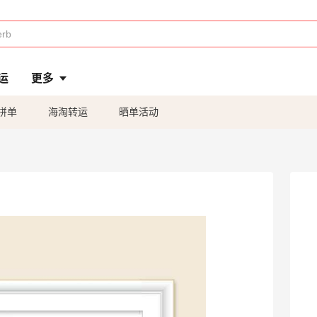
运
更多
拼单
海淘转运
晒单活动