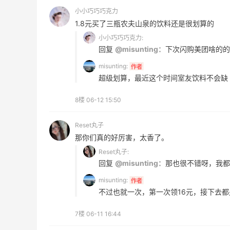
小小巧巧巧克力
促！哥伦
Mytheresa：折扣区时尚上新热卖 关注
10天17小时
1.8元买了三瓶农夫山泉的饮料还是很划算的
TOTEME、ZIMMERMAN 等
小小巧巧巧克力:
享额外9折
回复
@misunting：
下次闪购美团啥的的
Mytheresa
misunting:
作者
超级划算，最近这个时间室友饮料不会缺
8楼
06-12 15:50
ERGO Baby
Reset丸子
4%返利
那你们真的好厉害，太香了。
62人获得返利
Reset丸子:
回复
@misunting：
那也很不错呀，我都
Belly Bandit
misunting:
作者
4%返利
不过也就一次，第一次领16元，接下去都
42人获得返利
7楼
06-11 16:44
TIMEBEAM (US)