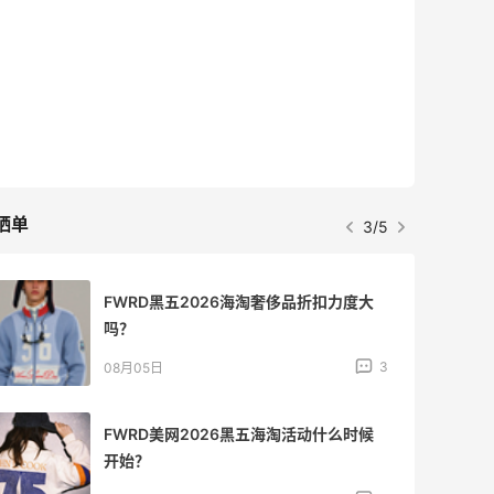
最高2%返利
5134人获得返利
Matte Collection
最高3%返利
510人获得返利
晒单
4/5
兰蔻粉金管新色212哪个网站可以海淘？
在线等！
3
08月05日
淘宝买柏瑞美定妆喷雾跳55海淘！返利
2.91元