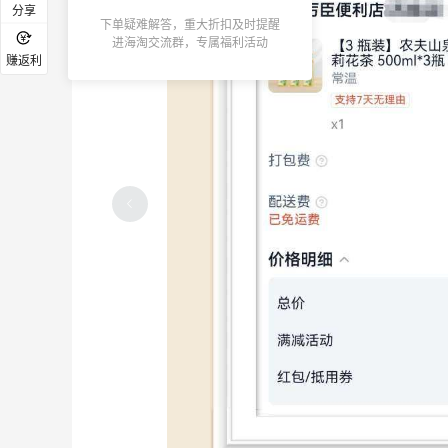
分享
下单疑难解答，重大折扣及时提醒
进海淘交流群，专属福利活动
赚返利
分享京东面膜羊毛，来晒单林清轩啦！
3
3
3天前
抖音下单格力高饼干，这个价格也是很划
算啦！
3
3
3天前