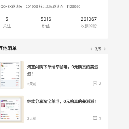
QQ-EX邀请🐎：201908 转运国际邀请🐴：1128060
5
5016
261067
关注
粉丝
收到的赞
其他晒单
4/5
分享淘宝天猫超市羊毛，碰上真不二大羊
毛了，绝绝子！
3
4天前
分享淘宝天猫超市饮料羊毛，囤的很爽
呀！
3
4天前