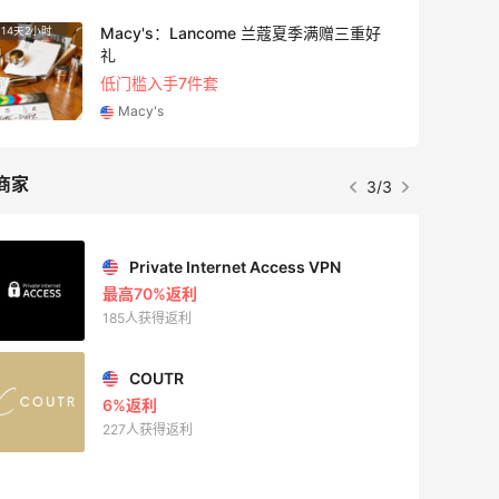
Columbia Sportswear：夏季大促！哥伦
5天23小时
比亚运动热卖
低至6折
Columbia Sportswear
商家
1/3
Mac Duggal
最高2%返利
6026人成功下单
Biōkreativ
30%返利
54人获得返利
Eileen Fisher