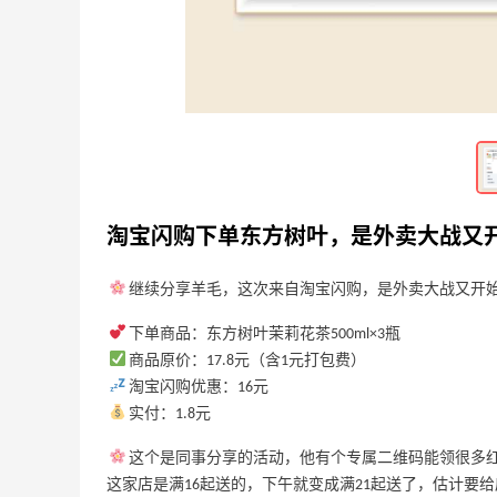
淘宝下单敷尔佳湿敷棉正装，14块也是好
价啦！
3
3
3天前
淘宝下单敷尔佳湿敷棉正装，离0元购最
近的一次！
3
3
3天前
淘宝闪购下单东方树叶，是外卖大战又
继续分享羊毛，这次来自淘宝闪购，是外卖大战又开始
下单商品：东方树叶茉莉花茶500ml×3瓶
商品原价：17.8元（含1元打包费）
淘宝闪购优惠：16元
实付：1.8元
这个是同事分享的活动，他有个专属二维码能领很多
这家店是满16起送的，下午就变成满21起送了，估计要给