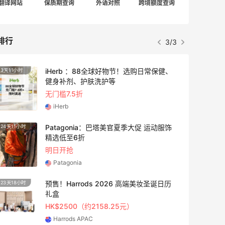
翻译网站
保质期查询
外语对照
跨境额度查询
排行
1/3
adidas HK：精选正价产品促销！入球
3天11小时
衣、金属银跆拳道鞋等
2件8折 叠加满HK$1800-100
adidas HK
【55专享】Bobbi Brown 美网：美妆礼
4天5小时
遇！满$150立省$50
满赠正装橘子眼霜+精华唇蜜等好礼
Bobbi Brown
Bloomingdales：时尚热卖！入手珑骧、
2天23小时
Tory Burch、拉夫劳伦等
每满$100返$25礼卡
Bloomingdales