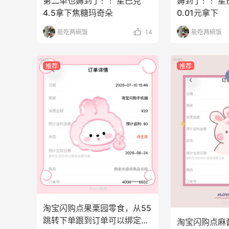
第二单也薅到了！！星巴克
薅到了！！星
4.5拿下焦糖玛奇朵
0.01元拿下
能吃两碗饭
14
能吃两碗饭
推荐
推荐
淘宝闪购点果栗园零食，从55
跳转下单跟到订单可以绑定返
淘宝闪购点麻