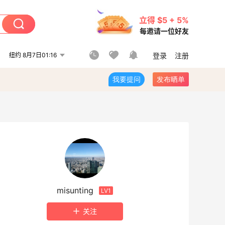
立得 $5 + 5%
每邀请一位好友
纽约 8月7日01:16
登录
注册
我要提问
发布晒单
misunting
LV1
关注