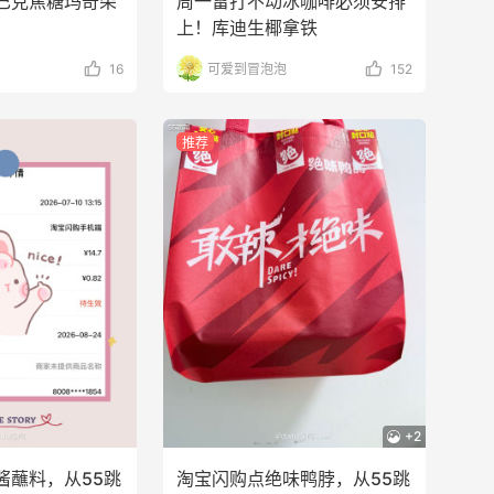
巴克焦糖玛奇朵
周一雷打不动冰咖啡必须安排
上！库迪生椰拿铁
16
可爱到冒泡泡
152
推荐
+2
酱蘸料，从55跳
淘宝闪购点绝味鸭脖，从55跳