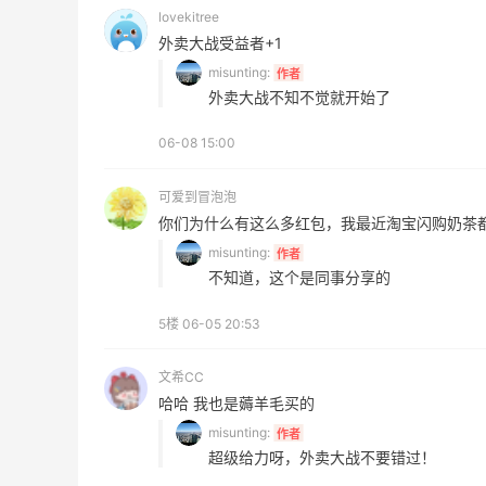
最高10%返利
lovekitree
282人获得返利
外卖大战受益者+1
misunting:
作者
外卖大战不知不觉就开始了
RFM Denim
6%返利
06-08 15:00
85人获得返利
可爱到冒泡泡
你们为什么有这么多红包，我最近淘宝闪购奶茶
misunting:
作者
不知道，这个是同事分享的
糖
Bobbi Brown美网2026黑五海淘活动什
么时候开始？
5楼
06-05 20:53
1
3
08月06日
文希CC
哈哈 我也是薅羊毛买的
拿下
碳水快乐｜童年回忆李先生牛肉面🍜
misunting:
作者
超级给力呀，外卖大战不要错过！