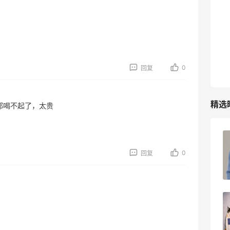
0
回复
精选
都喝不起了，太贵
FWRD黑五2026海淘奢侈品折扣力度大
吗？
0
回复
3
08月05日
FWRD美网2026黑五海淘活动什么时候
开始？