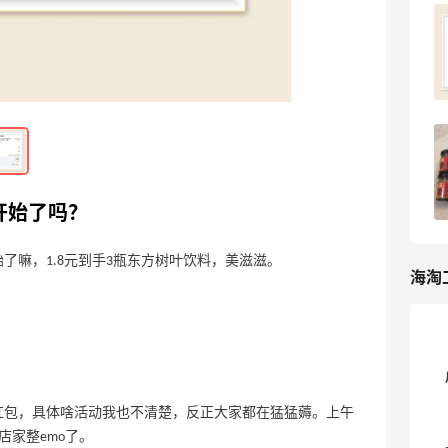
淘宝下单东方甄选鸡蛋，百亿补贴的券别
错过！
4
3天前
淘宝下单蒙都牛脆条，中直播间半价抽奖
了就试一下！
4
3天前
开始了吗？
了嘛，1.8元到手3瓶东方树叶饮料，美滋滋。
海淘
红包，具体啥活动我也不清楚，反正大家都在猛猛薅。上午
店家整emo了。