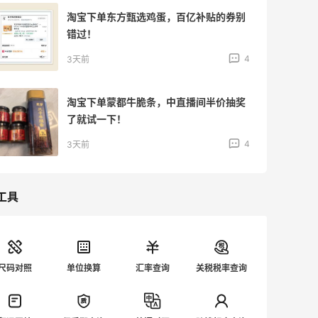
分享淘宝舒客和心相印羊毛，又是新羊毛
哈哈！
3
4天前
分享淘宝蒙都和万益蓝羊毛，囤点吃的也
不错！
3
4天前
工具
尺码对照
单位换算
汇率查询
关税税率查询