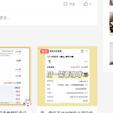
3
08月05日
0
回复
【黑五海淘攻略】Bobbi Brown黑五
更多...
2026海淘折扣预测！
1
08月05日
柏瑞美黑瓶和白瓶哪个好用？混油皮选了
推荐
黑瓶
3
08月05日