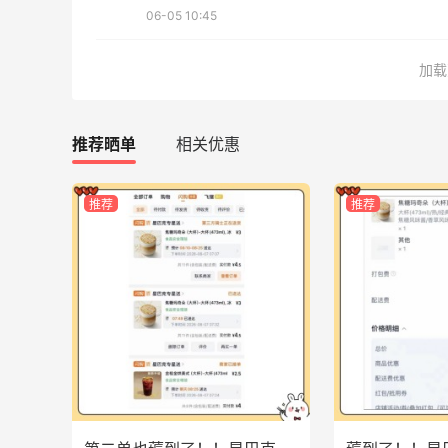
1
3
08月06日
06-05 10:45
5
户外运动防-晒｜蜜丝婷开挂摇摇乐实测
加载
🏃
1
3
08月06日
推荐晒单
相关优惠
Evelom卸妆膏--卸妆膏中的“爱马仕”
推荐
推荐
2
4
08月05日