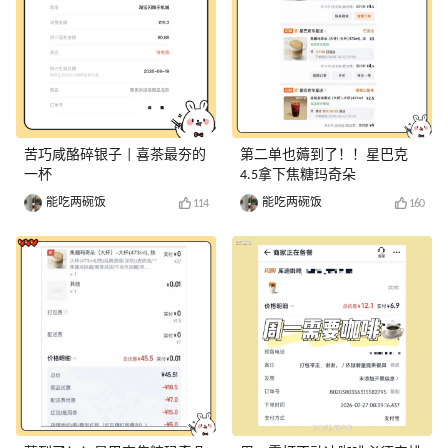
苦巧咸酪碎银子 | 喜茶最夯的
第二单也薅到了！！星巴克
一杯️
4.5拿下焦糖玛奇朵
能吃两碗饭
能吃两碗饭
114
160