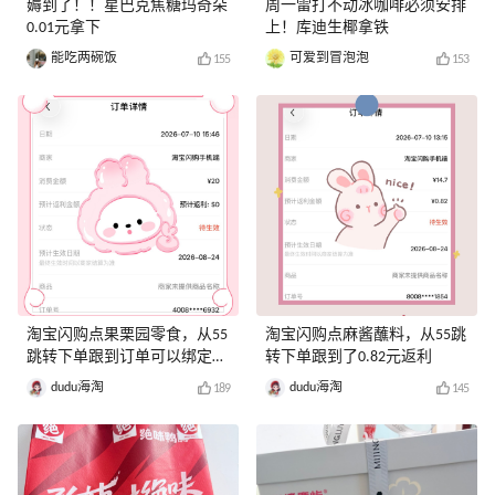
薅到了！！星巴克焦糖玛奇朵
周一雷打不动冰咖啡必须安排
0.01元拿下
上！库迪生椰拿铁
能吃两碗饭
可爱到冒泡泡
155
153
淘宝闪购点果栗园零食，从55
淘宝闪购点麻酱蘸料，从55跳
跳转下单跟到订单可以绑定返
转下单跟到了0.82元返利
利券
dudu海淘
dudu海淘
189
145