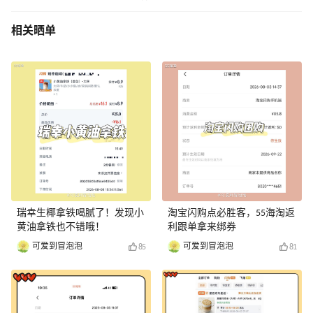
相关晒单
瑞幸生椰拿铁喝腻了！发现小
淘宝闪购点必胜客，55海淘返
黄油拿铁也不错哦！
利跟单拿来绑券
可爱到冒泡泡
可爱到冒泡泡
85
81