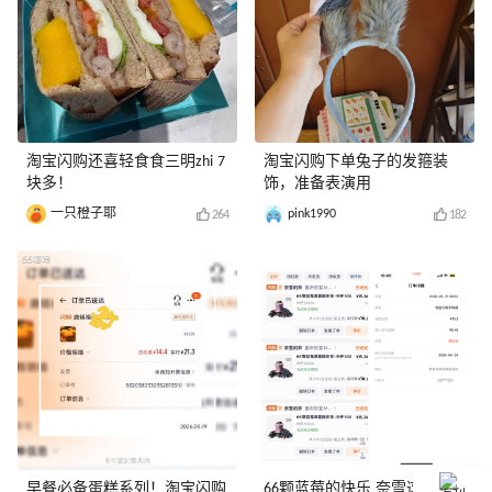
淘宝闪购还喜轻食食三明zhi 7
淘宝闪购下单兔子的发箍装
块多！
饰，准备表演用
一只橙子耶
pink1990
264
182
早餐必备蛋糕系列！淘宝闪购
66颗蓝莓的快乐 奈雪这杯我