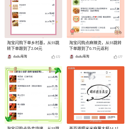
淘宝闪购下单乡村基，从55跳
淘宝闪购点麻辣烫，从55跳转
转下单跟到了2.04元
下单跟到了0.75元返利
dudu海淘
dudu海淘
172
177
淘宝闪购点外卖烧烤，从55跳
茶百道糯米米麻薯大杯14.1！