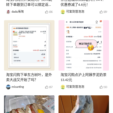
转下单跟到订单可以绑定返利
优惠券减了4.6元！
券
dudu海淘
可爱到冒泡泡
186
189
淘宝闪购下单东方树叶，是外
淘宝闪购点沪上阿姨芋泥奶茶
卖大战又开始了吗？
13.42元
misunting
可爱到冒泡泡
167
150