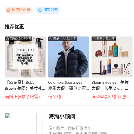
国内晒晒圈
淘宝闪购
推荐优惠
剩余：2天4小时
剩余：3天22小时
剩余：22小时
【55专享】Bobbi
Columbia Sportswear：
Bloomingdales：美妆
Brown 美网：美妆礼
夏季大促！哥伦比亚
大促！入手 Dior、
遇！满$150立省$50
运动热卖
Prada、TF 等
满赠正装橘子眼霜+精华唇蜜等好礼
低至6折
满$200享8.5折优惠+部分送好礼
海淘小顾问