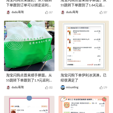
淘宝闪购点茉酸奶，从55跳转
淘宝闪购点晋来顺手擀面，从
下单跟到订单可以绑定返利券
55跳转下单跟到了1.64元返利
哦
哦
dudu海淘
dudu海淘
167
187
淘宝闪购点晋来顺手擀面，从
淘宝闪购下单伊利冰淇淋，已
55跳转下单跟到了1.9元返利
经很满足了
哦
dudu海淘
misunting
182
179