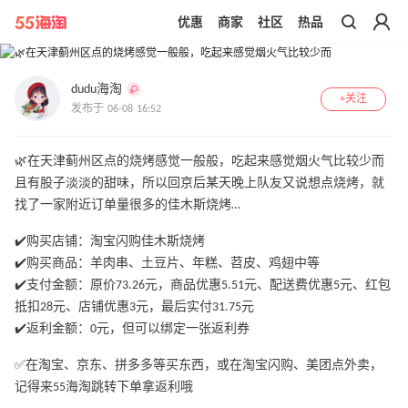
优惠
商家
社区
热品
带你去官网买正品
1
/
2
dudu海淘
+关注
发布于 06-08 16:52
🌿在天津蓟州区点的烧烤感觉一般般，吃起来感觉烟火气比较少而
且有股子淡淡的甜味，所以回京后某天晚上队友又说想点烧烤，就
找了一家附近订单量很多的佳木斯烧烤…
✔️购买店铺：淘宝闪购佳木斯烧烤
✔️购买商品：羊肉串、土豆片、年糕、苕皮、鸡翅中等
✔️支付金额：原价73.26元，商品优惠5.51元、配送费优惠5元、红包
抵扣28元、店铺优惠3元，最后实付31.75元
✔️返利金额：0元，但可以绑定一张返利券
✅在淘宝、京东、拼多多等买东西，或在淘宝闪购、美团点外卖，
记得来55海淘跳转下单拿返利哦