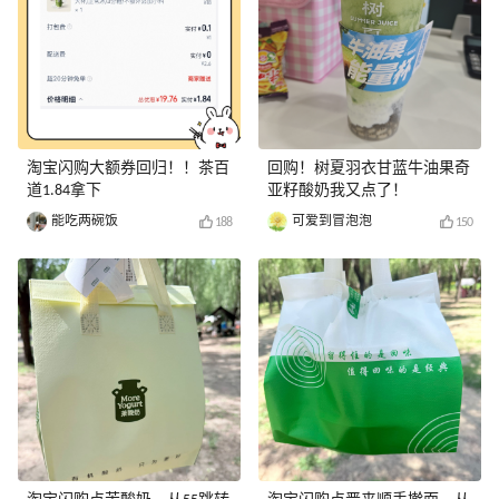
淘宝闪购大额券回归！！茶百
回购！树夏羽衣甘蓝牛油果奇
道1.84拿下
亚籽酸奶我又点了！
能吃两碗饭
可爱到冒泡泡
188
150