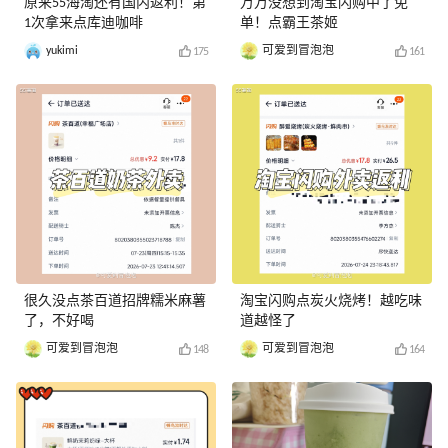
原来55海淘还有国内返利！第
万万没想到淘宝闪购中了免
1次拿来点库迪咖啡
单！点霸王茶姬
yukimi
可爱到冒泡泡
175
161
很久没点茶百道招牌糯米麻薯
淘宝闪购点炭火烧烤！越吃味
了，不好喝
道越怪了
可爱到冒泡泡
可爱到冒泡泡
148
164