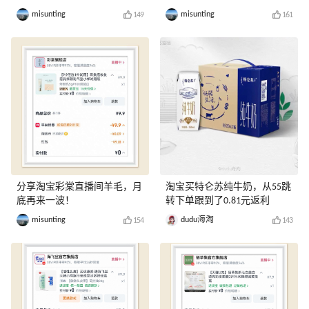
misunting
misunting
149
161
分享淘宝彩棠直播间羊毛，月
淘宝买特仑苏纯牛奶，从55跳
底再来一波！
转下单跟到了0.81元返利
misunting
dudu海淘
154
143