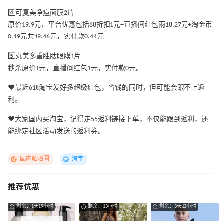
4️⃣可复美净痘面膜2片
原价19.9元，平台优惠包括88折扣1元+直播间红包雨18.27元+淘金币
0.19元共19.46元，实付款0.44元
5️⃣丸美多重胜肽眼膜1片
秒杀原价1元，直播间红包1元，实付款0元。
❤️最近618淘宝发好多超级红包，省钱的同时，但可能会跟不上返
利。
❤️大家国内买淘宝，记得走55返利链接下单，不仅能跟到返利，还
能绑定社区活动发送的返利券。
国内晒晒圈
淘宝
推荐优惠
剩余：1天19小时
剩余：13小时
剩余：3天13小时