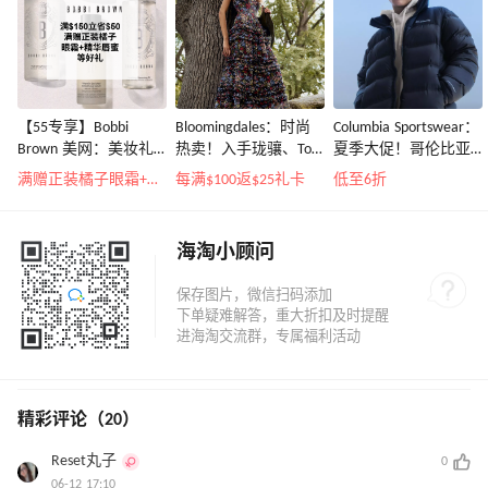
【55专享】Bobbi
Bloomingdales：时尚
Columbia Sportswear：
Brown 美网：美妆礼
热卖！入手珑骧、Tory
夏季大促！哥伦比亚
遇！满$150立省$50
Burch、拉夫劳伦等
运动热卖
满赠正装橘子眼霜+精华唇蜜等好礼
每满$100返$25礼卡
低至6折
海淘小顾问
精彩评论（20）
Reset丸子
0
06-12 17:10