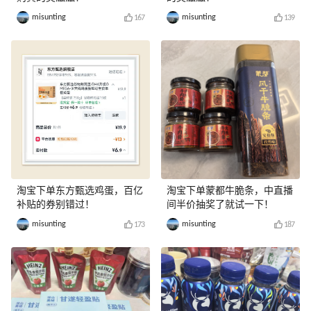
misunting
misunting
167
139
淘宝下单东方甄选鸡蛋，百亿
淘宝下单蒙都牛脆条，中直播
补贴的券别错过！
间半价抽奖了就试一下！
misunting
misunting
173
187