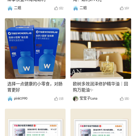
二姐
二姐
182
169
选择一点健康的小零食，对肠
欧树多效润泽修护精华油｜回
胃更好
购万能油✨
pink1990
莹莹子Luna
158
180