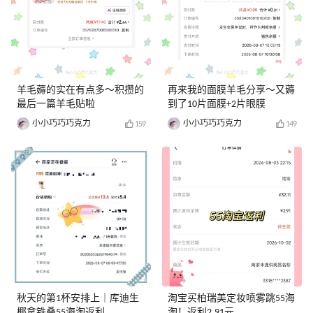
羊毛薅的实在有点多～积攒的
再来我的面膜羊毛分享～又薅
最后一篇羊毛贴啦
到了10片面膜+2片眼膜
小小巧巧巧克力
小小巧巧巧克力
159
149
秋天的第1杯安排上｜库迪生
淘宝买柏瑞美定妆喷雾跳55海
椰拿铁叠55海淘返利
淘！返利2.91元