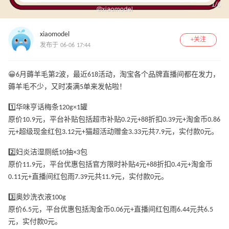
1
/
6
xiaomodel
+关注
发布于 06-06 17:44
😀6月薅羊毛第2波，最近618活动，淘宝各个品牌直播间都在发力，
薅羊毛不少，又时凑满5单来发帖啦！
1️⃣华味亨话梅条120g×1罐
原价10.9元，平台补贴包括超市补贴0.2元+88折扣0.39元+淘金币0.86
元+超级现金红包3.12元+猫超活动赠金3.33元共7.9元，实付款0元。
2️⃣妇炎洁湿厕纸10抽×3包
原价11.9元，平台优惠包括官方限时补贴4元+88折扣0.4元+淘金币
0.11元+直播间红包雨7.39元共11.9元，实付款0元。
3️⃣奥妙洗衣液100g
原价6.5元，平台优惠包括淘金币0.06元+直播间红包雨6.44元共6.5
元，实付款0元。