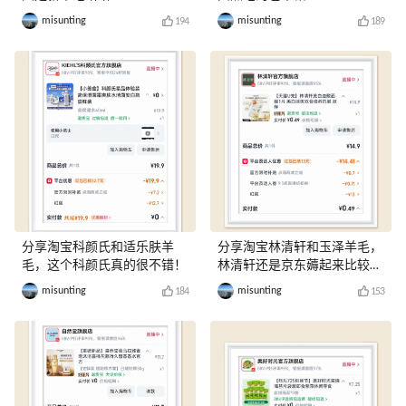
misunting
misunting
194
189
分享淘宝科颜氏和适乐肤羊
分享淘宝林清轩和玉泽羊毛，
毛，这个科颜氏真的很不错！
林清轩还是京东薅起来比较
爽！
misunting
misunting
184
153