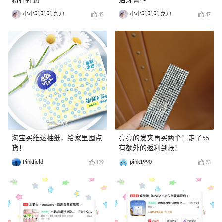
粉扑补货
洁牙膏～
小小巧巧巧克力
小小巧巧巧克力
45
47
淘宝买维达抽纸，给家里囤点
亮亮的发夹再买两个！走了55
货！
有额外的返利到账！
Pinkfield
pink1990
129
23