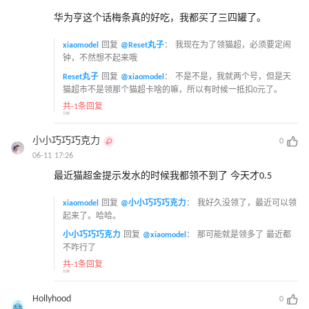
华为亨这个话梅条真的好吃，我都买了三四罐了。
xiaomodel
回复
@Reset丸子
：
我现在为了领猫超，必须要定闹
钟，不然想不起来哦
Reset丸子
回复
@xiaomodel
：
不是不是，我就两个号，但是天
猫超市不是领那个猫超卡啥的嘛，所以有时候一抵扣0元了。
共-1条回复
小小巧巧巧克力
0
06-11 17:26
最近猫超金提示发水的时候我都领不到了 今天才0.5
xiaomodel
回复
@小小巧巧巧克力
：
我好久没领了，最近可以领
起来了。哈哈。
小小巧巧巧克力
回复
@xiaomodel
：
那可能就是领多了 最近都
不咋行了
共-1条回复
Hollyhood
0