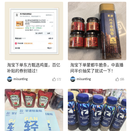
淘宝下单东方甄选鸡蛋，百亿
淘宝下单蒙都牛脆条，中直播
补贴的券别错过！
间半价抽奖了就试一下！
misunting
misunting
172
186