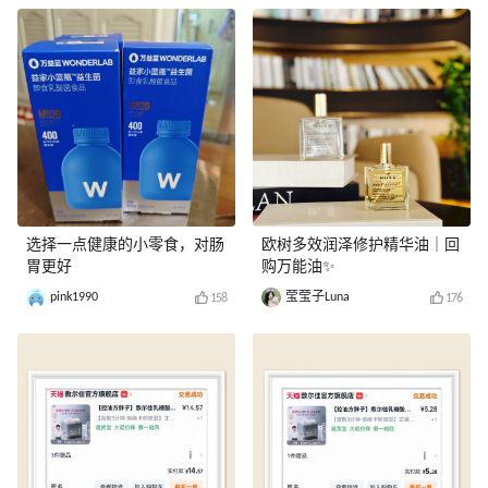
选择一点健康的小零食，对肠
欧树多效润泽修护精华油｜回
胃更好
购万能油✨
pink1990
莹莹子Luna
158
176