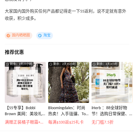
大家国内国外购买任何产品都记得走一下55返利，说不定就有意外
收获，积少成多。
国内晒晒圈
淘宝
推荐优惠
剩余：3天21小时
剩余：2天15小时
剩余：3天3小时
【55专享】Bobbi
Bloomingdales：时尚
iHerb ：88全球好物
Brown 美网：美妆礼
热卖！入手珑骧、Tory
节！选购日常保健、
遇！满$150立省$50
Burch、拉夫劳伦等
健身补剂、护肤洗护
满赠正装橘子眼霜+精华唇蜜等好礼
每满$100返$25礼卡
无门槛7.5折
等