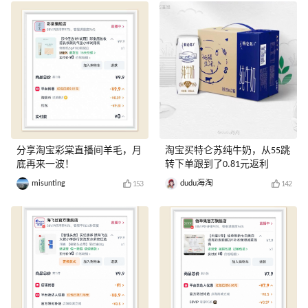
分享淘宝彩棠直播间羊毛，月
淘宝买特仑苏纯牛奶，从55跳
底再来一波！
转下单跟到了0.81元返利
misunting
dudu海淘
153
142