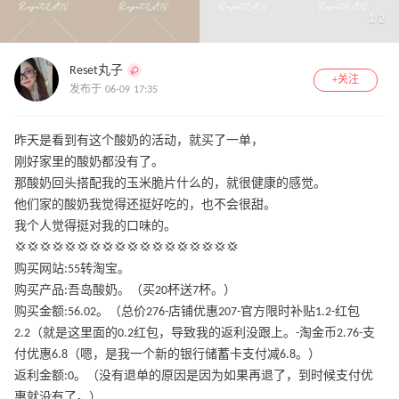
1
/
2
Reset丸子
+关注
发布于 06-09 17:35
昨天是看到有这个酸奶的活动，就买了一单，
刚好家里的酸奶都没有了。
那酸奶回头搭配我的玉米脆片什么的，就很健康的感觉。
他们家的酸奶我觉得还挺好吃的，也不会很甜。
我个人觉得挺对我的口味的。
💢💢💢💢💢💢💢💢💢💢💢💢💢💢💢💢💢💢
购买网站:55转淘宝。
购买产品:吾岛酸奶。（买20杯送7杯。）
购买金额:56.02。（总价276-店铺优惠207-官方限时补贴1.2-红包
2.2（就是这里面的0.2红包，导致我的返利没跟上。-淘金币2.76-支
付优惠6.8（嗯，是我一个新的银行储蓄卡支付减6.8。）
返利金额:0。（没有退单的原因是因为如果再退了，到时候支付优
惠就没有了。）