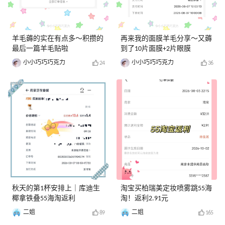
羊毛薅的实在有点多～积攒的
再来我的面膜羊毛分享～又薅
最后一篇羊毛贴啦
到了10片面膜+2片眼膜
小小巧巧巧克力
小小巧巧巧克力
24
36
秋天的第1杯安排上｜库迪生
淘宝买柏瑞美定妆喷雾跳55海
椰拿铁叠55海淘返利
淘！返利2.91元
二姐
二姐
89
165