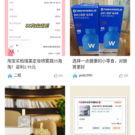
淘宝买柏瑞美定妆喷雾跳55海
选择一点健康的小零食，对肠
淘！返利2.91元
胃更好
二姐
pink1990
165
158