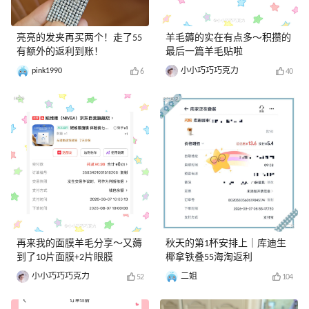
亮亮的发夹再买两个！走了55
羊毛薅的实在有点多～积攒的
有额外的返利到账！
最后一篇羊毛贴啦
pink1990
小小巧巧巧克力
6
40
再来我的面膜羊毛分享～又薅
秋天的第1杯安排上｜库迪生
到了10片面膜+2片眼膜
椰拿铁叠55海淘返利
小小巧巧巧克力
二姐
52
104