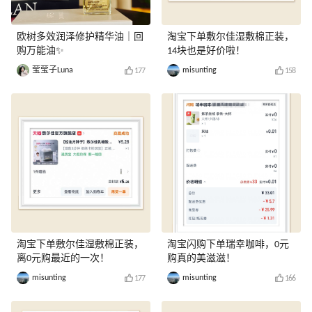
欧树多效润泽修护精华油｜回
淘宝下单敷尔佳湿敷棉正装，
购万能油✨
14块也是好价啦！
莹莹子Luna
misunting
177
158
淘宝下单敷尔佳湿敷棉正装，
淘宝闪购下单瑞幸咖啡，0元
离0元购最近的一次！
购真的美滋滋！
misunting
misunting
177
166