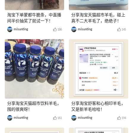
淘宝下单蒙都牛脆条，中直播
分享淘宝天猫超市羊毛，碰上
间半价抽奖了就试一下！
真不二大羊毛了，绝绝子！
misunting
misunting
186
145
分享淘宝天猫超市饮料羊毛，
分享淘宝舒客和心相印羊毛，
囤的很爽呀！
又是新羊毛哈哈！
misunting
misunting
161
194