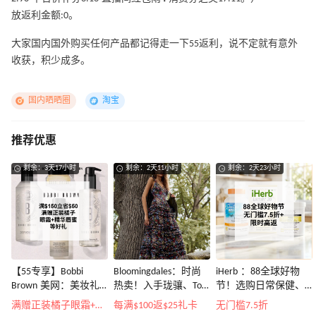
放返利金额:0。
大家国内国外购买任何产品都记得走一下55返利，说不定就有意外
收获，积少成多。
国内晒晒圈
淘宝
推荐优惠
剩余：3天17小时
剩余：2天11小时
剩余：2天23小时
【55专享】Bobbi
Bloomingdales：时尚
iHerb ：88全球好物
Brown 美网：美妆礼
热卖！入手珑骧、Tory
节！选购日常保健、
遇！满$150立省$50
Burch、拉夫劳伦等
健身补剂、护肤洗护
满赠正装橘子眼霜+精华唇蜜等好礼
每满$100返$25礼卡
无门槛7.5折
等