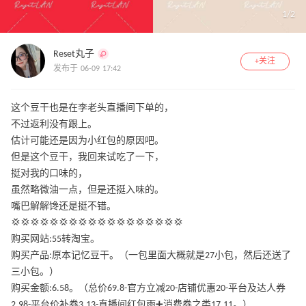
1
/
2
Reset丸子
+关注
发布于 06-09 17:42
这个豆干也是在李老头直播间下单的，
不过返利没有跟上。
估计可能还是因为小红包的原因吧。
但是这个豆干，我回来试吃了一下，
挺对我的口味的，
虽然略微油一点，但是还挺入味的。
嘴巴解解馋还是挺不错。
💢💢💢💢💢💢💢💢💢💢💢💢💢💢💢💢💢💢
购买网站:55转淘宝。
购买产品:原本记忆豆干。（一包里面大概就是27小包，然后还送了
三小包。）
购买金额:6.58。（总价69.8-官方立减20-店铺优惠20-平台及达人券
2.98-平台价补券3.13-直播间红包雨➕消费券之类17.11。）