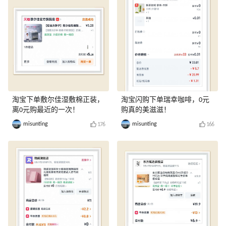
淘宝下单敷尔佳湿敷棉正装，
淘宝闪购下单瑞幸咖啡，0元
离0元购最近的一次！
购真的美滋滋！
misunting
misunting
176
166