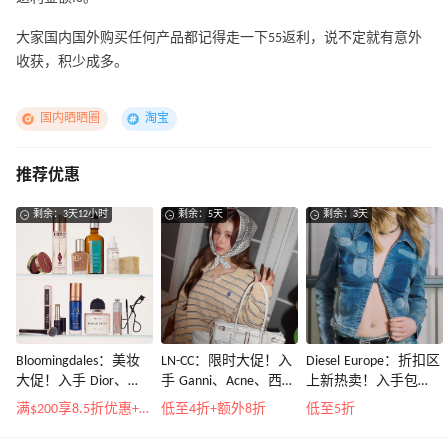
大家国内国外购买任何产品都记得走一下55返利，说不定就有意外
收获，积少成多。
国内晒晒圈
淘宝
推荐优惠
剩余：3天12小时
剩余：5天
剩余：3天
Bloomingdales：美妆
LN-CC：限时大促！入
Diesel Europe：折扣区
大促！入手 Dior、
手 Ganni、Acne、西太
上新热卖！入手包
Prada、TF 等
后等
袋、服饰、鞋履等
满$200享8.5折优惠+部分送好礼
低至4折+额外8折
低至5折