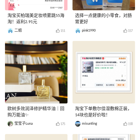
淘宝买柏瑞美定妆喷雾跳55海
选择一点健康的小零食，对肠
淘！返利2.91元
胃更好
二姐
pink1990
151
157
欧树多效润泽修护精华油｜回
淘宝下单敷尔佳湿敷棉正装，
购万能油✨
14块也是好价啦！
莹莹子Luna
misunting
175
158