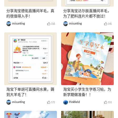
分享淘宝德佑直播间羊毛，真
分享淘宝达尔肤直播间羊毛，
的很值得入手！
为了肥料连片片都不放过！
misunting
misunting
156
145
淘宝下单胡可直播间水果，薅
淘宝买小学生生字练习帖，为
到大羊毛了！
新学期做准备！！
misunting
Pinkfield
172
151