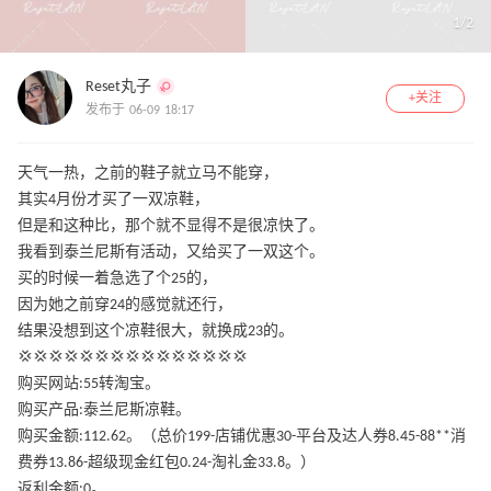
1
/
2
Reset丸子
+关注
发布于 06-09 18:17
天气一热，之前的鞋子就立马不能穿，
其实4月份才买了一双凉鞋，
但是和这种比，那个就不显得不是很凉快了。
我看到泰兰尼斯有活动，又给买了一双这个。
买的时候一着急选了个25的，
因为她之前穿24的感觉就还行，
结果没想到这个凉鞋很大，就换成23的。
💢💢💢💢💢💢💢💢💢💢💢💢💢💢💢
购买网站:55转淘宝。
购买产品:泰兰尼斯凉鞋。
购买金额:112.62。（总价199-店铺优惠30-平台及达人券8.45-88**消
费券13.86-超级现金红包0.24-淘礼金33.8。）
返利金额:0。