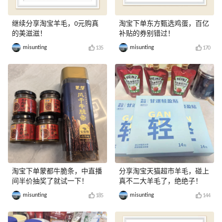
继续分享淘宝羊毛，0元购真
淘宝下单东方甄选鸡蛋，百亿
的美滋滋！
补贴的券别错过！
misunting
misunting
135
170
淘宝下单蒙都牛脆条，中直播
分享淘宝天猫超市羊毛，碰上
间半价抽奖了就试一下！
真不二大羊毛了，绝绝子！
misunting
misunting
185
144