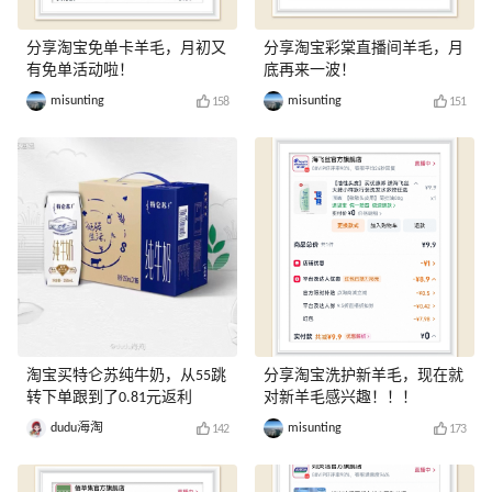
分享淘宝免单卡羊毛，月初又
分享淘宝彩棠直播间羊毛，月
有免单活动啦！
底再来一波！
misunting
misunting
158
151
淘宝买特仑苏纯牛奶，从55跳
分享淘宝洗护新羊毛，现在就
转下单跟到了0.81元返利
对新羊毛感兴趣！！！
dudu海淘
misunting
142
173