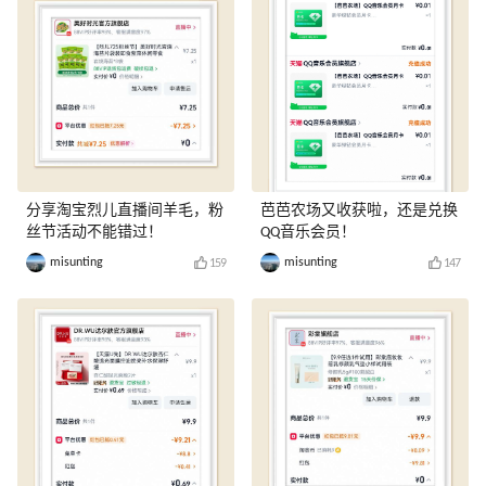
分享淘宝烈儿直播间羊毛，粉
芭芭农场又收获啦，还是兑换
丝节活动不能错过！
QQ音乐会员！
misunting
misunting
159
147