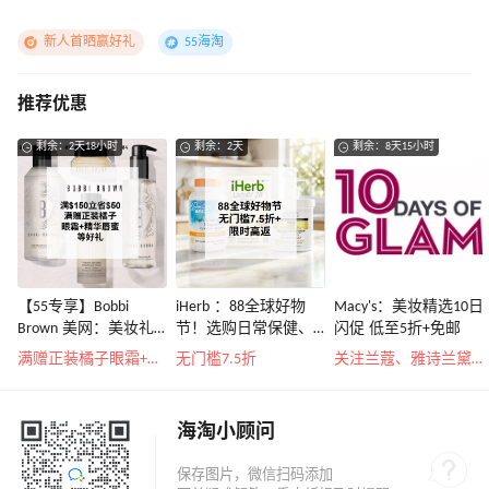
新人首晒赢好礼
55海淘
推荐优惠
剩余：2天18小时
剩余：2天
剩余：8天15小时
【55专享】Bobbi
iHerb ：88全球好物
Macy's：美妆精选10日
Brown 美网：美妆礼
节！选购日常保健、
闪促 低至5折+免邮
遇！满$150立省$50
健身补剂、护肤洗护
满赠正装橘子眼霜+精华唇蜜等好礼
无门槛7.5折
关注兰蔻、雅诗兰黛等 每日更新
等
海淘小顾问