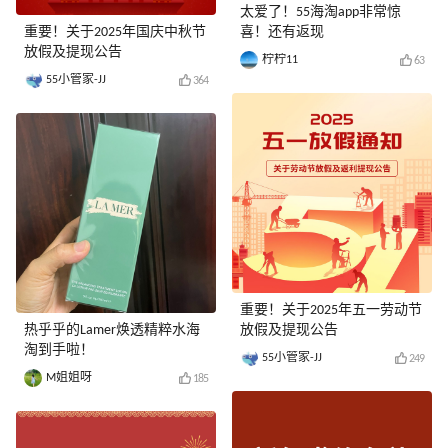
太爱了！55海淘app非常惊
重要！关于2025年国庆中秋节
喜！还有返现
放假及提现公告
柠柠11
63
55小管家-JJ
364
重要！关于2025年五一劳动节
热乎乎的Lamer焕透精粹水海
放假及提现公告
淘到手啦！
55小管家-JJ
249
M姐姐呀
185