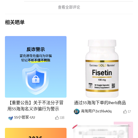
查看全部评论
相关晒单
【重要公告】关于不法分子冒
通过55海淘下单的iherb商品
用55海淘名义诈骗行为警示
海淘用户Ze1f6vA0q
17
55小管家-UU
338