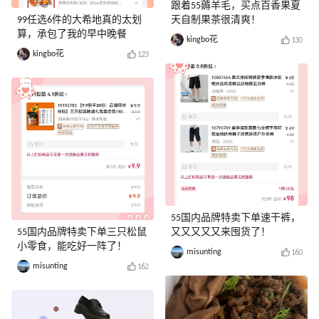
跟着55薅羊毛，买点百香果夏
99任选6件的大希地真的太划
天自制果茶很清爽！
算，承包了我的早中晚餐
kingbo花
130
kingbo花
123
55国内品牌特卖下单速干裤，
55国内品牌特卖下单三只松鼠
又又又又又来囤货了！
小零食，能吃好一阵了！
misunting
160
misunting
162