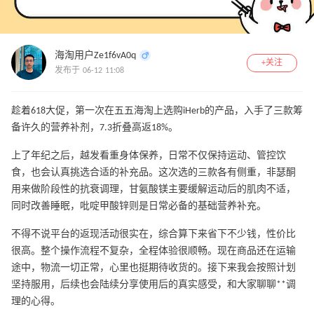
海淘用户Ze1f6vA0q
+关注
发布于 06-12 11:08
趁着618大促，第一次在五五海淘上选购iHerb的产品，入手了三款筹
备许久的营养补剂，7.3折叠高返18%。
上了年纪之后，越发看重身体保养，日常不仅保持运动、管控饮
食，也会认真挑选合适的补充品。这次选的三款各有侧重，非瑟酮
用来做阶段性的抗衰调理，甘氨酸镁主要缓解运动后的肌肉不适，
同时改善睡眠，吡啶甲酸锌则是日常必备的基础营养补充。
不得不说平台的返现活动很实在，综合算下来省下不少钱，性价比
很高。整个操作流程不复杂，全程体验很顺畅。现在商品还在运输
途中，物流一切正常，心里也挺期待收货的。接下来我会按照计划
坚持服用，后续也会陆续分享使用后的真实感受，和大家聊聊**调
理的心得。