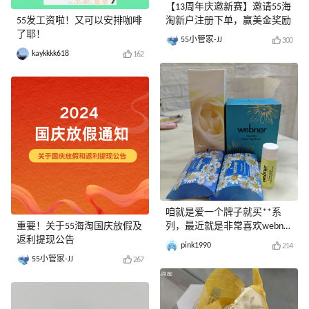
【13周年庆邀新赛】邀请55海
55发工资啦！又可以安排咖啡
淘新户注册下单，赢美金奖励
了耶！
55小管家-JJ
300
kaykkkk618
162
咱就是爱一个牌子就买**系
重要！关于55海淘国庆放假及
列，最近就是非常喜欢webner
返利提现公告
这个品牌！
pink1990
214
55小管家-JJ
267