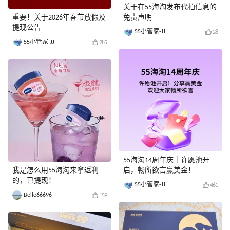
关于在55海淘发布代拍信息的
重要！关于2026年春节放假及
免责声明
提现公告
55小管家-JJ
28
55小管家-JJ
285
55海淘14周年庆｜许愿池开
我是怎么用55海淘来拿返利
启，畅所欲言赢美金！
的，已提现！
55小管家-JJ
461
Belle66696
159