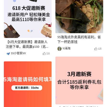
55海淘点外卖真的有返利，省
【6月大促邀新赛】邀请新人
下一杯奶茶钱
注册下单，最高赢$110（名单
Yi海淘
128
已公布）
55小管家VV
326