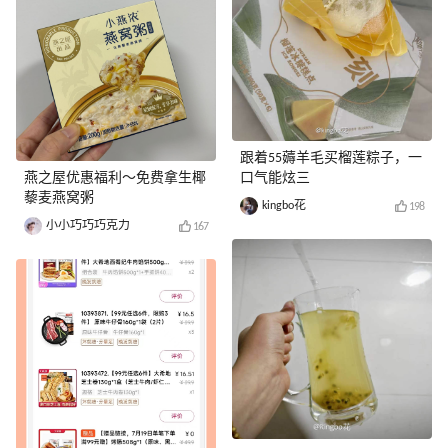
跟着55薅羊毛买榴莲粽子，一
燕之屋优惠福利～免费拿生椰
口气能炫三
藜麦燕窝粥
kingbo花
198
小小巧巧巧克力
167