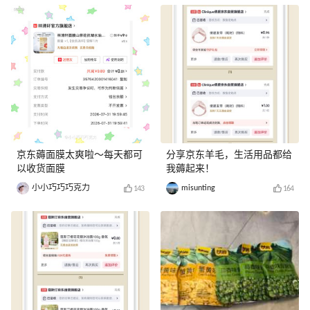
京东薅面膜太爽啦～每天都可
分享京东羊毛，生活用品都给
以收货面膜
我薅起来！
小小巧巧巧克力
misunting
143
164