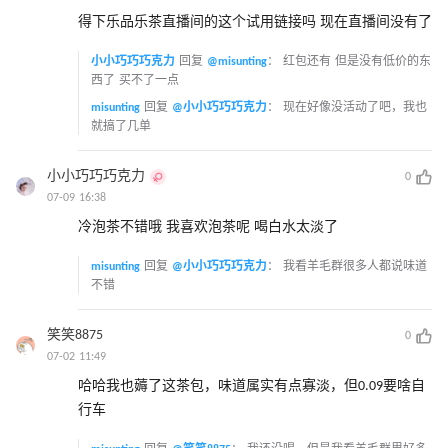
得下乐品乐茶直播间的这个试用链接吗 现在直播间没有了
小小巧巧巧克力
回复
@misunting
：
红包还有 但是没有低价的东
西了 买不了一点
misunting
回复
@小小巧巧巧克力
：
现在好像没活动了吧，我也
就搞了几单
小小巧巧巧克力
0
07-09 16:38
冷泡茶不错哦 我喜欢泡茶呢 喝白水太淡了
misunting
回复
@小小巧巧巧克力
：
我看羊毛群很多人都说味道
不错
笑笑8875
0
07-02 11:49
哈哈我也薅了这茶包，味道属实有点寡淡，但0.09要啥自
行车