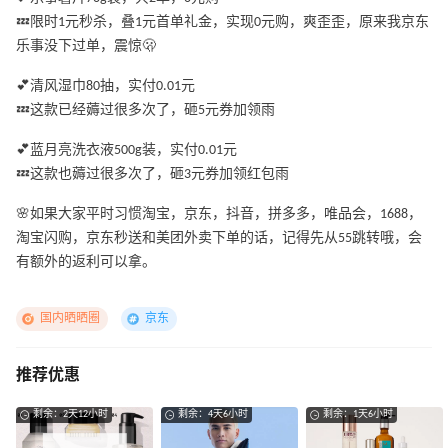
💤限时1元秒杀，叠1元首单礼金，实现0元购，爽歪歪，原来我京东
乐事没下过单，震惊🫢
💕清风湿巾80抽，实付0.01元
💤这款已经薅过很多次了，砸5元券加领雨
💕蓝月亮洗衣液500g装，实付0.01元
💤这款也薅过很多次了，砸3元券加领红包雨
🌸如果大家平时习惯淘宝，京东，抖音，拼多多，唯品会，1688，
淘宝闪购，京东秒送和美团外卖下单的话，记得先从55跳转哦，会
有额外的返利可以拿。
国内晒晒圈
京东
推荐优惠
剩余：2天12小时
剩余：4天6小时
剩余：1天6小时