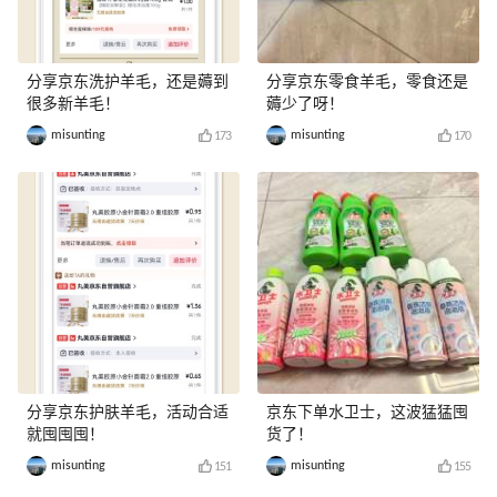
分享京东洗护羊毛，还是薅到
分享京东零食羊毛，零食还是
很多新羊毛！
薅少了呀！
misunting
misunting
173
170
分享京东护肤羊毛，活动合适
京东下单水卫士，这波猛猛囤
就囤囤囤！
货了！
misunting
misunting
151
155