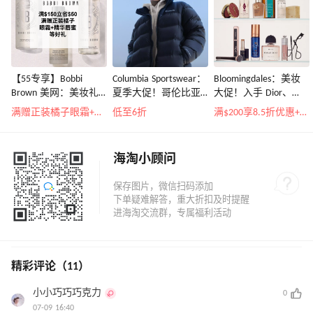
【55专享】Bobbi
Columbia Sportswear：
Bloomingdales：美妆
Brown 美网：美妆礼
夏季大促！哥伦比亚
大促！入手 Dior、
遇！满$150立省$50
运动热卖
Prada、TF 等
满赠正装橘子眼霜+精华唇蜜等好礼
低至6折
满$200享8.5折优惠+部分送好礼
海淘小顾问
精彩评论（11）
小小巧巧巧克力
0
07-09 16:40