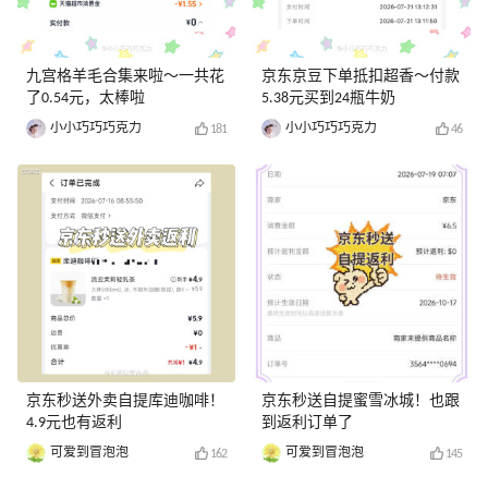
九宫格羊毛合集来啦～一共花
京东京豆下单抵扣超香～付款
了0.54元，太棒啦
5.38元买到24瓶牛奶
小小巧巧巧克力
小小巧巧巧克力
181
46
京东秒送外卖自提库迪咖啡！
京东秒送自提蜜雪冰城！也跟
4.9元也有返利
到返利订单了
可爱到冒泡泡
可爱到冒泡泡
162
145