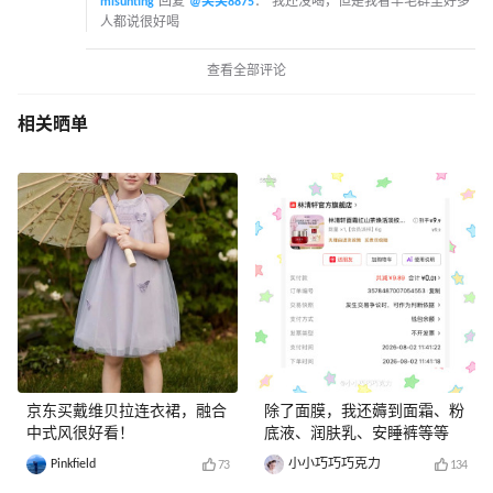
misunting
回复
@笑笑8875
：
我还没喝，但是我看羊毛群里好多
人都说很好喝
查看全部评论
相关晒单
京东买戴维贝拉连衣裙，融合
除了面膜，我还薅到面霜、粉
中式风很好看！
底液、润肤乳、安睡裤等等
Pinkfield
小小巧巧巧克力
73
134