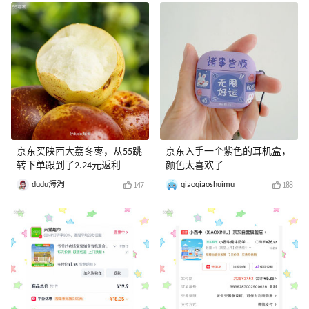
京东买陕西大荔冬枣，从55跳
京东入手一个紫色的耳机盒，
转下单跟到了2.24元返利
颜色太喜欢了
dudu海淘
qiaoqiaoshuimu
147
188