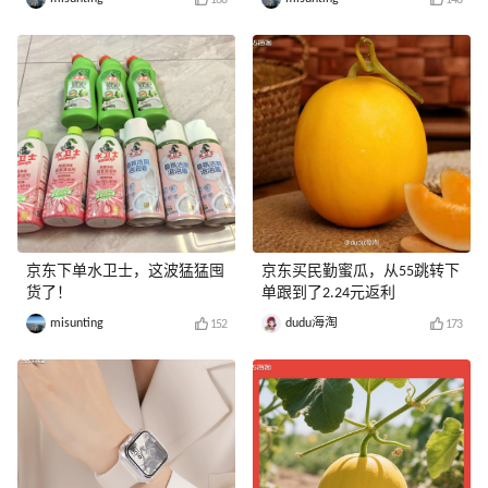
168
148
京东下单水卫士，这波猛猛囤
京东买民勤蜜瓜，从55跳转下
货了！
单跟到了2.24元返利
misunting
dudu海淘
152
173