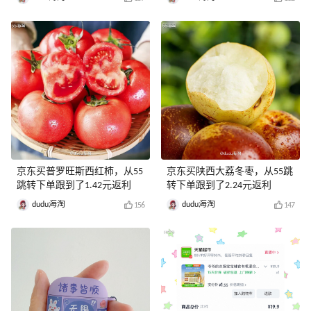
京东买普罗旺斯西红柿，从55
京东买陕西大荔冬枣，从55跳
跳转下单跟到了1.42元返利
转下单跟到了2.24元返利
dudu海淘
dudu海淘
156
147