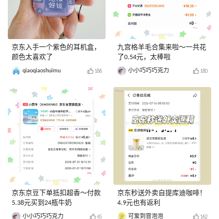
京东入手一个紫色的耳机盒，
九宫格羊毛合集来啦～一共花
颜色太喜欢了
了0.54元，太棒啦
qiaoqiaoshuimu
小小巧巧巧克力
186
180
京东京豆下单抵扣超香～付款
京东秒送外卖自提库迪咖啡！
5.38元买到24瓶牛奶
4.9元也有返利
小小巧巧巧克力
可爱到冒泡泡
45
162