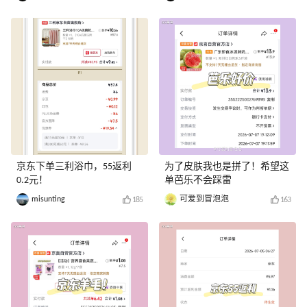
京东下单三利浴巾，55返利
为了皮肤我也是拼了！希望这
0.2元！
单芭乐不会踩雷
misunting
可爱到冒泡泡
185
163