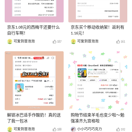
京东1.08元的西梅干还要什么
京东买个移动收纳架！返利有
自行车啊！
1.16元！
可爱到冒泡泡
可爱到冒泡泡
187
161
解锁冰巴适手作酸奶！真的送
购物节结束羊毛也变少啦～勉
了我一包冰
强凑齐九宫格啦
可爱到冒泡泡
小小巧巧巧克力
188
192