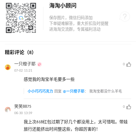
海淘小顾问
精彩评论（8）
一只橙子耶
0
07-02 11:21
感觉我的淘宝羊毛要多一些
小小巧巧巧克力
回复
@一只橙子耶
：
我淘宝都没什么羊毛
笑笑8875
0
06-30 13:39
我上次618红包过期了好几个都没用上，太可惜啦。带娃
旅行还能挤出时间整这些，你超厉害的！