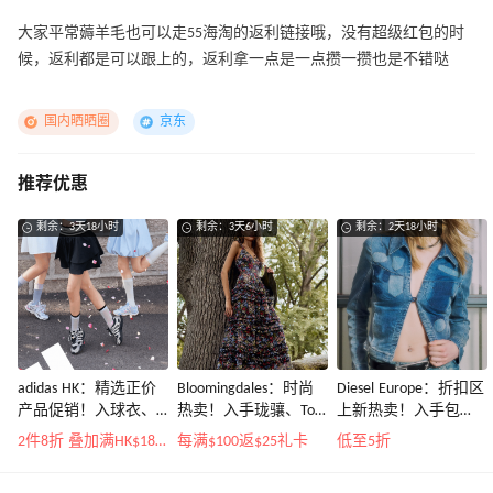
大家平常薅羊毛也可以走55海淘的返利链接哦，没有超级红包的时
候，返利都是可以跟上的，返利拿一点是一点攒一攒也是不错哒
国内晒晒圈
京东
推荐优惠
剩余：3天18小时
剩余：3天6小时
剩余：2天18小时
adidas HK：精选正价
Bloomingdales：时尚
Diesel Europe：折扣区
产品促销！入球衣、
热卖！入手珑骧、Tory
上新热卖！入手包
金属银跆拳道鞋等
Burch、拉夫劳伦等
袋、服饰、鞋履等
2件8折 叠加满HK$1800-100
每满$100返$25礼卡
低至5折