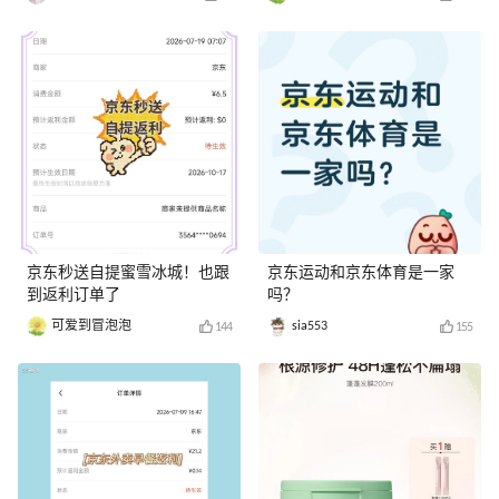
京东秒送自提蜜雪冰城！也跟
京东运动和京东体育是一家
到返利订单了
吗？
可爱到冒泡泡
sia553
144
155