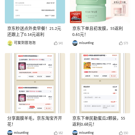
京东秒送点外卖早餐！21.2元
京东下单且初发膜，55返利
还跟上了0.14元返利
0.61元！
可爱到冒泡泡
misunting
141
173
分享面膜羊毛，京东淘宝齐开
京东下单民勤蜜瓜2颗装，55
花！
返利0.68元！
misunting
misunting
162
150