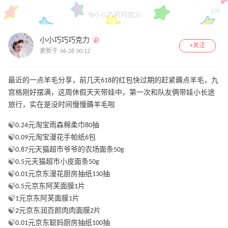
1
/
9
小小巧巧巧克力
+关注
更新于 06-28 00:12
最近的一点羊毛分享，前几天618的红包快过期的赶紧薅点羊毛，九
宫格刚好摆满，这周休假天天带娃中，第一次和队友俩带娃小长途
旅行，实在是没时间慢慢薅羊毛啦
🍃0.24元淘宝雨森棉柔巾80抽
🍃0.09元淘宝漫花手帕纸6包
🍃0.87元天猫超市爷爷的农场面条50g
🍃0.5元天猫超市小皮面条50g
🍃0.01元京东漫花厨房抽纸130抽
🍃0.5元京东阿芙面膜1片
🍃1元京东阿芙面膜1片
🍃2元京东润百颜肉肉面膜2片
🍃0.01元京东聪妈厨房抽纸100抽