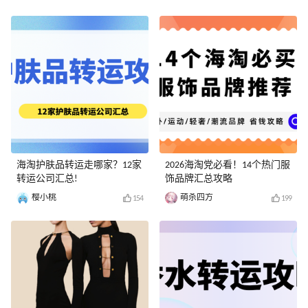
海淘护肤品转运走哪家？12家
2026海淘党必看！14个热门服
转运公司汇总!
饰品牌汇总攻略
樱小桃
萌杀四方
154
199