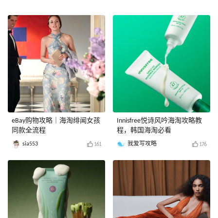
eBay购物攻略｜海淘绯闻女孩
Innisfree悦诗风吟海淘攻略教
同款全流程
程，韩国海淘必看
sia553
我爱写攻略
161
176