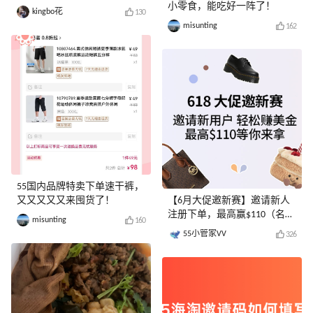
小零食，能吃好一阵了！
kingbo花
130
misunting
162
55国内品牌特卖下单速干裤，
又又又又又来囤货了！
【6月大促邀新赛】邀请新人
注册下单，最高赢$110（名单
misunting
160
已公布）
55小管家VV
326