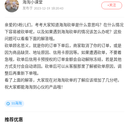
海淘小课堂
+关注
发布于 2023-12-19 18:20:43
亲爱的5粉儿们，考考大家知道海淘砍单是什么意思吗？在什么情况
下容易被砍单呢，以及如果遇到海淘砍单的情况该怎么办呢？这些
问题可以看看下面的解答哦。
砍单顾名思义，就是你的订单下单后，商家取消了你的订单，或是
因为商品缺货、地址原因、信用卡原因等。如果遭遇砍单，不要着
急哦，砍单后信用卡预授权的订单金额会自动解除冻结，若是其他
方式支付会自动退回。砍单后可以从客服那里了解被砍单原因，调
整后再重新下单哦。
看了上面的解答，大家现在对海淘砍单的了解应该增加了几分吧，
祝大家都能海淘到心仪的产品哦！
55海淘
推荐优惠