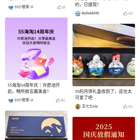
的，已提现！
55小管家-JJ
28
Belle66696
159
55海淘14周年庆｜许愿池开
启，畅所欲言赢美金！
55的月饼礼盒收到了，这也太
可爱了吧
55小管家-JJ
461
五七七nie
151