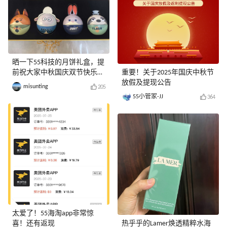
晒一下55科技的月饼礼盒，提
前祝大家中秋国庆双节快乐
重要！关于2025年国庆中秋节
哦！
放假及提现公告
misunting
205
55小管家-JJ
364
太爱了！55海淘app非常惊
喜！还有返现
热乎乎的Lamer焕透精粹水海