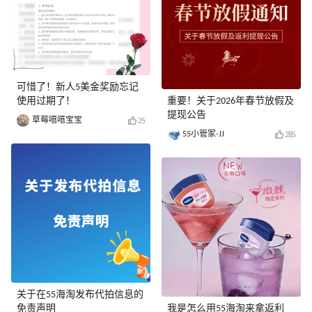
可惜了！新人5美金奖励忘记
使用过期了！
重要！关于2026年春节放假及
提现公告
草莓嘻嘻宝宝
25
55小管家-JJ
285
关于在55海淘发布代拍信息的
免责声明
我是怎么用55海淘来拿返利