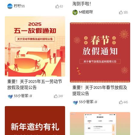
淘到手啦！
柠柠11
63
M姐姐呀
185
重要！关于2025年五一劳动节
放假及提现公告
重要！关于2025年春节放假及
提现公告
55小管家-JJ
249
55小管家-JJ
445