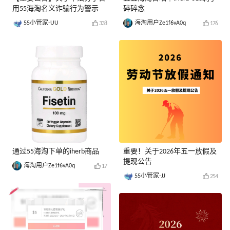
用55海淘名义诈骗行为警示
碎碎念
55小管家-UU
海淘用户Ze1f6vA0q
338
176
通过55海淘下单的iherb商品
重要！关于2026年五一放假及
提现公告
海淘用户Ze1f6vA0q
17
55小管家-JJ
254