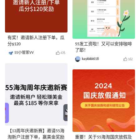
有奖！邀请新人注册下单，瓜
分$120
55发工资啦！又可以安排咖啡
了耶！
55小管家VV
476
kaykkkk618
162
【13周年庆邀新赛】邀请55海
淘新户注册下单，赢美金奖励
重要！关于55海淘国庆放假及