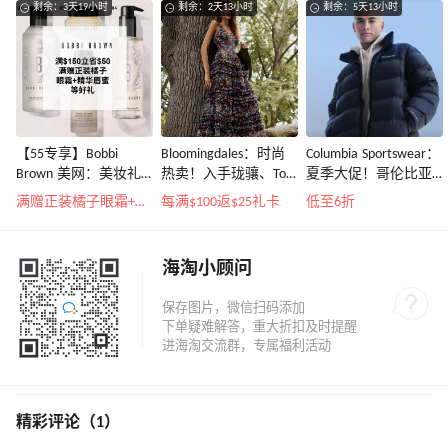
剩余：3天19小时
剩余：2天13小时
剩余：5天13小时
【55专享】Bobbi
Bloomingdales：时尚
Columbia Sportswear：
Brown 美网：美妆礼
热卖！入手珑骧、Tory
夏季大促！哥伦比亚
遇！满$150立省$50
Burch、拉夫劳伦等
运动热卖
满赠正装橘子眼霜+精华唇蜜等好礼
每满$100返$25礼卡
低至6折
海淘小顾问
精彩评论（1）