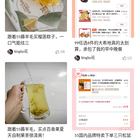
跟着55薅羊毛买榴莲粽子，一
口气能炫三
99任选6件的大希地真的太划
算，承包了我的早中晚餐
kingbo花
198
kingbo花
123
跟着55薅羊毛，买点百香果夏
天自制果茶很清爽！
55国内品牌特卖下单三只松鼠