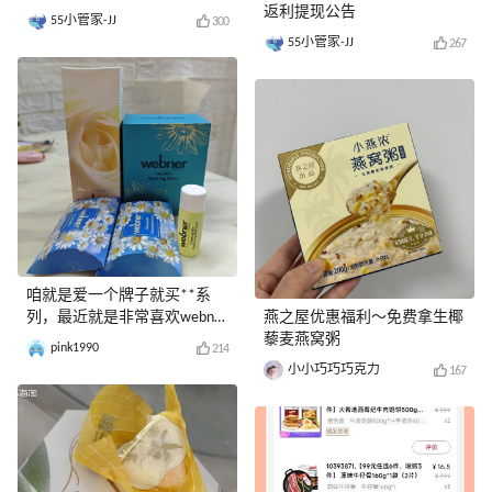
返利提现公告
55小管家-JJ
300
55小管家-JJ
267
咱就是爱一个牌子就买**系
列，最近就是非常喜欢webner
燕之屋优惠福利～免费拿生椰
这个品牌！
藜麦燕窝粥
pink1990
214
小小巧巧巧克力
167