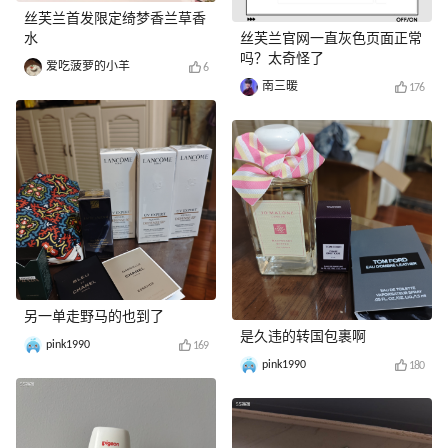
丝芙兰首发限定绮梦香兰草香
水
丝芙兰官网一直灰色页面正常
吗？太奇怪了
爱吃菠萝的小羊
6
南三暖
176
另一单走野马的也到了
是久违的转国包裹啊
pink1990
169
pink1990
180