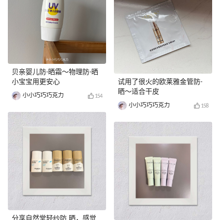
贝亲婴儿防-晒霜～物理防-晒
小宝宝用更安心
试用了很火的欧莱雅金管防-
晒～适合干皮
小小巧巧巧克力
154
小小巧巧巧克力
158
分享自然堂轻纱防 晒，感觉