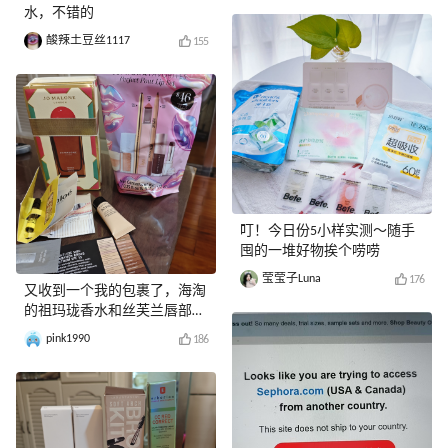
水，不错的
酸辣土豆丝1117
155
叮！今日份5小样实测～随手
囤的一堆好物挨个唠唠
莹莹子Luna
176
又收到一个我的包裹了，海淘
的祖玛珑香水和丝芙兰唇部套
装
pink1990
186