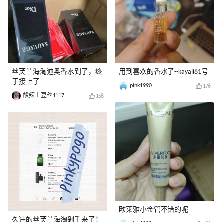
丝芙兰海淘迪奥香水到了，终
用到喜欢的香水了--kayali81号
于接上了
pink1990
176
酸辣土豆丝1117
158
欧莱雅小金管不错的呢
久违的丝芙兰海淘剁手来了！