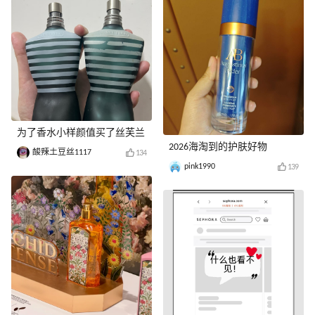
为了香水小样颜值买了丝芙兰
2026海淘到的护肤好物
酸辣土豆丝1117
134
pink1990
139