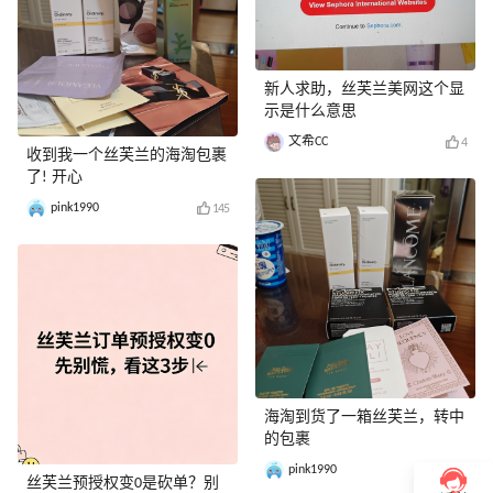
新人求助，丝芙兰美网这个显
示是什么意思
文希CC
4
收到我一个丝芙兰的海淘包裹
了! 开心
pink1990
145
海淘到货了一箱丝芙兰，转中
的包裹
pink1990
189
丝芙兰预授权变0是砍单？别