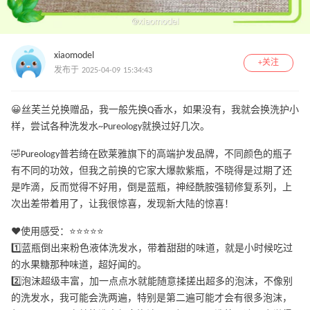
xiaomodel
+关注
发布于 2025-04-09 15:34:43
😀丝芙兰兑换赠品，我一般先换Q香水，如果没有，我就会换洗护小
样，尝试各种洗发水~Pureology就换过好几次。
🤣Pureology普若绮在欧莱雅旗下的高端护发品牌，不同颜色的瓶子
有不同的功效，但我之前换的它家大爆款紫瓶，不晓得是过期了还
是咋滴，反而觉得不好用，倒是蓝瓶，神经酰胺强韧修复系列，上
次出差带着用了，让我很惊喜，发现新大陆的惊喜！
❤️使用感受：⭐️⭐️⭐️⭐️⭐️
1️⃣蓝瓶倒出来粉色液体洗发水，带着甜甜的味道，就是小时候吃过
的水果糖那种味道，超好闻的。
2️⃣泡沫超级丰富，加一点点水就能随意揉搓出超多的泡沫，不像别
的洗发水，我可能会洗两遍，特别是第二遍可能才会有很多泡沫，