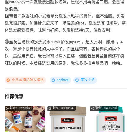
但Pureology一次就能洗出超多泡沫，压根不用再洗第二遍，会觉得
是浪费。
3️⃣带着同款香味的护发素是比洗发水粘稠的膏体，但不油腻。头发
洗完很舒服，仿佛给头皮来了一场温柔的spa，洗发洗完很顺滑，整
体洗发感受很棒，味道也好闻，头发能坚持3天，值得安利！
😇丝芙兰赠送的是洗发水50ml+护发素50ml，超大方啊，能用3，4
次，算是个很有诚意的大中样了。而且经常有，各种颜色的挨个
送，虽然用完它，我觉得可以购入正装，但趁着丝芙兰目前还在疯
狂送的时候，本着经济实用的原则，我先多多撸点赠品吧，哈哈。
小众海淘品牌大揭秘
Sephora
美妆个护
推荐优惠
剩余：3天13小时
剩余：3天13小时
剩余：3天13小时