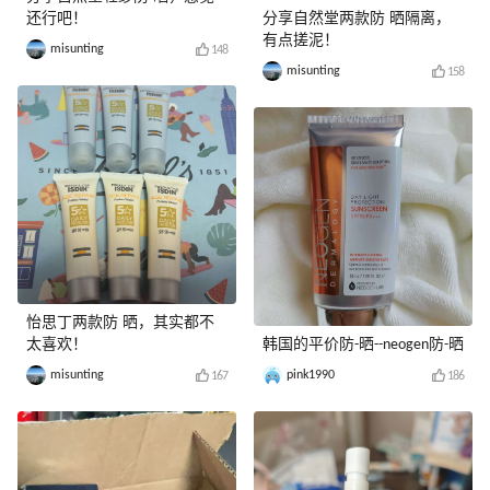
还行吧！
分享自然堂两款防 晒隔离，
有点搓泥！
misunting
148
misunting
158
怡思丁两款防 晒，其实都不
太喜欢！
韩国的平价防-晒--neogen防-晒
misunting
pink1990
167
186