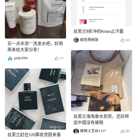
丝芙兰8折冲的Kosas止汗露
能吃两碗饭
143
买一点丰添**洗发水吧，好用
再来给大家分享！
pink1990
177
丝芙兰海淘香水到货，还好转
运中国没有被税
酸辣土豆丝1117
281
丝芙兰赶在520算收货蔚来香