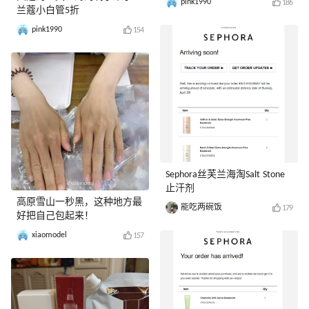
pink1990
186
兰蔻小白管5折
pink1990
154
Sephora丝芙兰海淘Salt Stone
止汗剂
高原雪山一秒黑，这种地方最
能吃两碗饭
179
好把自己包起来！
xiaomodel
157