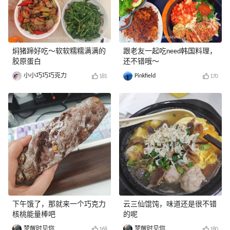
焖猪蹄好吃～软软糯糯满满的
跟老友一起吃need韩国料理，
胶原蛋白
还不错哦～
小小巧巧巧克力
Pinkfield
181
170
下午饿了，那就来一个巧克力
云三仙馄饨，味道还是很不错
核桃能量棒吧
的呢
梦醒时见你
梦醒时见你
168
180