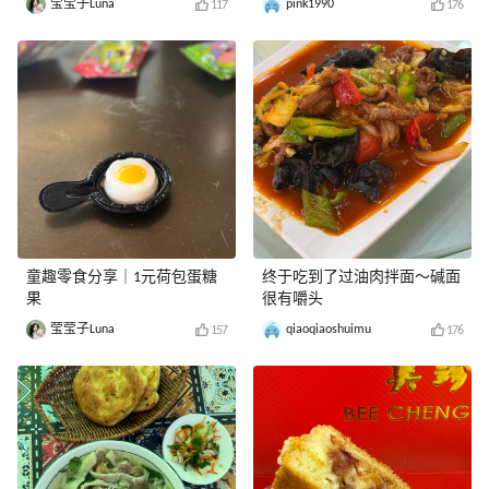
莹莹子Luna
pink1990
117
176
童趣零食分享｜1元荷包蛋糖
终于吃到了过油肉拌面～碱面
果
很有嚼头
莹莹子Luna
qiaoqiaoshuimu
157
176