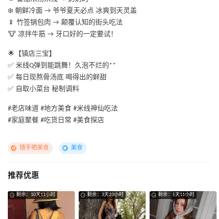
❄️ 朝鲜冷面 → 爷爷夏天必点 冰爽到天灵盖
🍢 竹签锅包肉 → 颠覆认知的街头吃法
🐮 凉拌牛筋 → 牙口好的一定要试！
🌟【镇店三宝】
✅ 米线Q弹到能跳舞！久泡不烂的**
✅ 每日现熬骨汤底 喝得出的鲜甜
✅ 自取小菜台 秘制调料
#老店味道 #地方美食 #米线神仙吃法
#家庭聚餐 #吃货日常 #美食探店
随手晒美食
美食
推荐优惠
剩余：10天11小时
剩余：3天23小时
剩余：5天11小时