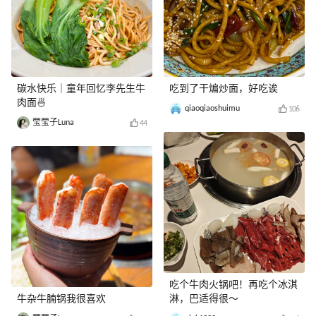
碳水快乐｜童年回忆李先生牛
吃到了干煸炒面，好吃诶
肉面🍜
qiaoqiaoshuimu
106
莹莹子Luna
44
吃个牛肉火锅吧！再吃个冰淇
牛杂牛腩锅我很喜欢
淋，巴适得很～