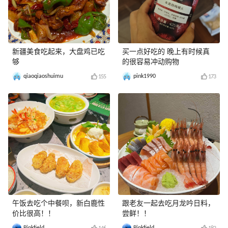
新疆美食吃起来，大盘鸡已吃
买一点好吃的 晚上有时候真
够
的很容易冲动购物
qiaoqiaoshuimu
pink1990
155
173
午饭去吃个中餐呗，新白鹿性
跟老友一起去吃月龙吟日料，
价比很高！！
尝鲜！！
Pinkfield
Pinkfield