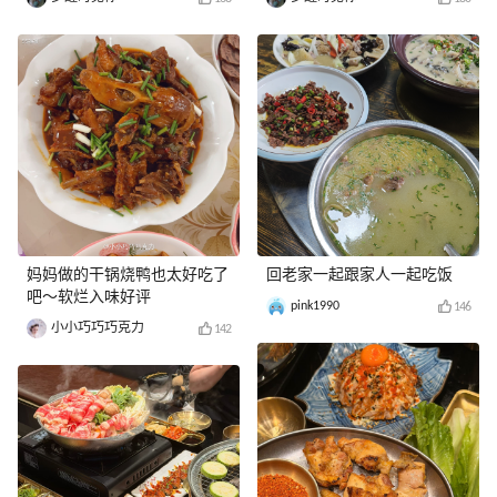
妈妈做的干锅烧鸭也太好吃了
回老家一起跟家人一起吃饭
吧～软烂入味好评
pink1990
146
小小巧巧巧克力
142