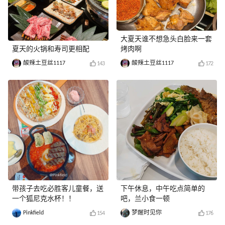
大夏天谁不想急头白脸来一套
夏天的火锅和寿司更相配
烤肉啊
酸辣土豆丝1117
酸辣土豆丝1117
143
172
带孩子去吃必胜客儿童餐，送
下午休息，中午吃点简单的
一个狐尼克水杯！！
吧，兰小食一顿
Pinkfield
梦醒时见你
154
176