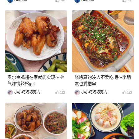
146
182
奥尔良鸡翅在家就能实现～空
烧烤真的没人不爱吃吧～小朋
气炸锅轻松get
友也爱撸串
小小巧巧巧克力
小小巧巧巧克力
152
183