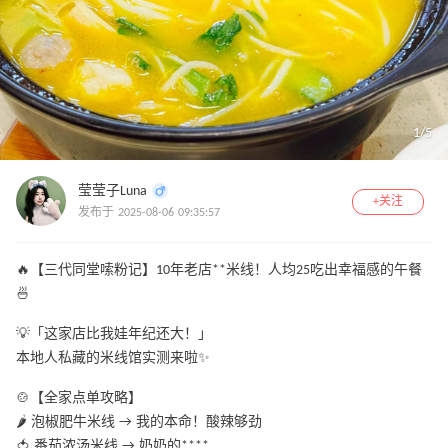
1
/
5
莹莹子Luna
+关注
发布于 2025-08-06 09:35:57
🔥【三代同堂嗦粉记】10年老店**米线！人均25吃出幸福感的午餐
🍜
💡「这家店比我娃年纪还大！」
本地人私藏的米线馆实测来啦✨
🍲【全家点单攻略】
🌶️ 泡椒肥牛米线 → 我的本命！酸辣够劲
🍅 番茄浓汤米线 → 奶奶的****