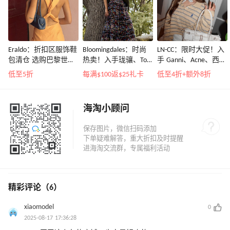
Eraldo：折扣区服饰鞋
Bloomingdales：时尚
LN-CC：限时大促！入
包清仓 选购巴黎世
热卖！入手珑骧、Tory
手 Ganni、Acne、西太
家、Toteme、西太后
Burch、拉夫劳伦等
后等
低至5折
每满$100返$25礼卡
低至4折+额外8折
等
海淘小顾问
精彩评论（6）
xiaomodel
0
2025-08-17 17:36:28