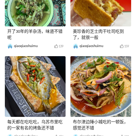
开了30年的羊杂汤，味道不错
美珍香的芝士肉干吐司吃到
呢
了，就很一般
qiaoqiaoshuimu
qiaoqiaoshuimu
139
159
每天都在吃吃吃，乌苏市里吃
布尔津边陲小城吃的一顿饭，
的一家有名的烤鱼还不错
感觉还不错