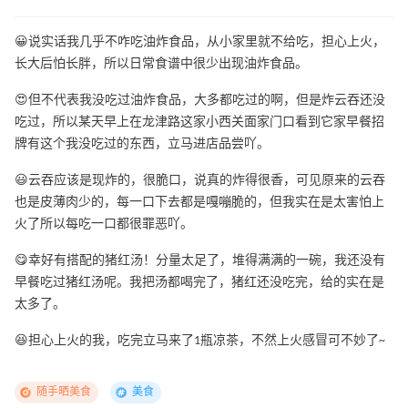
😀说实话我几乎不咋吃油炸食品，从小家里就不给吃，担心上火，
长大后怕长胖，所以日常食谱中很少出现油炸食品。
😍但不代表我没吃过油炸食品，大多都吃过的啊，但是炸云吞还没
吃过，所以某天早上在龙津路这家小西关面家门口看到它家早餐招
牌有这个我没吃过的东西，立马进店品尝吖。
😃云吞应该是现炸的，很脆口，说真的炸得很香，可见原来的云吞
也是皮薄肉少的，每一口下去都是嘎嘣脆的，但我实在是太害怕上
火了所以每吃一口都很罪恶吖。
😋幸好有搭配的猪红汤！分量太足了，堆得满满的一碗，我还没有
早餐吃过猪红汤呢。我把汤都喝完了，猪红还没吃完，给的实在是
太多了。
😆担心上火的我，吃完立马来了1瓶凉茶，不然上火感冒可不妙了~
随手晒美食
美食