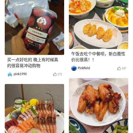
午饭去吃个中餐呗，新白鹿性
买一点好吃的 晚上有时候真
价比很高！！
的很容易冲动购物
Pinkfield
147
pink1990
173