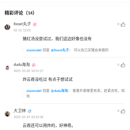
精彩评论（14）
Reset丸子
0
02-12 12:01
猪红汤没尝试过，我们这边好像也没有
xiaomodel
回复
@Reset丸子
：
可以自己买猪血来做的
dudu海淘
0
2025-10-26 10:51:27
炸云吞没吃过 有点子想试试
xiaomodel
回复
@dudu海淘
：
看看外面哪里有卖，赶紧去吃，哈
哈
大卫林
0
2025-10-19 10:33:36
云吞还可以用炸的，好神奇。