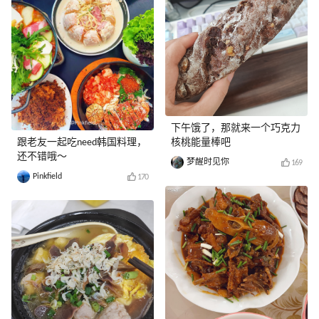
下午饿了，那就来一个巧克力
跟老友一起吃need韩国料理，
核桃能量棒吧
还不错哦～
梦醒时见你
169
Pinkfield
170