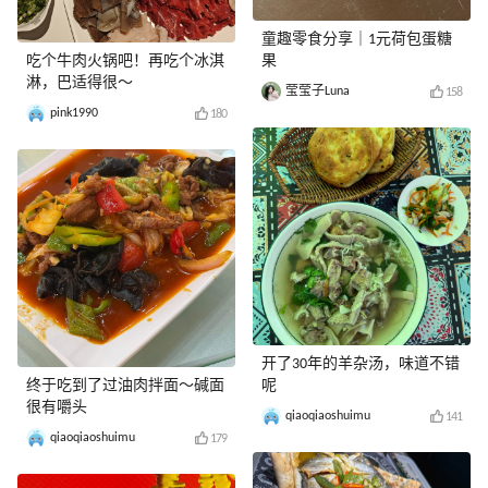
童趣零食分享｜1元荷包蛋糖
吃个牛肉火锅吧！再吃个冰淇
果
淋，巴适得很～
莹莹子Luna
158
pink1990
180
开了30年的羊杂汤，味道不错
终于吃到了过油肉拌面～碱面
呢
很有嚼头
qiaoqiaoshuimu
141
qiaoqiaoshuimu
179