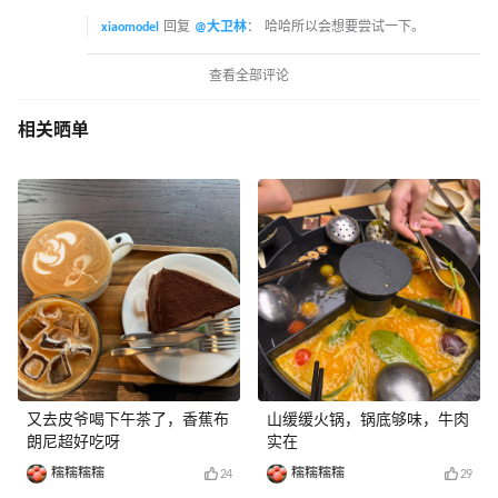
xiaomodel
回复
@大卫林
：
哈哈所以会想要尝试一下。
查看全部评论
相关晒单
又去皮爷喝下午茶了，香蕉布
山缓缓火锅，锅底够味，牛肉
朗尼超好吃呀
实在
糯糯糯糯
糯糯糯糯
24
29