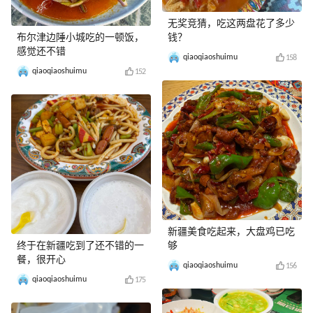
无奖竞猜，吃这两盘花了多少
布尔津边陲小城吃的一顿饭，
钱？
感觉还不错
qiaoqiaoshuimu
158
qiaoqiaoshuimu
152
新疆美食吃起来，大盘鸡已吃
终于在新疆吃到了还不错的一
够
餐，很开心
qiaoqiaoshuimu
156
qiaoqiaoshuimu
175