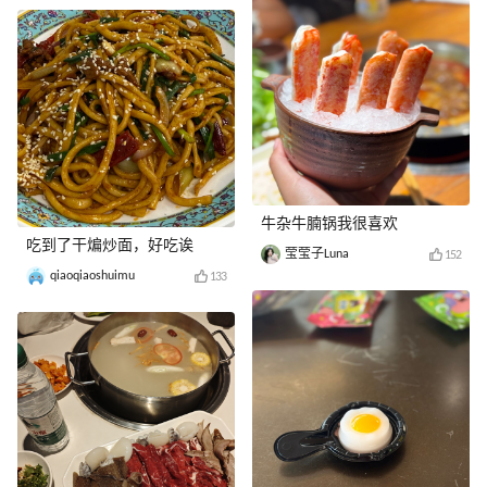
牛杂牛腩锅我很喜欢
吃到了干煸炒面，好吃诶
莹莹子Luna
152
qiaoqiaoshuimu
133