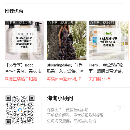
推荐优惠
剩余：3天21小时
剩余：2天15小时
剩余：3天3小时
【55专享】Bobbi
Bloomingdales：时尚
iHerb ：88全球好物
Brown 美网：美妆礼
热卖！入手珑骧、Tory
节！选购日常保健、
遇！满$150立省$50
Burch、拉夫劳伦等
健身补剂、护肤洗护
满赠正装橘子眼霜+精华唇蜜等好礼
每满$100返$25礼卡
无门槛7.5折
等
海淘小顾问