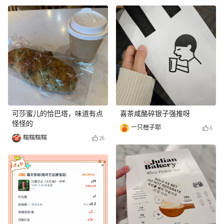
可莎蜜儿的恰巴塔，味道有点
喜茶咸酪碎银子强推呀
怪怪的
一只橙子耶
6
糯糯糯糯
26