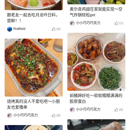
奥尔良鸡翅在家就能实现～空
跟老友一起去吃月龙吟日料，
气炸锅轻松get
尝鲜！！
小小巧巧巧克力
153
Pinkfield
183
焖猪蹄好吃～软软糯糯满满的
烧烤真的没人不爱吃吧～小朋
胶原蛋白
友也爱撸串
小小巧巧巧克力
181
小小巧巧巧克力
183