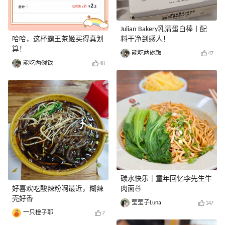
Julian Bakery乳清蛋白棒 | 配
哈哈，这杯霸王茶姬买得真划
料干净到感人！
算！
能吃两碗饭
47
能吃两碗饭
48
碳水快乐｜童年回忆李先生牛
好喜欢吃酸辣粉啊最近，糊辣
肉面🍜
壳好香
莹莹子Luna
147
一只橙子耶
7