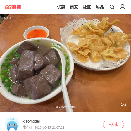
优惠
商家
社区
热品
带你去官网买正品
1
/
2
xiaomodel
+关注
发布于 2025-10-15 21:07:21