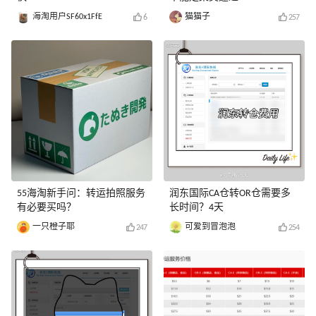
海淘用户SF60x1FfE
猫猫子
6
257
55海淘新手问：转运拍照服务
润东国际CA仓转OR仓需要多
有必要买吗？
长时间？4天
一只橙子耶
可爱到冒泡泡
247
254