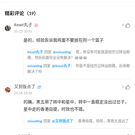
精彩评论（19）
Reset丸子
0
01-23 10:55
是的，经验告诉我鸡蛋不要放在同一个篮子
Reset丸子
回复
@misunting
：
嗯，有没有可能我是经历过转运跑
路，然后后面完全没有解决？😂😂😂
misunting
回复
@Reset丸子
：
你是不是经历过转运跑路，后来都
解决了吗
又到饭点了
0
01-16 14:33
的确，黑五用了转中和星中，转中一直稳定没出过岔子，
星中走的香港自提，时效也不错。
misunting
回复
@又到饭点了
：
香港自提，哈哈，离我太遥远了