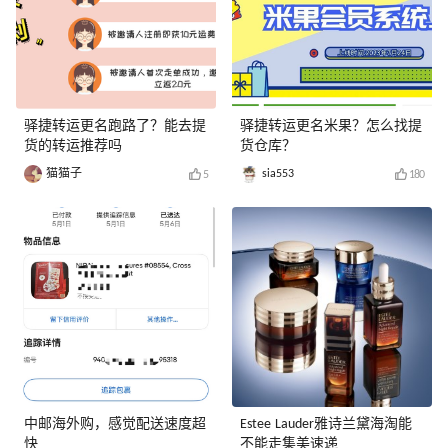
驿捷转运更名跑路了？能去提
驿捷转运更名米果？怎么找提
货的转运推荐吗
货仓库？
猫猫子
sia553
5
180
中邮海外购，感觉配送速度超
Estee Lauder雅诗兰黛海淘能
快
不能走集美速递