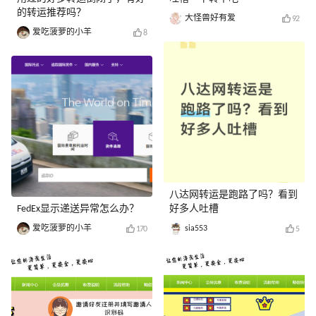
的转运推荐吗？
大怪兽好有爱
92
爱吃菠萝的小羊
8
八达网转运是跑路了吗？看到
FedEx显示递送异常怎么办？
好多人吐槽
爱吃菠萝的小羊
sia553
170
5