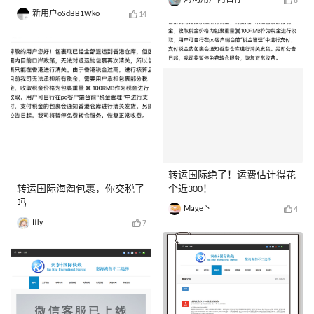
8
新用户oSdBB1Wko
14
转运国际绝了！运费估计得花
转运国际海淘包裹，你交税了
个近300！
吗
Mage丶
4
ffly
7