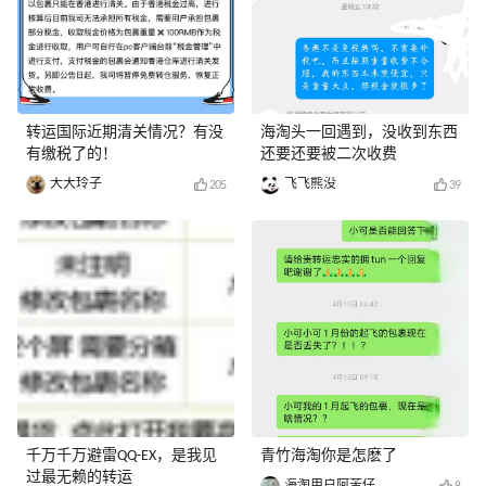
转运国际近期清关情况？有没
海淘头一回遇到，没收到东西
有缴税了的！
还要还要被二次收费
大大玲子
飞飞熊没
205
39
千万千万避雷QQ-EX，是我见
青竹海淘你是怎麽了
过最无赖的转运
海淘用户阿苦仔