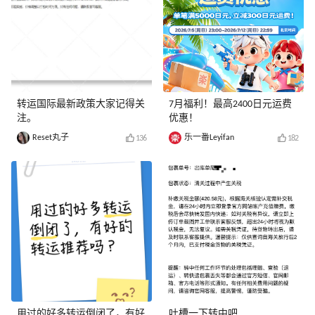
转运国际最新政策大家记得关
7月福利！最高2400日元运费
注。
优惠！
Reset丸子
乐一番Leyifan
136
182
用过的好多转运倒闭了，有好
吐槽一下转中吧