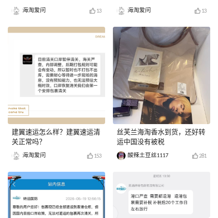
海淘爱问
海淘爱问
13
13
建翼速运怎么样？建翼速运清
丝芙兰海淘香水到货，还好转
关正常吗？
运中国没有被税
海淘爱问
酸辣土豆丝1117
153
281