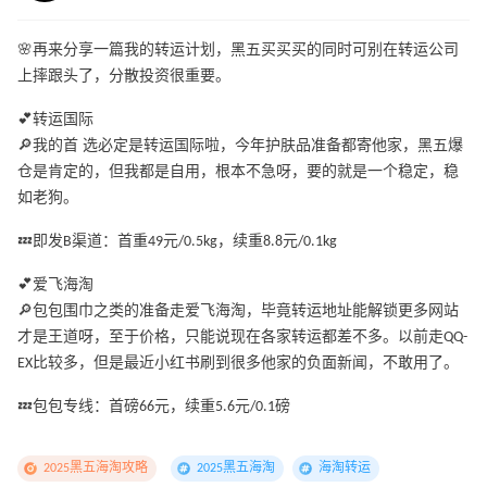
🌸再来分享一篇我的转运计划，黑五买买买的同时可别在转运公司
上摔跟头了，分散投资很重要。
💕转运国际
🔎我的首 选必定是转运国际啦，今年护肤品准备都寄他家，黑五爆
仓是肯定的，但我都是自用，根本不急呀，要的就是一个稳定，稳
如老狗。
💤即发B渠道：首重49元/0.5kg，续重8.8元/0.1kg
💕爱飞海淘
🔎包包围巾之类的准备走爱飞海淘，毕竟转运地址能解锁更多网站
才是王道呀，至于价格，只能说现在各家转运都差不多。以前走QQ-
EX比较多，但是最近小红书刷到很多他家的负面新闻，不敢用了。
💤包包专线：首磅66元，续重5.6元/0.1磅
2025黑五海淘攻略
2025黑五海淘
海淘转运