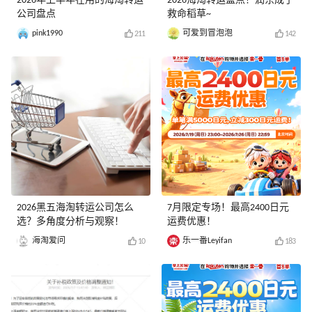
2026年上半年在用的海淘转运
2026海淘转运盘点！润东成了
公司盘点
救命稻草~
pink1990
可爱到冒泡泡
211
142
2026黑五海淘转运公司怎么
7月限定专场！最高2400日元
选？多角度分析与观察！
运费优惠！
海淘爱问
乐一番Leyifan
10
183