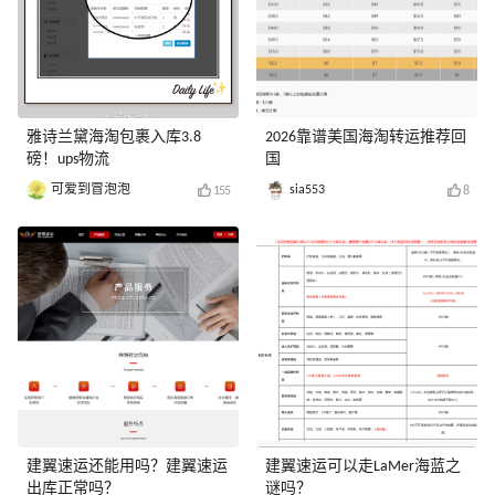
雅诗兰黛海淘包裹入库3.8
2026靠谱美国海淘转运推荐回
磅！ups物流
国
可爱到冒泡泡
sia553
155
8
建翼速运还能用吗？建翼速运
建翼速运可以走LaMer海蓝之
出库正常吗？
谜吗？