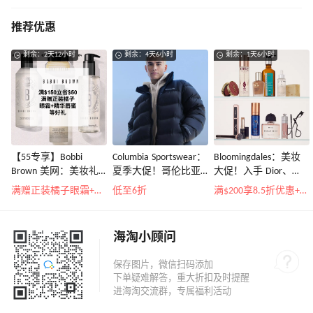
推荐优惠
剩余：2天12小时
剩余：4天6小时
剩余：1天6小时
【55专享】Bobbi
Columbia Sportswear：
Bloomingdales：美妆
Brown 美网：美妆礼
夏季大促！哥伦比亚
大促！入手 Dior、
遇！满$150立省$50
运动热卖
Prada、TF 等
满赠正装橘子眼霜+精华唇蜜等好礼
低至6折
满$200享8.5折优惠+部分送好礼
海淘小顾问