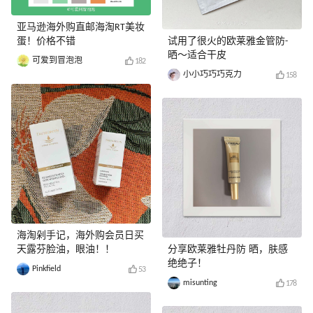
亚马逊海外购直邮海淘RT美妆
蛋！价格不错
试用了很火的欧莱雅金管防-
晒～适合干皮
可爱到冒泡泡
182
小小巧巧巧克力
158
海淘剁手记，海外购会员日买
天露芬脸油，眼油！！
分享欧莱雅牡丹防 晒，肤感
绝绝子！
Pinkfield
53
misunting
178