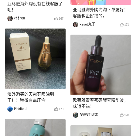
亚马逊海外购没有在线客服了
吧！
亚马逊海外购海淘下单友好！
客服也蛮好找的。
朴朴08
147
Reset丸子
171
海外购买的天露芬眼油到
了！！稍微有点压盒
欧莱雅青春密码酵素精华液，
味道不错！
Pinkfield
170
梦醒时见你
170