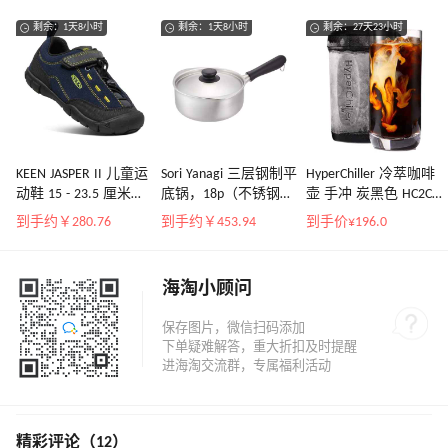
剩余：1天8小时
剩余：1天8小时
剩余：27天23小时
KEEN JASPER II 儿童运
Sori Yanagi 三层钢制平
HyperChiller 冷萃咖啡
动鞋 15 - 23.5 厘米
底锅，18p（不锈钢
壶 手冲 炭黑色 HC2CB
Jasper Two, 黑色虹膜
+铝3层-磨砂），IH对
12 盎司(约340.19克)
到手约￥280.76
到手约￥453.94
到手价¥196.0
磁铁
应，日本制造
海淘小顾问
精彩评论（12）