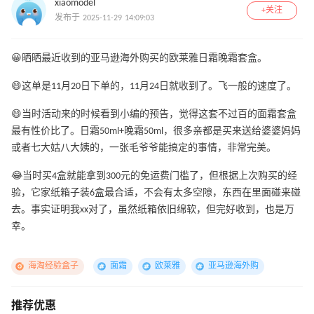
xiaomodel
+关注
发布于 2025-11-29 14:09:03
😀晒晒最近收到的亚马逊海外购买的欧莱雅日霜晚霜套盒。
😄这单是11月20日下单的，11月24日就收到了。飞一般的速度了。
😄当时活动来的时候看到小编的预告，觉得这套不过百的面霜套盒
最有性价比了。日霜50ml+晚霜50ml，很多亲都是买来送给婆婆妈妈
或者七大姑八大姨的，一张毛爷爷能搞定的事情，非常完美。
😂当时买4盒就能拿到300元的免运费门槛了，但根据上次购买的经
验，它家纸箱子装6盒最合适，不会有太多空隙，东西在里面碰来碰
去。事实证明我xx对了，虽然纸箱依旧绵软，但完好收到，也是万
幸。
海淘经验盒子
面霜
欧莱雅
亚马逊海外购
推荐优惠