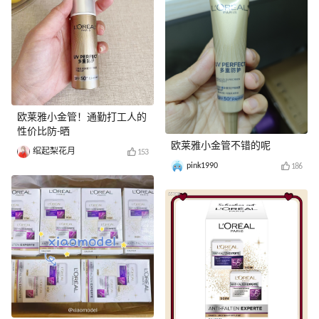
欧莱雅小金管！通勤打工人的
性价比防-晒
欧莱雅小金管不错的呢
绾起梨花月
153
pink1990
186