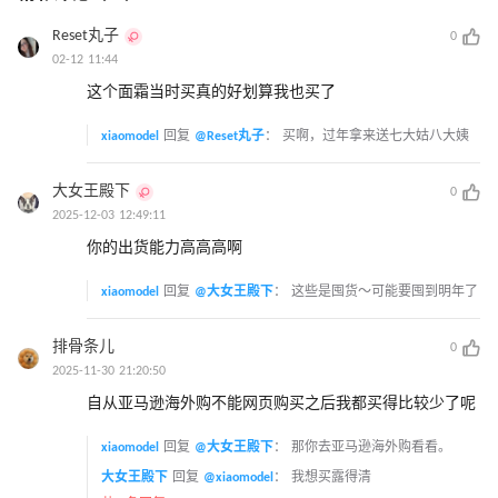
Reset丸子
0
02-12 11:44
这个面霜当时买真的好划算我也买了
xiaomodel
回复
@Reset丸子
：
买啊，过年拿来送七大姑八大姨
大女王殿下
0
2025-12-03 12:49:11
你的出货能力高高高啊
xiaomodel
回复
@大女王殿下
：
这些是囤货～可能要囤到明年了
排骨条儿
0
2025-11-30 21:20:50
自从亚马逊海外购不能网页购买之后我都买得比较少了呢
xiaomodel
回复
@大女王殿下
：
那你去亚马逊海外购看看。
大女王殿下
回复
@xiaomodel
：
我想买露得清