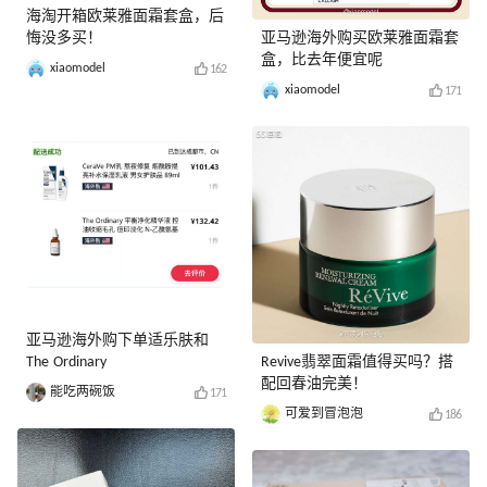
海淘开箱欧莱雅面霜套盒，后
悔没多买！
亚马逊海外购买欧莱雅面霜套
盒，比去年便宜呢
xiaomodel
162
xiaomodel
171
亚马逊海外购下单适乐肤和
The Ordinary
Revive翡翠面霜值得买吗？搭
配回春油完美！
能吃两碗饭
171
可爱到冒泡泡
186