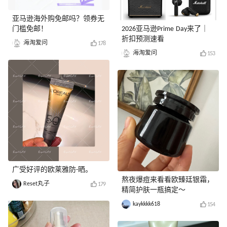
亚马逊海外购免邮吗？领券无
门槛免邮！
2026亚马逊Prime Day来了｜
折扣预测速看
海淘爱问
178
海淘爱问
153
广受好评的欧莱雅防-晒。
熬夜爆痘来看看欧臻廷银霜，
Reset丸子
179
精简护肤一瓶搞定～
kaykkkk618
154