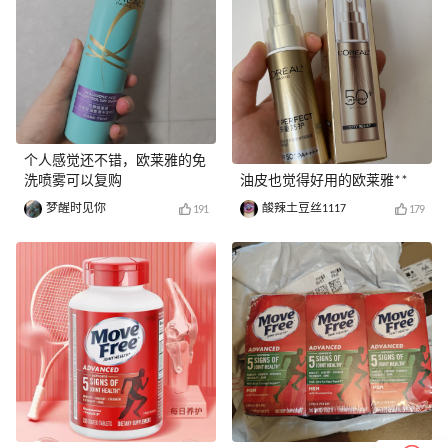
个人感觉还不错，欧莱雅的免
洗喷雾可以复购
油皮也觉得好用的欧莱雅**
梦醒时见你
酸辣土豆丝1117
191
179