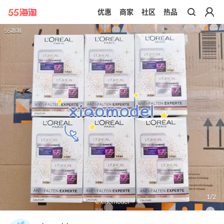
优惠
商家
社区
热品
带你去官网买正品
1
/
2