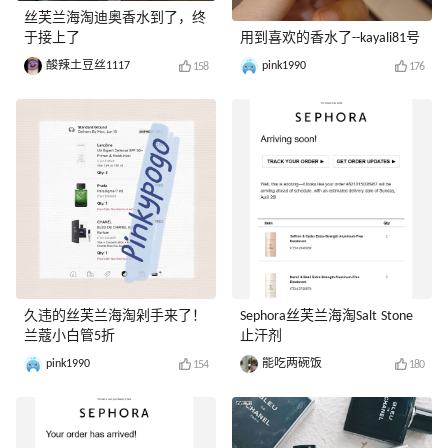
丝芙兰海淘迪奥香水到了，终
于接上了
用到喜欢的香水了--kayali81号
酸辣土豆丝1117
pink1990
158
176
久违的丝芙兰海淘剁手来了！
Sephora丝芙兰海淘Salt Stone
兰蔻小白管5折
止汗剂
pink1990
能吃两碗饭
154
180