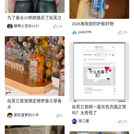
为了香水小样颜值买了丝芙兰
2026海淘到的护肤好物
酸辣土豆丝1117
135
pink1990
139
丝芙兰首发限定绮梦香兰草香
水
丝芙兰官网一直灰色页面正常
吗？太奇怪了
爱吃菠萝的小羊
6
南三暖
176