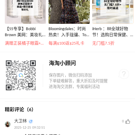
【55专享】Bobbi
Bloomingdales：时尚
iHerb ：88全球好物
Brown 美网：美妆礼
热卖！入手珑骧、Tory
节！选购日常保健、
遇！满$150立省$50
Burch、拉夫劳伦等
健身补剂、护肤洗护
满赠正装橘子眼霜+精华唇蜜等好礼
每满$100返$25礼卡
无门槛7.5折
等
海淘小顾问
精彩评论（6）
大卫林
0
2025-12-25 09:32:51