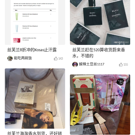
丝芙兰8折冲的Kosas止汗露
丝芙兰赶在520算收货蔚来香
水，不错的
能吃两碗饭
143
酸辣土豆丝1117
155
丝芙兰海淘香水到货，还好转