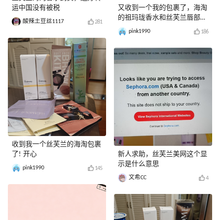
运中国没有被税
又收到一个我的包裹了，海淘
的祖玛珑香水和丝芙兰唇部套
酸辣土豆丝1117
281
装
pink1990
186
收到我一个丝芙兰的海淘包裹
了! 开心
新人求助，丝芙兰美网这个显
示是什么意思
pink1990
145
文希CC
4