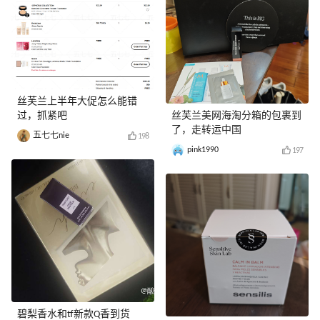
丝芙兰上半年大促怎么能错
过，抓紧吧
丝芙兰美网海淘分箱的包裹到
了，走转运中国
五七七nie
198
pink1990
197
碧梨香水和tf新款Q香到货