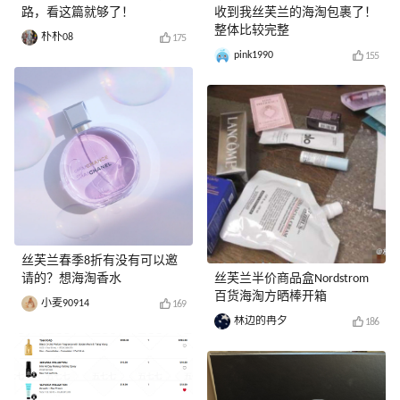
路，看这篇就够了！
收到我丝芙兰的海淘包裹了！
整体比较完整
朴朴08
175
pink1990
155
丝芙兰春季8折有没有可以邀
请的？想海淘香水
丝芙兰半价商品盒Nordstrom
百货海淘方晒棒开箱
小麦90914
169
林边的冉夕
186