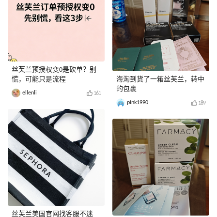
丝芙兰预授权变0是砍单？别
慌，可能只是流程
海淘到货了一箱丝芙兰，转中
的包裹
ellenli
161
pink1990
189
丝芙兰美国官网找客服不迷