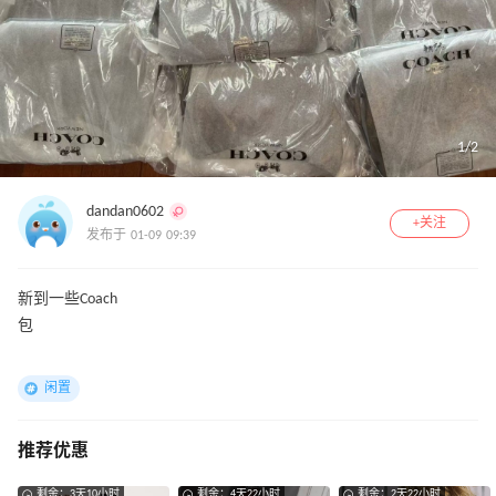
1
/
2
dandan0602
+关注
发布于 01-09 09:39
新到一些Coach
包
闲置
推荐优惠
剩余：3天10小时
剩余：4天22小时
剩余：2天22小时