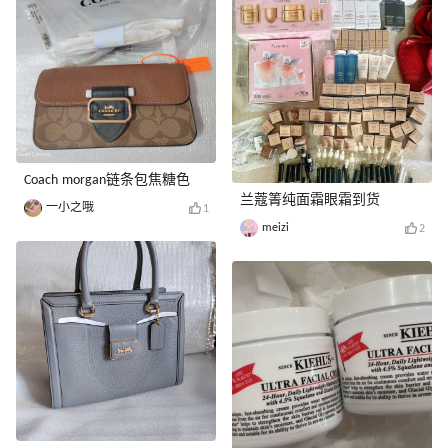
Coach morgan链条包焦糖色
兰蔻箐纯面霜眼霜到货
一小之哦
1
meizi
2