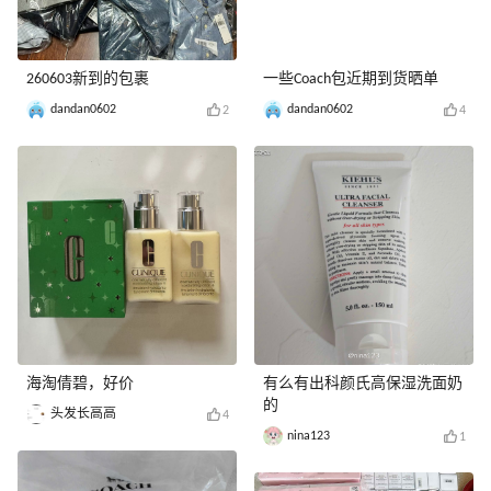
260603新到的包裹
一些Coach包近期到货晒单
dandan0602
dandan0602
2
4
海淘倩碧，好价
有么有出科颜氏高保湿洗面奶
的
头发长高高
4
nina123
1