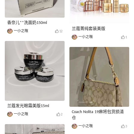
香奈儿**洗面奶150ml
兰蔻菁纯套装美版
一小之哦
12
一小之哦
1
兰蔻发光眼霜美版15ml
Coach Nolita 19麻将包货损清
一小之哦
2
仓
一小之哦
3