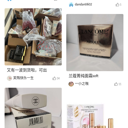
dandan0602
5
又有一波到货啦，可出
兰蔻菁纯面霜soft
芙殇快乐一生
34
一小之哦
11