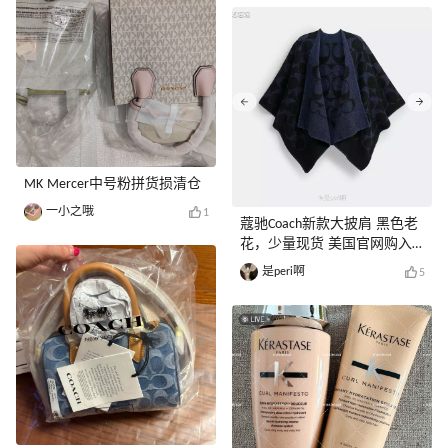
MK Mercer中号粉拼货损清仓
一小之哦
1
蔻驰Coach新款大披肩 黑色老
花，少量现货 美国官网购入
有凭证 799出，有需要请私信
是peri啊
5