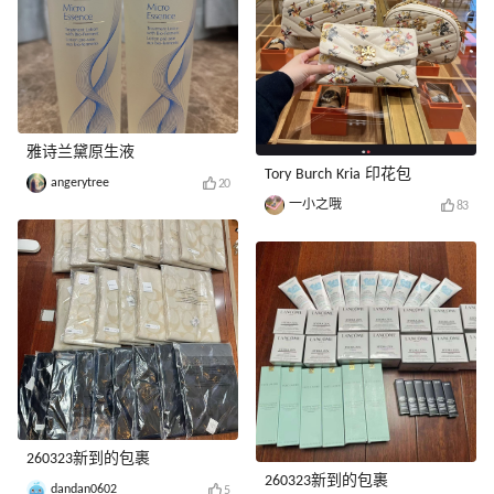
雅诗兰黛原生液
Tory Burch Kria 印花包
angerytree
20
一小之哦
83
260323新到的包裹
260323新到的包裹
dandan0602
5