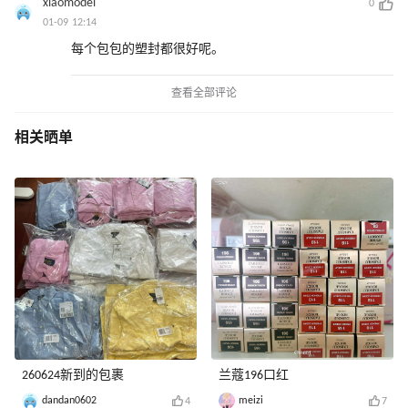
xiaomodel
0
01-09 12:14
每个包包的塑封都很好呢。
查看全部评论
相关晒单
260624新到的包裹
兰蔻196口红
dandan0602
meizi
4
7