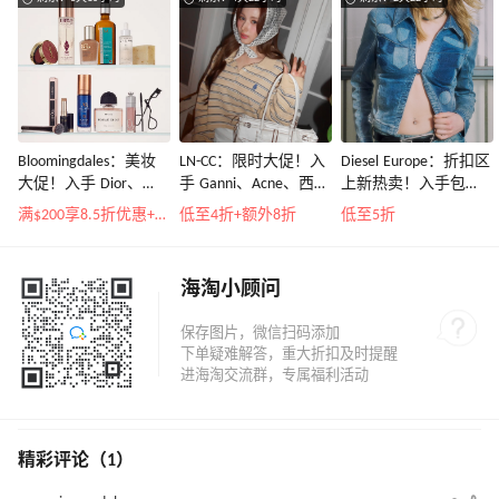
Bloomingdales：美妆
LN-CC：限时大促！入
Diesel Europe：折扣区
大促！入手 Dior、
手 Ganni、Acne、西太
上新热卖！入手包
Prada、TF 等
后等
袋、服饰、鞋履等
满$200享8.5折优惠+部分送好礼
低至4折+额外8折
低至5折
海淘小顾问
精彩评论（1）