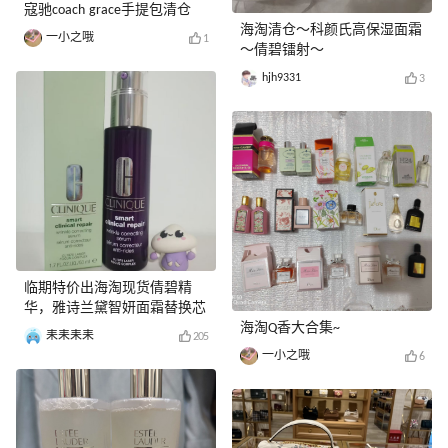
寇驰coach grace手提包清仓
海淘清仓～科颜氏高保湿面霜
一小之哦
1
～倩碧镭射～
hjh9331
3
临期特价出海淘现货倩碧精
华，雅诗兰黛智妍面霜替换芯
海淘Q香大合集~
耒耒耒耒
205
一小之哦
6