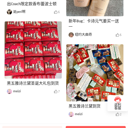
出Coach限定款香布蕾波士顿
是peri啊
6
新年Bug：卡诗元气姜买一送
一
纽约大曲奇
6
黑五雅诗兰黛圣诞大礼包到货
meizi
7
返利
黑五雅诗兰黛到货
客服
meizi
2